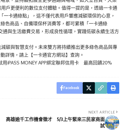
大場景，並持續拓展至更多通路與場域，如大立百貨、大樂
提供用戶更便利的數位支付體驗。值得一提的是，透過一卡通
機會獲得「一卡通綠點」，這不僅代表用戶響應減碳環保的心意，
買綠色商品、自備環保杯消費等，都可累積「一卡通綠
抵交通與生活繳費交易，形成良性循環，實踐低碳永續生活方
能減碳與智慧支付。未來雙方將持續推出更多綠色商品與專
活動詳情，請上【一卡通官方網站】查詢。
iPASS MONEY APP綁定聯邦信用卡 最高回饋20%
Facebook
NEXT ARTICLE
高雄逾千工作機會徵才 5/3上午緊來三民家商面
試