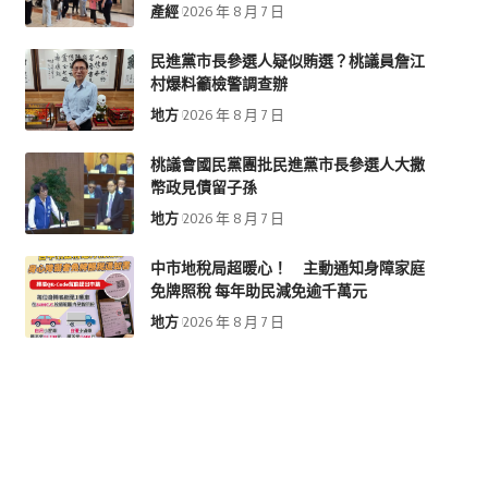
產經
2026 年 8 月 7 日
民進黨市長參選人疑似賄選？桃議員詹江
村爆料籲檢警調查辦
地方
2026 年 8 月 7 日
桃議會國民黨團批民進黨市長參選人大撒
幣政見債留子孫
地方
2026 年 8 月 7 日
中市地稅局超暖心！ 主動通知身障家庭
免牌照稅 每年助民減免逾千萬元
地方
2026 年 8 月 7 日