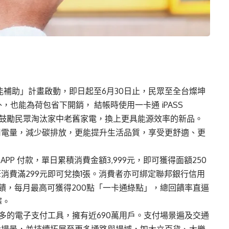
節能補助」計畫啟動，即日起至6月30日止，民眾至全台燦坤
也能為荷包省下開銷， 結帳時使用一卡通 iPASS
次活動鼓勵民眾淘汰家中老舊家電，換上更具能源效率的新品。
用電量，減少碳排放，更能提升生活品質，享受更舒適、更
。
 APP 付款，單日累積消費金額3,999元，即可獲得面額250
消費滿299元即可兌換1張。消費者亦可綁定聯邦銀行信用
回饋，每月最高可獲得200點「一卡通綠點」，總回饋率直逼
擇。
用人數最多的電子支付工具，擁有近690萬用戶。支付場景遍及交通