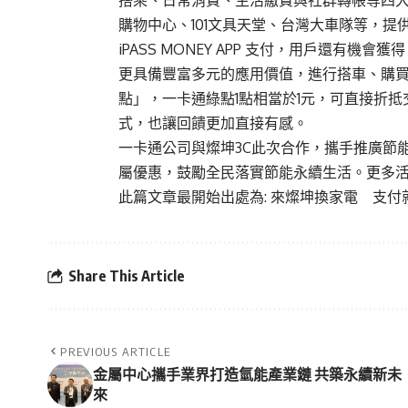
搭乘、日常消費、生活繳費與社群轉帳等四
購物中心、101文具天堂、台灣大車隊等，
iPASS MONEY APP 支付，用戶還有
更具備豐富多元的應用價值，進行搭車、購
點」，一卡通綠點1點相當於1元，可直接折
式，也讓回饋更加直接有感。
一卡通公司與燦坤3C此次合作，攜手推廣節
屬優惠，鼓勵全民落實節能永續生活。更多
此篇文章最開始出處為:
來燦坤換家電 支付就用
Share This Article
PREVIOUS ARTICLE
金屬中心攜手業界打造氫能產業鏈 共築永續新未
來