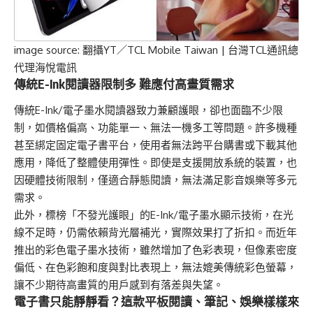
image source:
翻攝YT／TCL Mobile Taiwan | 台灣TCL通訊總
代理海悅電訊
傳統E-Ink閱讀器限制多 難應付高畫質需求
傳統E-Ink/電子墨水閱讀器致力兼顧護眼，卻也面臨不少限
制，如價格偏高、功能單一、無法一機多工等問題。許多機種
甚至綁定固定電子書平台，使用者無法跨平台購書或下載其他
應用，降低了整體使用彈性。即使是支援開放系統的裝置，也
因硬體技術限制，僅適合靜態閱讀，無法滿足影音娛樂等多元
需求。
此外，標榜「不發光護眼」的E-Ink/電子墨水顯示技術，在光
線不足時，仍需依賴背光層補光，實際效果打了折扣。而近年
推出的彩色電子墨水技術，雖然增加了色彩表現，但像素密度
偏低、在色彩飽和度與對比表現上，無法媲美傳統彩色螢幕，
讓不少期待高畫質的用戶感到有落差與失望。
電子書只能靜靜看？這款平板閱讀、筆記、娛樂樣樣來