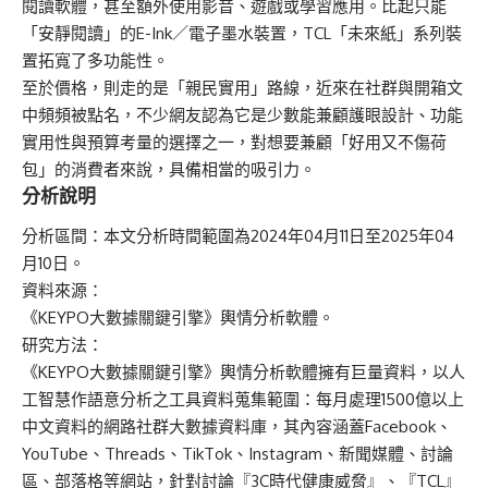
閱讀軟體，甚至額外使用影音、遊戲或學習應用。比起只能
「安靜閱讀」的E-Ink／電子墨水裝置，TCL「未來紙」系列裝
置拓寬了多功能性。
至於價格，則走的是「親民實用」路線，近來在社群與開箱文
中頻頻被點名，不少網友認為它是少數能兼顧護眼設計、功能
實用性與預算考量的選擇之一，對想要兼顧「好用又不傷荷
包」的消費者來說，具備相當的吸引力。
分析說明
分析區間：本文分析時間範圍為2024年04月11日至2025年04
月10日。
資料來源：
《KEYPO大數據關鍵引擎》輿情分析軟體。
研究方法：
《KEYPO大數據關鍵引擎》輿情分析軟體擁有巨量資料，以人
工智慧作語意分析之工具資料蒐集範圍：每月處理1500億以上
中文資料的網路社群大數據資料庫，其內容涵蓋Facebook、
YouTube、Threads、TikTok、Instagram、新聞媒體、討論
區、部落格等網站，針對討論『3C時代健康威脅』、『TCL』