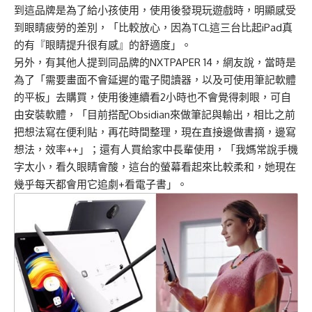
到這品牌是為了給小孩使用，使用後發現玩遊戲時，明顯感受
到眼睛疲勞的差別，「比較放心，因為TCL這三台比起iPad真
的有『眼睛提升很有感』的舒適度」。
另外，有其他人提到同品牌的NXTPAPER 14，網友說，當時是
為了「需要畫面不會延遲的電子閱讀器，以及可使用筆記軟體
的平板」去購買，使用後連續看2小時也不會覺得刺眼，可自
由安裝軟體，「目前搭配Obsidian來做筆記與輸出，相比之前
把想法寫在便利貼，再花時間整理，現在直接邊做書摘，邊寫
想法，效率++」；還有人買給家中長輩使用，「我媽常說手機
字太小，看久眼睛會酸，這台的螢幕看起來比較柔和，她現在
幾乎每天都會用它追劇+看電子書」。