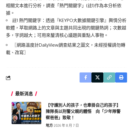
相關文本進行分析，調查「熱門關鍵字」(註1)作為本分析依
據。
註1 熱門關鍵字：透過『KEYPO大數據關鍵引擎』輿情分析
軟體，萃取網路上的文章與主題共同出現的關鍵熱詞；次數越
多，字詞越大；可用來釐清核心議題與重點人事物。
〖網路溫度計DailyView調查結果之圖文，未經授權請勿轉
載、改寫〗
最新消息
【守護別人的孩子，也牽掛自己的孩子】
陳隊長以刑警父親的體悟 向「少年隊警
察爸爸」致敬！
地方
2026 年 8 月 7 日