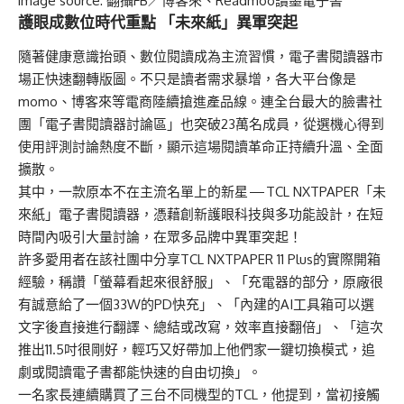
image source: 翻攝FB／博客來、Readmoo讀墨電子書
護眼成數位時代重點 「未來紙」異軍突起
隨著健康意識抬頭、數位閱讀成為主流習慣，電子書閱讀器市
場正快速翻轉版圖。不只是讀者需求暴增，各大平台像是
momo、博客來等電商陸續搶進產品線。連全台最大的臉書社
團「電子書閱讀器討論區」也突破23萬名成員，從選機心得到
使用評測討論熱度不斷，顯示這場閱讀革命正持續升溫、全面
擴散。
其中，一款原本不在主流名單上的新星 — TCL NXTPAPER「未
來紙」電子書閱讀器，憑藉創新護眼科技與多功能設計，在短
時間內吸引大量討論，在眾多品牌中異軍突起！
許多愛用者在該社團中分享TCL NXTPAPER 11 Plus的實際開箱
經驗，稱讚「螢幕看起來很舒服」、「充電器的部分，原廠很
有誠意給了一個33W的PD快充」、「內建的AI工具箱可以選
文字後直接進行翻譯、總結或改寫，效率直接翻倍」、「這次
推出11.5吋很剛好，輕巧又好帶加上他們家一鍵切換模式，追
劇或閱讀電子書都能快速的自由切換」。
一名家長連續購買了三台不同機型的TCL，他提到，當初接觸