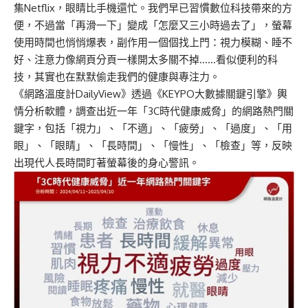
集Netflix，眼睛比手機還忙。我們早已習慣數位科技帶來的方
便，不過當「再滑一下」變成「怎麼又三小時過去了」，螢幕
使用時間也悄悄爆表，副作用一個個找上門：視力模糊、睡不
好、注意力像網頁分頁一樣開太多關不掉……看似便利的科
技，其實也在默默偷走我們的健康與專注力。
《網路溫度計DailyView》
透過
《KEYPO大數據關鍵引擎》
輿
情分析軟體，調查出近一年「3C時代健康威脅」的網路熱門關
鍵字，包括「視力」、「不適」、「疲勞」、「過度」、「用
眼」、「眼睛」、「長時間」、「慢性」、「檢查」等，反映
出現代人長時間盯著螢幕後的身心警訊。