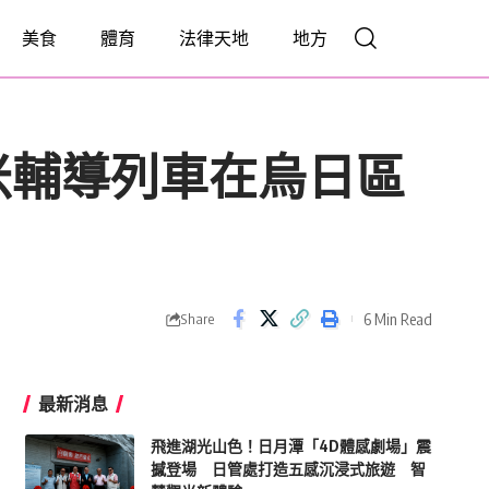
美食
體育
法律天地
地方
米輔導列車在烏日區
6 Min Read
Share
最新消息
飛進湖光山色！日月潭「4D體感劇場」震
撼登場 日管處打造五感沉浸式旅遊 智