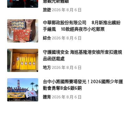
慧觀光新體驗
旅遊
2026 年 8 月 6 日
中華郵政股份有限公司 8月新推出繽紛
手繪風 10款經典夜市小吃郵票
綜合
2026 年 8 月 6 日
守護國境安全 海巡基隆港安檢所查扣違規
品函送裁處
地方
2026 年 8 月 6 日
台中小將國際賽場發光！2026國際少年運
動會勇奪8金6銀6銅
體育
2026 年 8 月 6 日