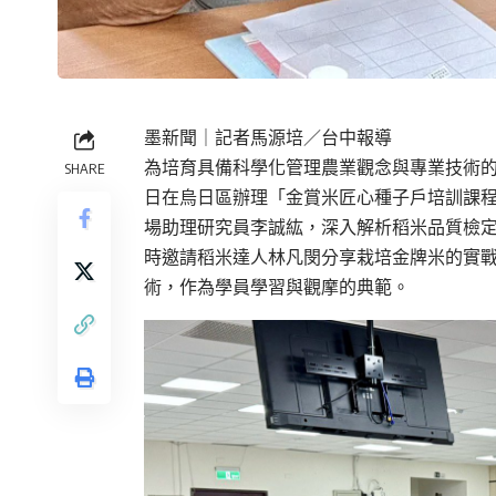
墨新聞
｜記者馬源培／台中報導
為培育具備科學化管理農業觀念與專業技術的
SHARE
日在烏日區辦理「金賞米匠心種子戶培訓課
場助理研究員李誠紘，深入解析稻米品質檢
時邀請稻米達人林凡閔分享栽培金牌米的實
術，作為學員學習與觀摩的典範。