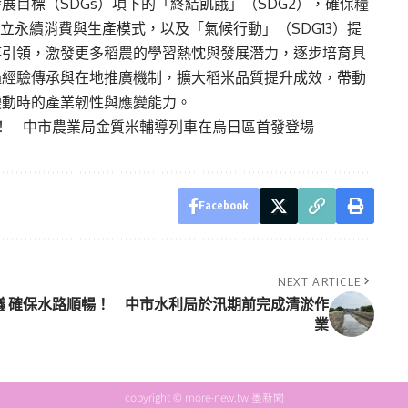
目標（SDGs）項下的「終結飢餓」（SDG2），確保糧
建立永續消費與生產模式，以及「氣候行動」（SDG13）提
竿引領，激發更多稻農的學習熱忱與發展潛力，逐步培育具
過經驗傳承與在地推廣機制，擴大稻米品質提升成效，帶動
變動時的產業韌性與應變能力。
！ 中市農業局金質米輔導列車在烏日區首發登場
Facebook
NEXT ARTICLE
議
確保水路順暢！ 中市水利局於汛期前完成清淤作
業
copyright © more-new.tw 墨新聞