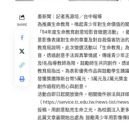
墨新聞
｜記者馬源培／台中報導
為推廣生命教育，喚起青少年對生命價值的關
SHARE
「114年度生命教育創意短影音徵選活動」
意影像表達對生命的尊重及對自我傷害防治
教育局說明，此次徵選活動以「生命教育」
音，透過創意手法與真摯情感，傳達青少年正
及1名指導教師為限，鼓勵師生共同創作，透
教育局指出，為表彰優秀作品與鼓勵學生踴
發獲獎團隊新台幣5萬元、3萬元及2萬元獎金
創作過程的用心與創意。
活動自即日起開放徵件，相關徵件辦法與詳
（
https://service.tc.edu.tw/news-list/new
投稿，用創意點亮生命之光，為校園注入更
此篇文章最開始出處為:
鼓勵青少年用影像傳