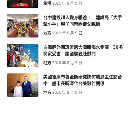
生活
2026 年 8 月 9 日
台中建設超人變身暖爸！ 建設局「大手
牽小手」親子同樂歡慶父親節
地方
2026 年 8 月 9 日
白海豚外圍環流遇大潮釀海水倒灌 30多
商家受害 謝國樑親赴慰問
地方
2026 年 8 月 9 日
美國智庫布魯金斯研究院何瑞恩主任訪台
中 盧市長盼深化台美夥伴關係
地方
2026 年 8 月 9 日