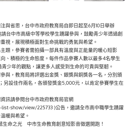
注與省思，台中市政府教育局自即日起至6月10日舉辦
，邀請台中市高級中等學校學生踴躍參與，鼓勵青少年透過創
的重視，展現積極面對生命挑戰的勇氣與希望。
為主題，參賽者需拍攝一部具有溫度與正能量的暖心短影
向、積極的生命態度。每件作品參賽人數以最多4名學生
過青少年的觀點，讓更多人感受到生命的可貴與堅韌。
躍參與，教育局將評選出金獎、銀獎與銅獎各一名，分別頒
；另設佳作兩名，各頒發獎金5,000元，以肯定參賽學生在
細資訊請參閱台中市政府教育局官網
s-list-show/view/225733
)公告，邀請全市高中職學生踴躍
多溫暖與希望。
遞生命之光 中市生命教育創意短影音徵選開跑！