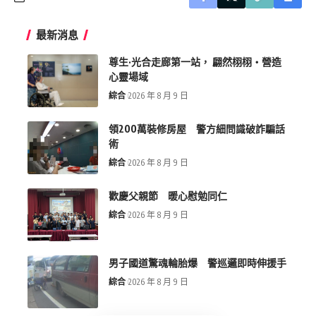
最新消息
尊生·光合走廊第一站， 翩然栩栩・營造
心靈場域
綜合
2026 年 8 月 9 日
領200萬裝修房屋 警方細問識破詐騙話
術
綜合
2026 年 8 月 9 日
歡慶父親節 暖心慰勉同仁
綜合
2026 年 8 月 9 日
男子國道驚魂輪胎爆 警巡邏即時伸援手
綜合
2026 年 8 月 9 日