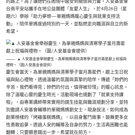
的路上。為了讓她們在困境中感受到關懷與力量，人安基金會
台南平安站攜手在地公益團體「友愛人生」，於4月26日（星
期六）舉辦「助力夢想—單親媽媽暖心慶生與就業支持活
動」，陪伴單媽度過特別的一天，並點燃走向職涯與自立的新
希望。
▲ 人安基金會舉辦慶生，為單親媽媽與清寒學子當月壽星獻上祝福與
禮物。（圖/人安基金會提供）
慶生會當天，為單親媽媽與清寒學子當月壽星們，獻上生日祝
福與貼心禮物，透過溫馨的氛圍與真摯的陪伴，傳遞「妳們的
辛苦，我們看得見；妳們的付出，值得被珍惜」的暖心訊息。
除了溫暖心靈的慶生時光，活動現場也規劃了「就業支持課
程」，由專業講師帶來實用的謀生技能與職涯規劃分享，並特
別邀請人安基會輔導的單親媽媽劉女士，現身說法，如何成為
創業榜樣的「烤雞蛋糕媽媽」，以自身奮鬥故事，鼓舞更多女
性勇敢追夢。透過人安的輔導及自身的努力，生活再困難也能
翻轉；只要願意踏出一步，希望就在前方。