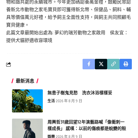
物和諧共處的永續城市。今年更加碼認養萬金禮，鼓勵民眾認
養新北市動物之家毛寶貝即可獲得新北幣、保健品、飼料、輔
具等價值萬元好禮，給予飼主全面性支持，與飼主共同照顧毛
寶貝健康。
此篇文章最開始出處為:
夢幻的瑞芳動物之家啟用 侯友宜：
提供犬貓舒適收容環境
最新消息
無患子樹鬼見愁 洗衣沐浴樣樣妥
生活
2026 年 8 月 9 日
周興哲31歲回望12年演藝路喊「像衝刺一
樣成長」 感嘆：以前的傷痕都是蛻變的殼
娛樂
2026 年 8 月 9 日