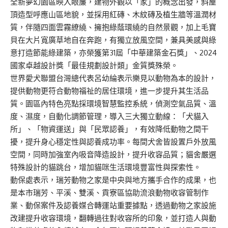
全新夢幻園區映入眼簾，建物外觀以「家」的概念出發，斜屋
頂造型呼應山區地貌，並採用紅磚、木紋磚及植生牆等溫潤材
質，伴隨四面雲霧繚繞、擁抱綠蔭環繞的自然景觀，加上毛寶
貝在大片寬廣草地自在奔跑，有獨立放風空間，兼具美感與綠
意打造節能綠建築，亦榮獲第31屆「中華建築金石獎」、2024
國家卓越設計獎「最佳規劃設計類」金質獎殊榮。
世界愛犬聯盟台灣總代表呂幼綸表示樂見以動物為本的設計，
提供動物更符合動物福祉的居住環境，進一步提升其生活品
質。園區內特色亮點採環境智慧監控系統，偵測空氣品質、溫
度、濕度，自動化調節管理，導入三大獨立動線：「犬貓入
所」、「物資運送」與「民眾認養」，有效降低動物之間干
擾，提升身心穩定性與認養成功率。每間犬舍皆設置戶外放風
空間，同時加強室內吸音降造設計，提升收容品質；貓舍嚴選
特殊設計的貓跳台，增加貓咪生活環境豐富性與探索性。
動保處表示，瑞芳動物之家是中央與地方攜手合作的成果，也
是本市瑞芳、平溪、雙溪、貢寮區協助流浪動物收容管制作
業、動保案件及認養媒合轉運站重要據點，透過動物之家設施
改建提升收容環境，翻轉過往對收容所的印象，並打造人與動