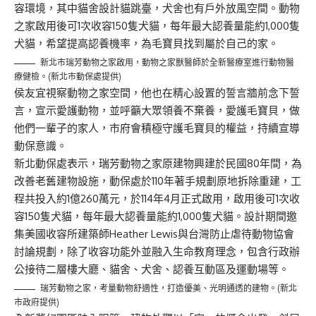
容環境，其中貓舍設計貓跳臺，犬舍也有戶外放風空間。動物
之家啟用後可1次收容150隻犬貓，每年最大認養量能約1,000隻
犬貓，希望提高認養機率，為毛寶貝找到屬於自己的家。
新北市瑞芳動物之家啟用，動物之家獸醫師於全新醫療室進行動物醫
療健檢。(新北市動保處提供)
侯友宜視察動物之家空間，他也在精心設置的誓言牆前念下誓
言，宣示愛護動物，並呼籲大眾領養不棄養，愛護毛寶貝，做
他們一輩子的家人，市府會積極守護毛寶貝的權益，持續宣導
動保意識。
新北動保處表示，瑞芳動物之家原建物興建於民國80年間，為
改善老舊建物設施，動保處於110年著手規劃原地拆除重建，工
程共投入約1億260萬元，於114年4月正式啟用，啟用後可1次收
容150隻犬貓，每年最大認養量能約1,000隻犬貓。設計期間邀
集美國收容所建築師Heather Lewis與台灣防止虐待動物協會
討論規劃，除了收容功能外並融入生命教育理念，包含行政辦
公接待二層樓大廳、貓舍、犬舍、認養互動區及運動場等。
瑞芳動物之家，考量動物舒適性，打造優美、光明通透的建物。(新北
市政府提供)