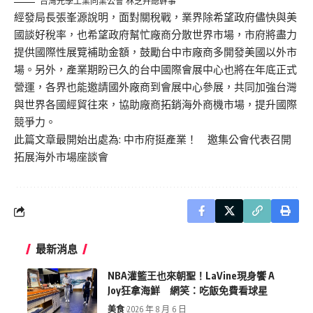
台灣光學工業同業公會 林芝卉總幹事
經發局長張峯源說明，面對關稅戰，業界除希望政府儘快與美
國談好稅率，也希望政府幫忙廠商分散世界市場，市府將盡力
提供國際性展覽補助金額，鼓勵台中市廠商多開發美國以外市
場。另外，產業期盼已久的台中國際會展中心也將在年底正式
營運，各界也能邀請國外廠商到會展中心參展，共同加強台灣
與世界各國經貿往來，協助廠商拓銷海外商機市場，提升國際
競爭力。
此篇文章最開始出處為:
中市府挺產業！ 邀集公會代表召開
拓展海外市場座談會
最新消息
NBA灌籃王也來朝聖！LaVine現身饗 A
Joy狂拿海鮮 網笑：吃飯免費看球星
美食
2026 年 8 月 6 日