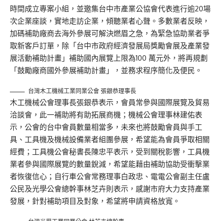
時間成立專案小組，並邀集台中市產業公協會代表進行逾20場
次企業座談，實地走訪企業，傾聽業者心聲。多數業者反映，
加碼補助廠商去海外參展可解決燃眉之急，為緊急協助業者爭
取新客戶訂單，除「台中市政府經濟發展局獎勵會展及產業發
展活動補助計畫」補助國內展覽上限為100 萬元外，將再規劃
「鼓勵廠商國外參展補助計畫」，並務求程序簡化及便民。
台灣木工機械工業同業公會 張銀恭理事長
木工機械公會理事長張銀恭表示，會員常參與國際展覽及貿易
洽談會，此一補助將有助拓展商機；機械公會理事林建佑表
示，公會的台中會員數量相當多，未來也將鼓勵會員與手工
具、工具機及機械設備業者組團參展，希望能為會員爭取相關
經費；工具機公會秘書長陳忠平表示，受到關稅影響，工具機
業者參與國際展覽的數量銳減，希望能藉由補助協助受衝擊業
者恢復信心；自行車公會常務理事白政忠、電電公會副主任盧
公民及光學公會總幹事林芝卉則表示，感謝市府大力支持產業
發展，針對補助項目及對象，希望將申請資格放寬。