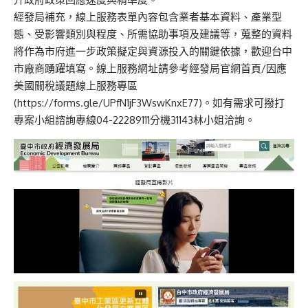
經發局補充，線上服務表單內容包含業者基本資料、產業型
態、受影響類別與程度、所需協助事項及建議等，蒐整的資料
將作為市府進一步政策擬定與資源投入的關鍵依據，歡迎台中
市廠商踴躍填寫。線上服務網址請參考經發局官網首頁/因應
美國關稅議題線上服務專區
(
https://forms.gle/UPfN1jF3WswKnxE77
)。如有需求可撥打
專案小組諮詢專線04-22289111分機31143林小姐洽詢。