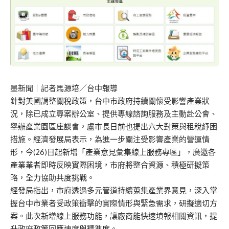
墨新聞
｜記者馬源培／台中報導
針對美國調整關稅政策，台中市政府持續關懷受影響產業狀
況，除已成立專案辦公室、提供專線諮詢服務及主動赴公會、
舉辦產業園區座談會，盧市長日前也提出六大對策與租稅紓困
措施。經濟發展局表示，為進一步關注受影響產業的營運情
形，今(26)日起新增「產業意見彙集線上服務專區」，廣邀各
產業業者即時反映實際困境，市府將整合資源、積極研擬策
略，全力協助共度挑戰。
經發局指出，市府透過多元管道持續蒐集產業界意見，深入掌
握台中市業者受政策衝擊的實際情形與緊急需求，研擬適切方
案。此次新增線上服務功能，讓廠商能快速填報相關資訊，提
升政府政策回應速度與精準度。