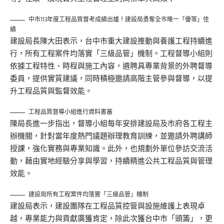
中市113年度工程品質督考成績出爐！建設局勇奪全市唯一「優等」佳
績
建設局長陳大田表示，台中市重大建設推動與養護工程持續進
行，所有工程案件均落實「三級品管」機制。工程督導小組則
依據工程特性、時程與施工內容，遴聘具專業背景的外聘督導
委員，提供實質建議，同時積極邀請高階主管參與督導，以提
升工程品質與監督效能。
工程品質督導小組進行資料書審
陳局長進一步指出，督導小組每年安排建設局及市府各工程主
辦機關，針對當年度熱門議題辦理教育訓練，並邀請外聘講師
授課，強化實務與專業知識。此外，也規劃外單位參訪交流活
動，藉由實地經驗分享與學習，持續精進公共工程品質與管理
效能。
建設局所有工程案件均落實「三級品管」機制
建設局表示，建設團隊在工程品質控管與設施維護上表現卓
越，專業能力與貢獻廣獲肯定，除此次獲台中市「頭籌」，更