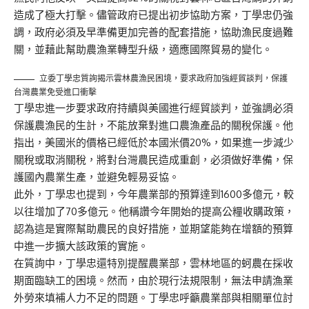
造成了極大打擊。儘管政府已提出初步協助方案，丁學忠仍強
調，政府必須及早準備更加完善的配套措施，協助漁民度過難
關，並藉此幫助農漁業轉型升級，適應國際貿易的變化。
立委丁學忠質詢揭示雲林農漁民困境，要求政府加強經貿談判，保護
台灣農業免受進口衝擊
丁學忠進一步要求政府持續與美國進行經貿談判，並強調必須
保護農漁民的生計，不能放棄對進口農漁產品的關稅保護。他
指出，美國米的價格已經低於本國米價20%，如果進一步減少
關稅或取消關稅，將對台灣農民造成重創，必須做好準備，保
護國內農業生產，並避免輕易妥協。
此外，丁學忠也提到，今年農業部的預算達到1600多億元，較
以往增加了70多億元。他稱讚今年開始的提高公糧收購政策，
認為這是實際幫助農民的良好措施，並期望能夠在增額的預算
中進一步擴大該政策的實施。
在質詢中，丁學忠還特別提醒農業部，雲林地區的蚵農在採收
期面臨缺工的困境。然而，由於現行法規限制，無法申請漁業
外勞來填補人力不足的問題。丁學忠呼籲農業部與相關單位討