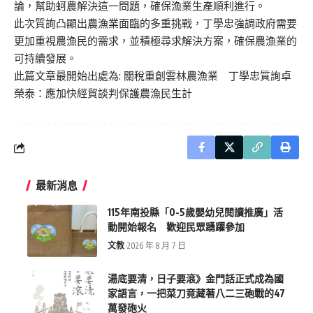
論，幫助蚵農解決這一問題，確保漁業生產順利進行。
此次質詢凸顯出農漁業面臨的多重挑戰，丁學忠強調政府需要
更加重視農漁民的需求，並積極尋求解決方案，確保農漁業的
可持續發展。
此篇文章最開始出處為:
關稅重創雲林農漁業 丁學忠質詢卓
榮泰：應加快經貿談判保護農漁民生計
最新消息
115年南投縣「0-5歲嬰幼兒閱讀推廣」活
動開始報名 歡迎民眾踴躍參加
文教
2026 年 8 月 7 日
湯底要清，日子要滾》金門話正式成為國
家語言，一把菜刀竟藏著八二三砲戰的47
萬發砲火