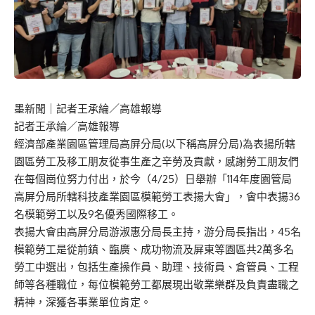
墨新聞
｜記者王承綸／高雄報導
記者王承綸／高雄報導
經濟部產業園區管理局高屏分局(以下稱高屏分局)為表揚所轄
園區勞工及移工朋友從事生產之辛勞及貢獻，感謝勞工朋友們
在每個崗位努力付出，於今（4/25）日舉辦「114年度園管局
高屏分局所轄科技產業園區模範勞工表揚大會」，會中表揚36
名模範勞工以及9名優秀國際移工。
表揚大會由高屏分局游淑惠分局長主持，游分局長指出，45名
模範勞工是從前鎮、臨廣、成功物流及屏東等園區共2萬多名
勞工中選出，包括生產操作員、助理、技術員、倉管員、工程
師等各種職位，每位模範勞工都展現出敬業樂群及負責盡職之
精神，深獲各事業單位肯定。