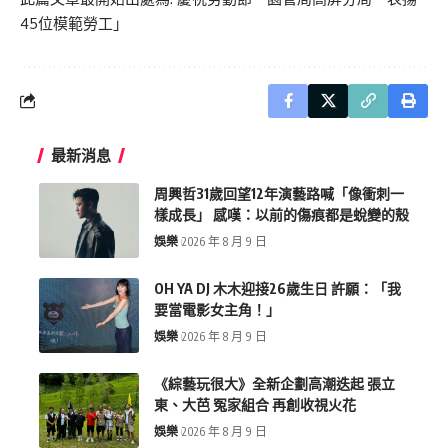
45位模範勞工」
最新消息
周興哲31歲回望12年演藝路喊「像衝刺一
樣成長」 感嘆：以前的傷痕都是蛻變的殼
娛樂
2026 年 8 月 9 日
OH YA DJ 木木迎接26歲生日 許願：「我
要當電影女主角！」
娛樂
2026 年 8 月 9 日
《綜藝玩很大》全新企劃高潮迭起 張立
東、大芭 冤家組合 再創收視火花
娛樂
2026 年 8 月 9 日