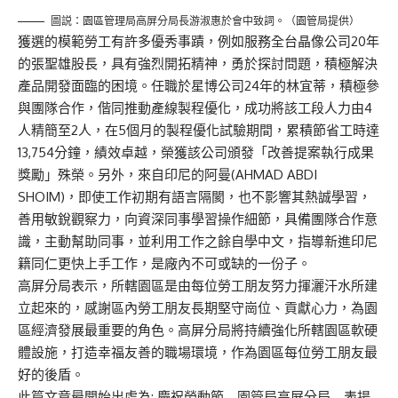
圖説：園區管理局高屏分局長游淑惠於會中致詞。（園管局提供）
獲選的模範勞工有許多優秀事蹟，例如服務全台晶像公司20年
的張聖雄股長，具有強烈開拓精神，勇於探討問題，積極解決
產品開發面臨的困境。任職於星博公司24年的林宜蒂，積極參
與團隊合作，偕同推動產線製程優化，成功將該工段人力由4
人精簡至2人，在5個月的製程優化試驗期間，累積節省工時達
13,754分鐘，績效卓越，榮獲該公司頒發「改善提案執行成果
獎勵」殊榮。另外，來自印尼的阿曼(AHMAD ABDI
SHOIM)，即使工作初期有語言隔閡，也不影響其熱誠學習，
善用敏銳觀察力，向資深同事學習操作細節，具備團隊合作意
識，主動幫助同事，並利用工作之餘自學中文，指導新進印尼
籍同仁更快上手工作，是廠內不可或缺的一份子。
高屏分局表示，所轄園區是由每位勞工朋友努力揮灑汗水所建
立起來的，感謝區內勞工朋友長期堅守崗位、貢獻心力，為園
區經濟發展最重要的角色。高屏分局將持續強化所轄園區軟硬
體設施，打造幸福友善的職場環境，作為園區每位勞工朋友最
好的後盾。
此篇文章最開始出處為:
慶祝勞動節 園管局高屏分局 表揚