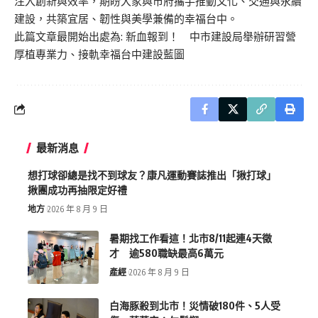
注入創新與效率，期盼大家與市府攜手推動文化、交通與永續
建設，共築宜居、韌性與美學兼備的幸福台中。
此篇文章最開始出處為:
新血報到！ 中市建設局舉辦研習營
厚植專業力、接軌幸福台中建設藍圖
最新消息
想打球卻總是找不到球友？康凡運動賽誌推出「揪打球」
揪團成功再抽限定好禮
地方
2026 年 8 月 9 日
暑期找工作看這！北市8/11起連4天徵
才 逾580職缺最高6萬元
產經
2026 年 8 月 9 日
白海豚殺到北市！災情破180件、5人受