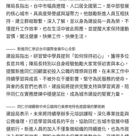
陳局長指出，台中市幅員遼闊、人口居全國第二，是中部發展
的核心城市，具高度榮譽感與凝聚力。他鼓勵新進人員互相扶
持、建立群組聯繫，深入了解，並以身為建設局一員為榮，不
僅提升工作效率，也在生活中彼此照應，並提醒大家保持運動
習慣，關注健康，快樂工作、快樂生活。
新進同仁參訪台中國際會展中心合影
建設局指出，研習營中學員提到「如何保持初心」，獲得多位
長官共鳴；陳局長特別以自身經驗勉勵大家常保初衷與本心，
提醒新進同仁回顧當初投入公職的理想與目標，在未來工作中
持續學習與成長、不被外在干擾影響，堅守為民服務的使命。
與會的長官們也表示，建設局將提供完整支持與學習資源，陪
伴同仁在實務歷練中穩健茁壯，成為城市建設的堅實力量。
同仁仔細觀察中央公園飛行美樂地特色遊戲場的攀爬網
建設局表示，未來將持續舉辦多元培訓課程，深化專業技能與
公務倫理，打造學習與成長的平台，協助同仁在城市發展中穩
健前行。新進人員的加入不僅象徵組織的持續進化，也為市政