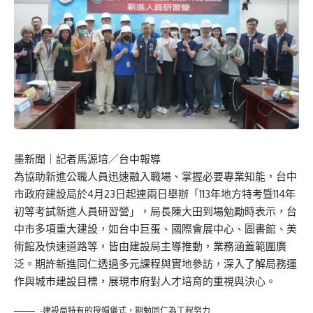
墨新聞
｜記者馬源培／台中報導
為協助新進公職人員迅速融入職場、掌握必要專業知能，台中
市政府建設局於4月23日起連兩日舉辦「113年地方特考暨114年
初等考試新進人員研習營」，局長陳大田到場勉勵時表示，台
中市多項重大建設，如台中巨蛋、國際會展中心、圖書館、美
術館及快速道路等，皆由建設局主導推動，業務涵蓋範圍廣
泛。期許新進同仁透過多元課程與實地參訪，深入了解局務運
作與城市建設目標，展現市府對人才培育的重視與決心。
-建設局特有的授帽儀式，期勉同仁為工程努力