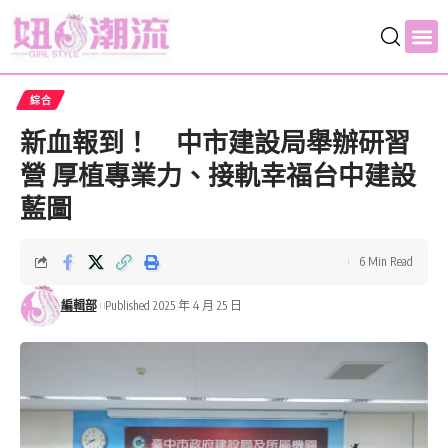
綜合
新血報到！ 中市建設局舉辦研習
營 厚植專業力、接軌幸福台中建設
藍圖
6 Min Read
編輯部
Published 2025 年 4 月 25 日