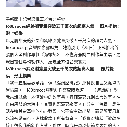
墨新聞
｜記者梁偉華／台北報導
163braces網路瀏覽量突破五千萬次的超高人氣 照片提供：
形上娛樂
以亮麗甜美的外型和網路瀏覽量突破五千萬次的超高人氣，
163braces在音樂圈嶄露頭角。她將於明（25日）正式推出首
張個人全創作專輯《海螺記》，不僅身兼詞曲創作與主唱，更
親自擔任專輯製作人，展現全方位音樂實力。
163braces網路瀏覽量突破五千萬次的超高人氣 照片提
供：形上娛樂
「我一直很喜歡童話，像《湯姆歷險記》那種既自由又孤單的
冒險感。」163braces談起創作靈感時說道：「《海螺記》對
我來說就像一本漂流中的故事書，裡面藏著九則寓言故事。在
自由廣闊的大海中，其實也潛藏著寂寞。」分享「海螺」是生
活在這片寂寞中的小小載體，它不會主動出發，而是隨著風和
水流被動前行，沿途收錄下所有聲音。「我覺得這種『被動承
接』很像我的創作方式，雖然平時我是屬於快節奏表達的人，