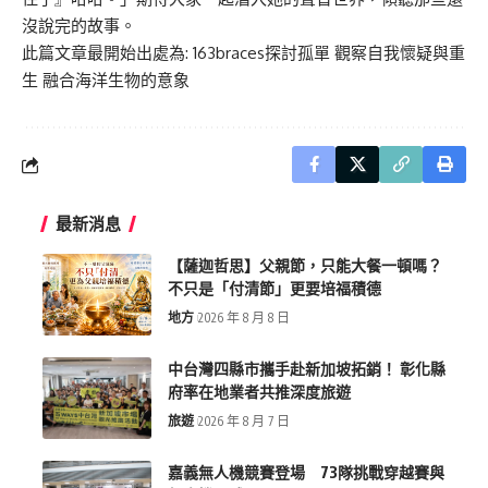
沒說完的故事。
此篇文章最開始出處為:
163braces探討孤單 觀察自我懷疑與重
生 融合海洋生物的意象
最新消息
【薩迦哲思】父親節，只能大餐一頓嗎？
不只是「付清節」更要培福積德
地方
2026 年 8 月 8 日
中台灣四縣市攜手赴新加坡拓銷！ 彰化縣
府率在地業者共推深度旅遊
旅遊
2026 年 8 月 7 日
嘉義無人機競賽登場 73隊挑戰穿越賽與