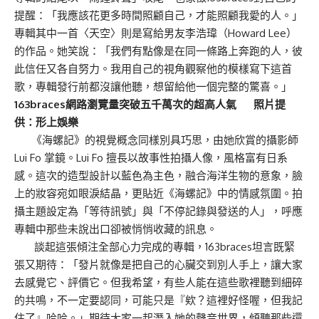
提醒：「我應該花更多時間照顧自己，才能照顧我愛的人。」
專輯其中一首〈天空〉則是寫給男友李浩瑋（Howard Lee）
的作品。她笑說：「我們有點像是在同一條路上奔跑的人，彼
此信任又各自努力。我用自己的視角觀察他的模樣寫下這首
歌，專輯發行前都沒讓他聽，想留給他一個完整的驚喜。」
163braces網路瀏覽量突破五千萬次的超高人氣 照片提
供：形上娛樂
《海螺記》的視覺概念同樣別具巧思，由她欣賞的攝影師
Lui Fo 掌鏡。Lui Fo 擅長以故事性拍攝人像，風格富有日系
感。這次的造型設計以藍色為主色，融合海洋生物的意象，臉
上的妝容宛如眼淚結晶，更貼近《海螺記》中的情感氛圍。拍
攝主題設定為「等待訊號」與「不停記錄與發送的人」，呼應
專輯中那些未說出口卻被悄悄收藏的訊息。
談起這張傾注全部心力完成的專輯，163braces坦言既緊
張又期待：「發片就像是把自己的心臟交到別人手上，讓大家
去感覺它、評價它。但我希望，有些人能在這些歌裡聽到細碎
的共鳴，不一定要認同，可能只是『欸？這裡好怪喔，但我記
住了』哈哈。」期待大家一起潛入她的聲音世界，傾聽那些還