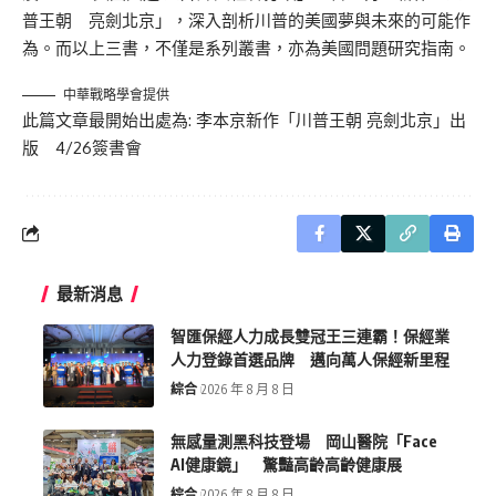
普王朝 亮劍北京」，深入剖析川普的美國夢與未來的可能作
為。而以上三書，不僅是系列叢書，亦為美國問題研究指南。
中華戰略學會提供
此篇文章最開始出處為:
李本京新作「川普王朝 亮劍北京」出
版 4/26簽書會
最新消息
智匯保經人力成長雙冠王三連霸！保經業
人力登錄首選品牌 邁向萬人保經新里程
綜合
2026 年 8 月 8 日
無感量測黑科技登場 岡山醫院「Face
AI健康鏡」 驚豔高齡高齡健康展
綜合
2026 年 8 月 8 日