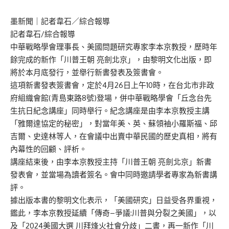
墨新聞
｜記者韋石／綜合報導
記者韋石/綜合報導
中華戰略學會理事長、美國問題研究專家李本京教授，歷時年
餘完成的新作「川普王朝 亮劍北京」，由黎明文化出版，即
將於本月底發行，並舉行新書發表及簽書會。
這項新書發表簽書會，定於4月26日上午10時，在台北市非政
府組織會館(青島東路8號)登場，併中華戰略學會「丘念台先
生抗日紀念講座」同時舉行。紀念講座是由李本京教授主講
「雅爾達協定的秘密」，對當年美、英、蘇領袖小羅斯福、邱
吉爾、史達林等人，在會議中出賣中華民國的歷史真相，將有
內幕性的回顧、評析。
講座結束後，由李本京教授主持「川普王朝 亮劍北京」新書
發表會，並當場為讀者簽名。會中同時邀請學者專家為新書講
評。
據出版本書的黎明文化表示，「美國研究」日益受各界重視，
鑑此，李本京教授延續「傳奇–爭議:川普與分裂之美國」，以
及「2024美國大選 川拜烽火社會分歧」二書，再一新作「川