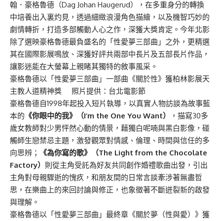
翰．豪格魯德（Dag Johan Haugerud），在多重身分的轉換
中培養出入裏灼見，透過細緻浪漫角色描繪，以及機智巧妙的
劇情轉折，打造多部觸動人心之作，深獲大獎肯定。今年北影
除了選映豪格魯德最負盛名的「性愛夢三部曲」之外，更精選
其在國際影展鳴放、深獲好評共兩部中長片及五部長片作品，
讓影迷能在大螢幕上親睹其獨特的敘事風采。
豪格魯德以「性愛夢三部曲」一部曲《關於性》獲柏林影展天
主教人道精神獎 照片提供：台北電影節
豪格魯德自1998年起投入短片執導，以真實人物訪談為故事藍
本的
《你眼中的我》（I’m the One You Want）
，描寫30多
歲女教師對少男怦然心動的情景，藉獨白呢喃與黑白影像，碰
觸師生戀禁忌主題，激發觀眾對情感、倫理、時間與信任的多
向思辨；
《為你寫的歌》（The Light from the Chocolate
Factory）
則從主角受託為好友共同創作婚禮歌曲出發，引出
主角對母親驟逝的愧疚，和朋友間的日常言談牽涉著無盡哲
思，在樂曲上的來回討論與修正，也象徵著不斷迸裂新的啟發
與理解。
豪格魯德以「性愛夢三部曲」最終章《關於夢（性與愛）》獲