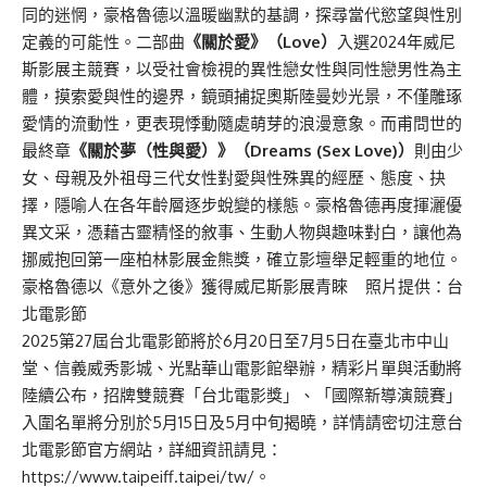
同的迷惘，豪格魯德以溫暖幽默的基調，探尋當代慾望與性別
定義的可能性。二部曲
《關於愛》（Love）
入選2024年威尼
斯影展主競賽，以受社會檢視的異性戀女性與同性戀男性為主
體，摸索愛與性的邊界，鏡頭捕捉奧斯陸曼妙光景，不僅雕琢
愛情的流動性，更表現悸動隨處萌芽的浪漫意象。而甫問世的
最終章
《關於夢（性與愛）》（Dreams (Sex Love)）
則由少
女、母親及外祖母三代女性對愛與性殊異的經歷、態度、抉
擇，隱喻人在各年齡層逐步蛻變的樣態。豪格魯德再度揮灑優
異文采，憑藉古靈精怪的敘事、生動人物與趣味對白，讓他為
挪威抱回第一座柏林影展金熊獎，確立影壇舉足輕重的地位。
豪格魯德以《意外之後》獲得威尼斯影展青睞 照片提供：台
北電影節
2025第27屆台北電影節將於6月20日至7月5日在臺北市中山
堂、信義威秀影城、光點華山電影館舉辦，精彩片單與活動將
陸續公布，招牌雙競賽「台北電影獎」、「國際新導演競賽」
入圍名單將分別於5月15日及5月中旬揭曉，詳情請密切注意台
北電影節官方網站，詳細資訊請見：
https://www.taipeiff.taipei/tw/
。