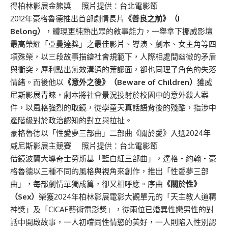
得柏林影展金熊獎 照片提供：台北電影節
2012年豪格魯德推出首部劇情長片
《善良之前》（I
Belong）
，體現更純熟出眾的敘事能力，一舉拿下挪威影壇
最高榮耀「亞曼達獎」之最佳影片、導演、劇本、女主角等四
項殊榮，以三段故事描繪社會規範下，人際相處間幽微的矛盾
與衝突，犀利點出無效溝通的荒謬面，卻也同理了角色的失落
情緒。而後他以
《意外之後》（Beware of Children）
獲威
尼斯影展青睞，劇本將社會景況投射於校園中的意外殺人案
件，以風格強烈的取鏡，從學童天真話語背後的殘酷，指涉中
產階級對於政治認知的對立與拉扯。
豪格魯德以「性愛夢三部曲」二部曲《關於愛》入選2024年
威尼斯影展主競賽 照片提供：台北電影節
借鏡波蘭大導奇士勞斯基「藍白紅三部曲」，達格・約翰・豪
格魯德以三種不同的風格與視角來創作，推出「性愛夢三部
曲」，每部劇情單獨成篇，卻又相呼應。序曲
《關於性》
（Sex）
榮獲2024年柏林影展電影大觀單元的「天主教人道精
神獎」及「CICAE藝術電影獎」，從兩位已婚異性戀男性的對
話中開啟故事，一人初嚐同性情慾的美好，一人則陷入性別認