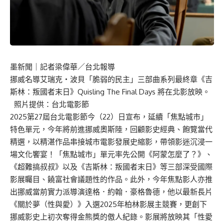
墨新聞
｜記者梁偉華／台北報導
挪威名導艾瑞克・波貝「脆弱的民主」三部曲系列最終章《吉
斯林：叛國者末日》Quisling The Final Days 將在北影放映。
照片提供：台北電影節
2025第27屆台北電影節今（22）日宣布，延續「焦點城市」
特色單元，今年將前進挪威奧斯陸，回顧影史經典、飽覽當代
精選，以精湛作品串接城市電影發展史縮影，帶領影迷沉浸一
場文化饗宴！「焦點城市」單元率先公開《阿蒙怎麼了？》、
《超難搞叔叔》以及《吉斯林：叛國者末日》等三部深受國際
影展矚目、饒富社會議題性的作品。此外，今年焦點影人亦推
出挪威當前實力派導演達格．約翰．豪格魯德，他以最新長片
《關於夢（性與愛）》入選2025年柏林影展主競賽，更創下
挪威影史上初次奪得金熊獎的傲人紀錄。影展將放映其「性愛