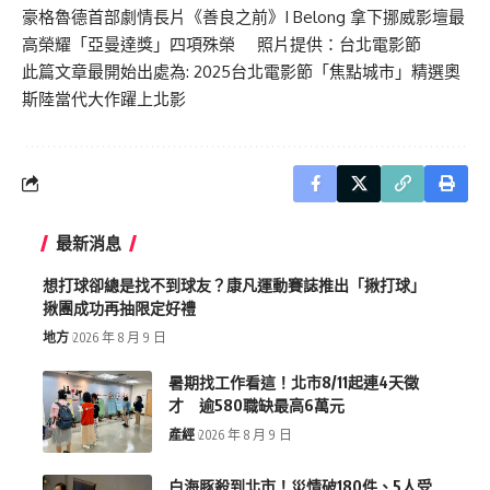
豪格魯德首部劇情長片《善良之前》I Belong 拿下挪威影壇最
高榮耀「亞曼達獎」四項殊榮 照片提供：台北電影節
此篇文章最開始出處為:
2025台北電影節「焦點城市」精選奧
斯陸當代大作躍上北影
最新消息
想打球卻總是找不到球友？康凡運動賽誌推出「揪打球」
揪團成功再抽限定好禮
地方
2026 年 8 月 9 日
暑期找工作看這！北市8/11起連4天徵
才 逾580職缺最高6萬元
產經
2026 年 8 月 9 日
白海豚殺到北市！災情破180件、5人受