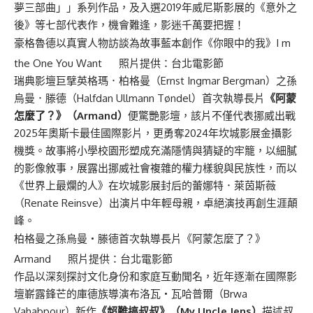
夢三部曲」」系列作品，及入選2019年威尼斯影展的《意外之
後》等七部代表作，機會難逢，影迷千萬要把握！
豪格魯德以真實人物訪談為故事藍本創作《你眼中的我》I m
the One You Want 照片提供：台北電影節
瑞典影壇巨擘英格瑪．柏格曼（Ernst Ingmar Bergman）之孫
烏曼．滕德（Halfdan Ullmann Tøndel）首次執導長片
《阿蒙
怎麼了？》（Armand）
便驚艷影壇，該片不僅代表挪威出戰
2025年奧斯卡最佳國際影片，更勇奪2024年坎城影展金攝影
機獎。故事將小學校園形塑成充滿隱情與猜疑的牢籠，以細膩
的影像敘事，展露出挪威社會複雜的權力樣貌與民族性，而以
《世界上最爛的人》在坎城影展封后的蕾娜特．萊茵斯薇
（Renate Reinsve）出演片中年輕母親，卓絕演技再創生涯顛
峰。
柏格曼之孫烏曼・滕德首次執導長片《阿蒙怎麼了？》
Armand 照片提供：台北電影節
作品以深刻探討文化身份和家庭互動聞名，近年逐漸在國際影
壇嶄露鋒芒的庫德族導演布洛瓦・瓦哈普爾（Brwa
Vahabpour）新作
《超難搞叔叔》（My Uncle Jens）
描述叔