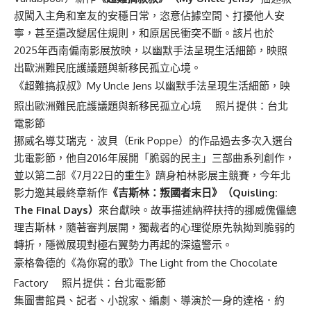
叔闖入主角和室友的安穩日常，恣意佔據空間、打擾他人安
寧，甚至還改變居住規則，和原居民衝突不斷。該片也於
2025年西南偏南影展放映，以幽默手法呈現生活細節，映照
出歐洲難民庇護議題與新移民孤立心境。
《超難搞叔叔》My Uncle Jens 以幽默手法呈現生活細節，映
照出歐洲難民庇護議題與新移民孤立心境 照片提供：台北
電影節
挪威名導艾瑞克．波貝（Erik Poppe）的作品過去多次入選台
北電影節，他自2016年展開「脆弱的民主」三部曲系列創作，
並以第二部《7月22日的重生》躋身柏林影展主競賽，今年北
影力邀其最終章新作
《吉斯林：叛國者末日》（Quisling:
The Final Days）
來台獻映。故事描述納粹扶持的挪威傀儡總
理吉斯林，隨著審判展開，獨裁者的心理從原先執拗到脆弱的
轉折，隱微展現對極右翼勢力再起的深遠警示。
豪格魯德的《為你寫的歌》The Light from the Chocolate
Factory 照片提供：台北電影節
集圖書館員、記者、小說家、編劇、導演於一身的達格．約