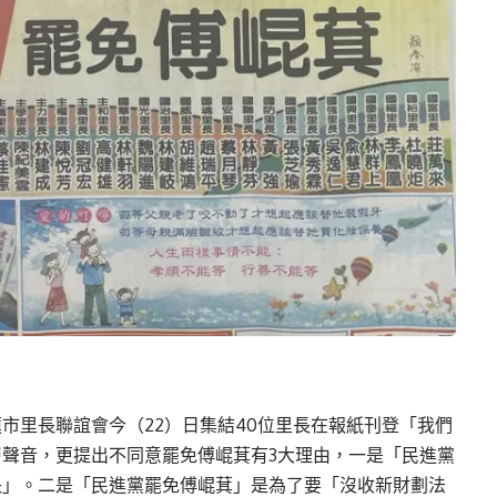
市里長聯誼會今（22）日集結40位里長在報紙刊登「我們
聲音，更提出不同意罷免傅崐萁有3大理由，一是「民進黨
長」。二是「民進黨罷免傅崐萁」是為了要「沒收新財劃法