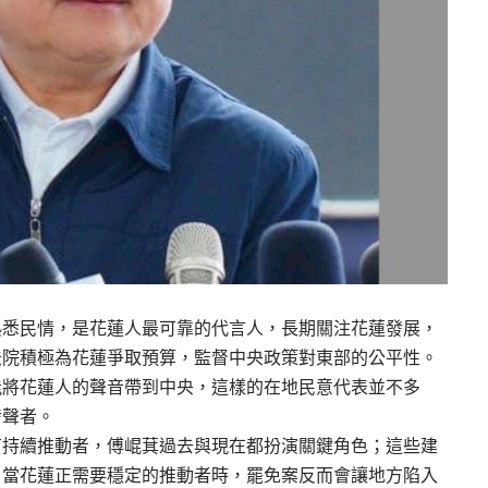
熟悉民情，是花蓮人最可靠的代言人，長期關注花蓮發展，
法院積極為花蓮爭取預算，監督中央政策對東部的公平性。
能將花蓮人的聲音帶到中央，這樣的在地民意代表並不多
發聲者。
有持續推動者，傅崐萁過去與現在都扮演關鍵角色；這些建
。當花蓮正需要穩定的推動者時，罷免案反而會讓地方陷入