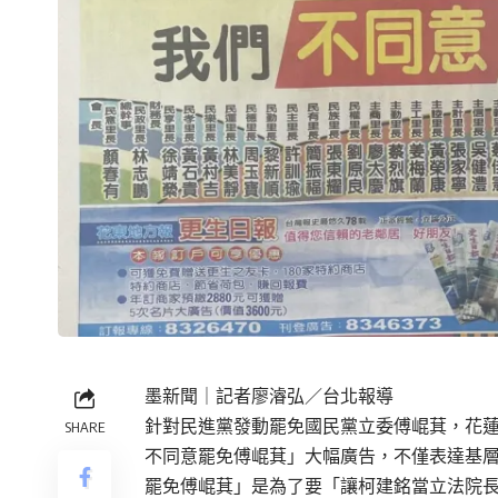
墨新聞
｜記者廖濬弘／台北報導
針對民進黨發動罷免國民黨立委傅崐萁，花蓮
SHARE
不同意罷免傅崐萁」大幅廣告，不僅表達基層
罷免傅崐萁」是為了要「讓柯建銘當立法院