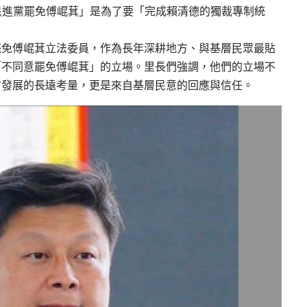
「民進黨罷免傅崐萁」是為了要「完成賴清德的獨裁專制統
罷免傅崐萁立法委員，作為長年深耕地方、與基層民眾最貼
「不同意罷免傅崐萁」的立場。里長們強調，他們的立場不
方發展的長遠考量，更是來自基層民意的回應與信任。