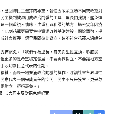
具，應回歸民主選擇的尊重，若僅因政策立場不同或政黨對
讓民主機制被濫用成政治鬥爭的工具。里長們強調，罷免運
蓮是一個重視人情味、注重社區和諧的地方，過去幾年因疫
性。此刻花蓮更需要集中資源改善基礎建設、關懷弱勢、提
造成社會撕裂，讓里民間彼此對立，這不符合花蓮人溫暖包
不支持罷免，「我們作為里長，每天與里民互動，聆聽民
，但更多的是希望穩定發展、不要再搞對立、不要讓地方空
端手段切斷民意代表的任期。
眾福祉，而是一場充滿政治動機的操作，呼籲社會各界理性
給民意代表一個完成責任的空間。民主不只是投票，更是尊
拒絕對立，拒絕罷免。」
報 3大理由反對罷免傅崐萁