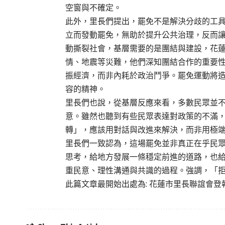
空窗與不確定。
此外，里長們提出，罷免不是解決分歧的工
立而發動罷免，無助於提升公共治理，反而
動撕裂社會，基層需要的是團結與建設，花
情、地震等災難，他們深知團結合作的重要
振經濟，而非內耗於政治鬥爭。罷免運動將
容的精神。
里長們也說，從基層反應來看，多數民眾並
意。雖然也聽到有些民眾表達對政策的不滿
轉」，應該用對話與改進來解決，而非用極
里長們一致認為，這場罷免並非真正在乎民
思考，給地方發展一條穩定前進的道路，也
重民意、理性溝通與共識的過程。強調，「
此篇文章最開始出處為:
花蓮市里長聯誼會登