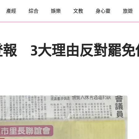
產經
綜合
娛樂
文教
身心靈
旅遊
報 3大理由反對罷免