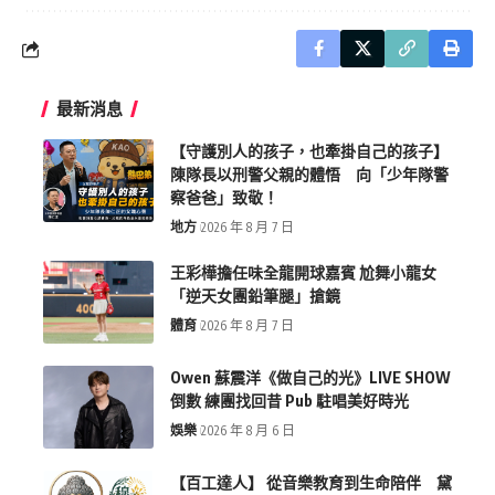
最新消息
【守護別人的孩子，也牽掛自己的孩子】
陳隊長以刑警父親的體悟 向「少年隊警
察爸爸」致敬！
地方
2026 年 8 月 7 日
王彩樺擔任味全龍開球嘉賓 尬舞小龍女
「逆天女團鉛筆腿」搶鏡
體育
2026 年 8 月 7 日
Owen 蘇震洋《做自己的光》LIVE SHOW
倒數 練團找回昔 Pub 駐唱美好時光
娛樂
2026 年 8 月 6 日
【百工達人】 從音樂教育到生命陪伴 黛