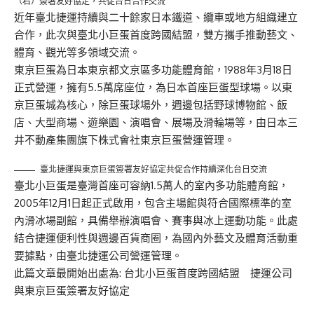
（右）簽署友好協定，共促台日合作交流
近年臺北捷運持續與二十餘家日本鐵道、纜車或地方組織建立
合作，此次與臺北小巨蛋首度跨國結盟，雙方攜手推動藝文、
體育、觀光等多領域交流。
東京巨蛋為日本東京都文京區多功能體育館，1988年3月18日
正式營運，擁有5.5萬席座位，為日本首座巨蛋型球場。以東
京巨蛋城為核心，除巨蛋球場外，週邊包括野球博物館、飯
店、大型商場、遊樂園、演唱會、展場及滑輪場等，由日本三
井不動產集團旗下株式會社東京巨蛋營運管理。
臺北捷運與東京巨蛋簽署友好協定共促合作持續深化台日交流
臺北小巨蛋是臺灣首座可容納1.5萬人的室內多功能體育館，
2005年12月1日起正式啟用，包含主場館與符合國際標準的室
內滑冰場副館，具備舉辦演唱會、賽事與冰上運動功能。此處
結合捷運便利性與週邊百貨商圈，為國內外藝文及體育活動重
要據點，由臺北捷運公司營運管理。
此篇文章最開始出處為:
台北小巨蛋首度跨國結盟 捷運公司
與東京巨蛋簽署友好協定