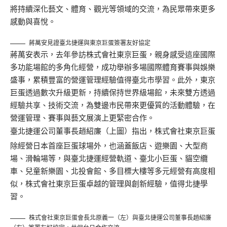
將持續深化藝文、體育、觀光等領域的交流，為民眾帶來更多
感動與喜悅。
蔣萬安見證臺北捷運與東京巨蛋簽署友好協定
蔣萬安表示，去年參訪株式會社東京巨蛋，親身感受這座國際
多功能場館的多角化經營，成功舉辦多場國際體育賽事與娛樂
盛事，累積豐富的營運管理經驗值得臺北市學習。此外，東京
巨蛋透過數次升級更新，持續保持世界級場館，未來雙方透過
經驗共享、技術交流，為雙邊市民帶來更優質的活動體驗，在
營運管理、賽事與藝文展演上更緊密合作。
臺北捷運公司董事長趙紹廉（上圖）指出，株式會社東京巨蛋
除經營日本首座巨蛋球場外，也涵蓋飯店、遊樂園、大型商
場、滑輪場等，與臺北捷運經營軌道、臺北小巨蛋、貓空纜
車、兒童新樂園、北投會館、多目標大樓等多元經營有高度相
似，株式會社東京巨蛋卓越的管理與創新經驗，值得北捷學
習。
株式會社東京巨蛋會長北原義一（左）與臺北捷運公司董事長趙紹廉