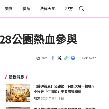
美食
體育
法律天地
地方
聚228公園熱血參與
8 Min Read
Share
最新消息
【薩迦哲思】父親節，只能大餐一頓嗎？
不只是「付清節」更要培福積德
地方
2026 年 8 月 8 日