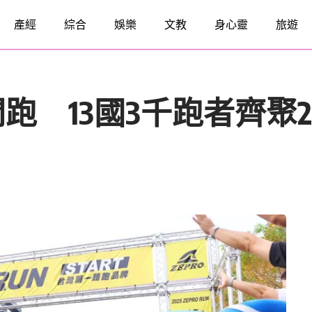
產經
綜合
娛樂
文教
身心靈
旅遊
市開跑 13國3千跑者齊