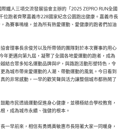
鐵人三項交流發展協會主辦的「2025 ZEPRO RUN全國
3千位跑者齊聚嘉義市228國家紀念公園跑出健康。嘉義市長
身，為賽事鳴槍，並為所有熱愛運動、愛健康的跑者們加油
展協會理事長余俊芳以及所帶領的團隊對於本次賽事的用心
辦理至今年更邁向第九屆，凝聚了全國各地愛運動的跑者，成為
越結合眾多知名運動品牌與IP，與路跑活動形塑特色，令
，更為城市帶來愛運動的人潮、帶動運動的風氣。今日看到
，真的非常感動，一早的歡笑聲與活力讓整個城市都熱鬧了
，鼓勵市民透過運動促進身心健康，並積極結合學校教育，
扎根，成為城市永續、強健的根本。
市長一早前來，相信有勇媽黃敏惠市長陪著大家一同暖身，