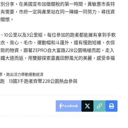
特別分享，在美國宣布加徵關稅的第一時間，黃敏惠市長特
果有需要，市府一定與產業站在同一陣線一同努力、尋找資
的關懷。
、10公里以及3公里組，每位參加的跑者都能擁有拿到手軟
跑衣、背心、毛巾、運動帽和斗篷外，還有慢跑短褲、衣保
的物資，跟著ZEPRO自大富路228公園鳴槍而起，走入
高鐵大道而返，用雙腳探索嘉義田野風光的美麗，感受幸福
賽者齊聚，跑出活力帶動運動經濟
市開跑 13國3千跑者齊聚228公園熱血參與
Facebook