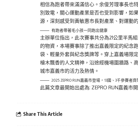
相信為跑者帶來滿滿信心。余俊芳理事長也
別致電，關心運動產業是否也受到影響，如
源，深刻感受到黃敏惠市長對產業、對運動
有跑者帶著毛小孩一同跑出健康
主辦單位指出，此次賽事共分為21公里半馬組
的物資，本場賽事除了推出嘉義限定的紀念
袋、輕量外套與紀念獎牌等。穿上嘉義場限定款
檜木飄香的人文精神，沿途經機場圍牆路、
城市嘉義市的活力及熱情。
2025 ZEPRO RUN嘉義市登場，13國、3千參
此篇文章最開始出處為:
ZEPRO RUN嘉義
Share This Article