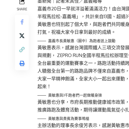
墨新聞
｜記者宋其佳／嘉義報導
嘉義市20日一早就洋溢著滿滿活力！由台灣國際
SHARE
半程馬拉松-嘉義場」，共計來自13國、超過
黃敏惠也特別起了個大早，與跑者們共同暖
打氣，祝福大家今日拿到最好的成績。
嘉義市長黃敏惠（圖中）為跑者送上鼓勵
黃敏惠表示，感謝台灣國際鐵人三項交流發
與規劃， ZEPRO RUN全國半程馬拉松
全台最重要的運動賽事之一，路跑活動持續跨
人驕傲全台第一的路跑品牌不僅來自嘉義市
大家一早精神飽滿，全家大小一起出來運動
起來！
黃敏惠與3千跑者們一起做暖身操
黃敏惠也分享，市府長期推動健康城市政策
推廣路跑及體育活動，期待讓運動風氣從小
黃敏惠與貴賓為賽事鳴槍
主辦活動的理事長余俊芳表示，感謝黃敏惠