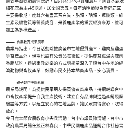
據去年畜牧類農情統計，目前共有26戶養鹿農戶，飼養水鹿及
梅花鹿為主共519頭，居全國第五。每年清明節後為新鮮鹿茸
主要採收期，鹿茸含有豐富蛋白質、脂類、醣類、聚胺類、維
生素及礦物質等營養成分，是養鹿產業的重要經濟來源，並可
加工為多樣產品。
食農教育成果展示
農業局指出，今日活動除推廣全市在地優質鹿茸、雞肉及雞蛋
等畜產品外，現場也設有免費品嚐攤位，提供鹿茸雞湯與鹿肉
香腸試吃，透過寓教於樂的方式讓學童深入了解台中在地的經
濟動物與畜牧產業，鼓勵市民支持本地畜產品、安心消費。
親子製作拼圖彩繪
農業局說明，為提供民眾朋友採買優質畜產品，持續輔導台中
市畜牧產業提升自我生產技術、建立自有品牌與通過產銷履歷
驗證等方式，以建立安心的在地品牌，讓民眾買得安心、吃得
放心。
今日鹿茸節食農教育小尖兵活動，台中市議員陳清龍、台中市
政府農業局簡任技正林春良、中華民國鹿產品運銷合作社秘書