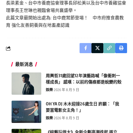
長梁素金、台中市養鹿協會理事長邱松美以及台中市養雞協會
理事長王世琳也親臨會場共襄盛舉。
此篇文章最開始出處為:
台中鹿茸節登場！ 中市府推食農教
育 強化友善飼養與在地畜產認識
最新消息
周興哲31歲回望12年演藝路喊「像衝刺一
樣成長」 感嘆：以前的傷痕都是蛻變的殼
娛樂
2026 年 8 月 9 日
OH YA DJ 木木迎接26歲生日 許願：「我
要當電影女主角！」
娛樂
2026 年 8 月 9 日
《綜藝玩很大》全新企劃高潮迭起 張立