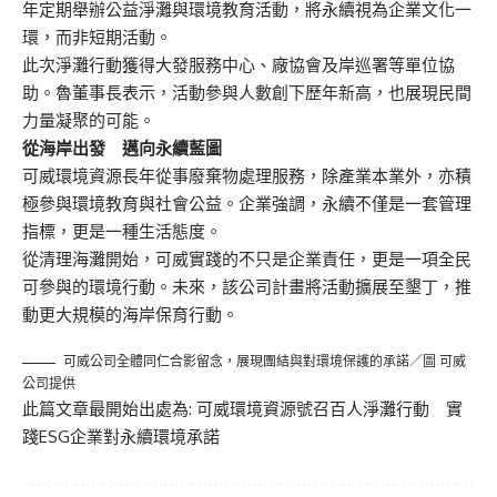
年定期舉辦公益淨灘與環境教育活動，將永續視為企業文化一
環，而非短期活動。
此次淨灘行動獲得大發服務中心、廠協會及岸巡署等單位協
助。魯董事長表示，活動參與人數創下歷年新高，也展現民間
力量凝聚的可能。
從海岸出發 邁向永續藍圖
可威環境資源長年從事廢棄物處理服務，除產業本業外，亦積
極參與環境教育與社會公益。企業強調，永續不僅是一套管理
指標，更是一種生活態度。
從清理海灘開始，可威實踐的不只是企業責任，更是一項全民
可參與的環境行動。未來，該公司計畫將活動擴展至墾丁，推
動更大規模的海岸保育行動。
可威公司全體同仁合影留念，展現團結與對環境保護的承諾／圖 可威
公司提供
此篇文章最開始出處為:
可威環境資源號召百人淨灘行動 實
踐ESG企業對永續環境承諾