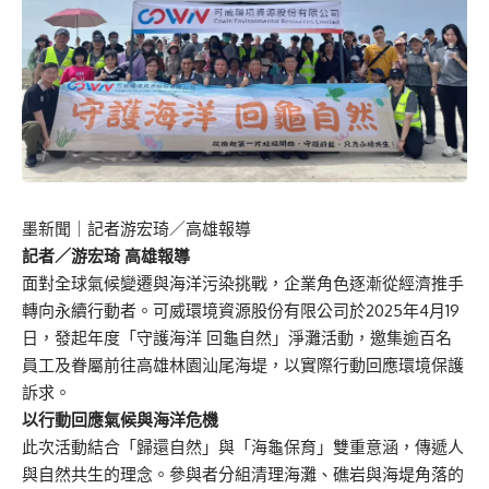
墨新聞
｜記者游宏琦／高雄報導
記者／游宏琦 高雄報導
面對全球氣候變遷與海洋污染挑戰，企業角色逐漸從經濟推手
轉向永續行動者。可威環境資源股份有限公司於2025年4月19
日，發起年度「守護海洋 回龜自然」淨灘活動，邀集逾百名
員工及眷屬前往高雄林園汕尾海堤，以實際行動回應環境保護
訴求。
以行動回應氣候與海洋危機
此次活動結合「歸還自然」與「海龜保育」雙重意涵，傳遞人
與自然共生的理念。參與者分組清理海灘、礁岩與海堤角落的