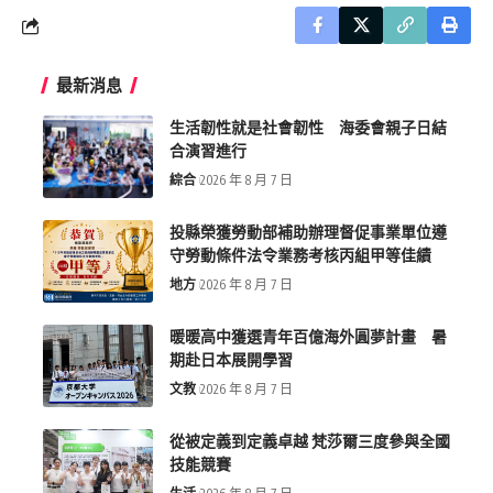
最新消息
生活韌性就是社會韌性 海委會親子日結
合演習進行
綜合
2026 年 8 月 7 日
投縣榮獲勞動部補助辦理督促事業單位遵
守勞動條件法令業務考核丙組甲等佳績
地方
2026 年 8 月 7 日
暖暖高中獲選青年百億海外圓夢計畫 暑
期赴日本展開學習
文教
2026 年 8 月 7 日
從被定義到定義卓越 梵莎爾三度參與全國
技能競賽