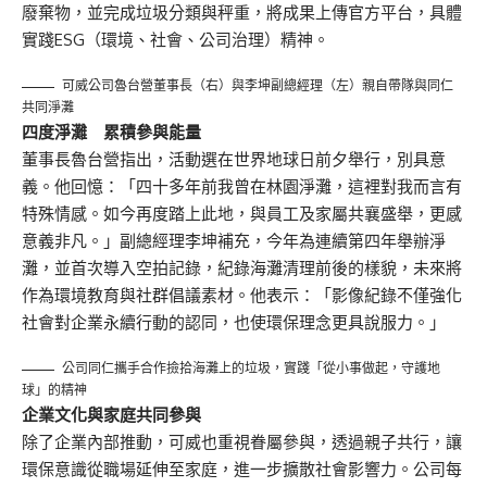
廢棄物，並完成垃圾分類與秤重，將成果上傳官方平台，具體
實踐ESG（環境、社會、公司治理）精神。
可威公司魯台營董事長（右）與李坤副總經理（左）親自帶隊與同仁
共同淨灘
四度淨灘 累積參與能量
董事長魯台營指出，活動選在世界地球日前夕舉行，別具意
義。他回憶：「四十多年前我曾在林園淨灘，這裡對我而言有
特殊情感。如今再度踏上此地，與員工及家屬共襄盛舉，更感
意義非凡。」副總經理李坤補充，今年為連續第四年舉辦淨
灘，並首次導入空拍記錄，紀錄海灘清理前後的樣貌，未來將
作為環境教育與社群倡議素材。他表示：「影像紀錄不僅強化
社會對企業永續行動的認同，也使環保理念更具說服力。」
公司同仁攜手合作撿拾海灘上的垃圾，實踐「從小事做起，守護地
球」的精神
企業文化與家庭共同參與
除了企業內部推動，可威也重視眷屬參與，透過親子共行，讓
環保意識從職場延伸至家庭，進一步擴散社會影響力。公司每