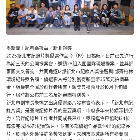
墨新聞
｜記者孫筱華／新北報導
2025新北市紀錄片獎優選作品今（19）日揭曉，日前已先進行
為期三天的公開提案會，邀請28組入圍團隊現場提案，並與評
審團交叉答詢，共同角逐12部新北市紀錄片獎優選與1部齊柏林
環境紀錄獎名額。優選影片將分別獲得新臺幣35萬元拍攝基
金，版權完全屬於創作者所有，頒獎典禮預計於10月下旬舉
行，屆時將公布前三名及評審團特別獎。
新北市副市長朱惕之出席優選影片發布會時表示，「新北市紀
錄片獎」是臺灣紀錄片界的重要獎項，市府多年來持續深耕努
力，陪伴紀錄片工作者共同成長茁壯，獎項迄今已協助134位
導演完成146部紀實短片，並有多部優選作品延伸出的紀錄長
片，於國內外獲得許多獎項肯定。朱副市長感謝所有參賽團