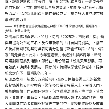
隊、評審與影視工作者們，讓「新北市紀錄片獎」一路成長並
邁向第15年，市府會持續結合多方資源，規劃多元的系列活動
與影展，展現新北紀錄片創作豐碩成果，讓更多人看見城市故
事與影像力量。
齊柏林基金會董事齊廷洹(左)頒發「齊柏林環境紀錄獎」優選作品。
(新北市新聞局提供)
新聞局長李利貞表示，10月下旬的「2025新北市紀錄片獎」頒
獎典禮將公布前三名，及今年新增的「評審團特別獎」，前三
名及評審團特別獎得獎者可再分別獲得新臺幣10萬、8萬、6萬
及3萬元獎金。此外，今年適逢新北市紀錄片獎15周年，新聞
局規劃辦理系列活動，即將在5月份隨著「新北天際影展」再
度啟航，邀請市民朋友一同參與，持續以影像紀錄城市，陪伴
新北走向下一個精彩的15年。
新聞局表示，新北市政府於4月17至19日連續舉辦三天的新北
市紀錄片獎公開提案會，邀請多位業界專業人士、金獎入圍、
獲獎的影像工作者擔任評審，包含導演洪淳修、許哲嘉、曾文
珍、黃嘉俊、蕭菊貞、剪輯指導雷震卿及製作人韓欣欣等，讓
入圍團隊在緊張氛圍與評審專業提問中，爬梳創作脈絡及故事