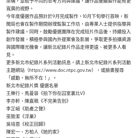
架構，並給予不同的思考方向與建議，讓作品後續製作能有更
寬廣的視野。
今年度優選作品預計於9月完成製作，10月下旬舉行首映，新
聞局也會在製作期間辦理監製工作坊，由專業人士提供指導與
製作建議。同時，鼓勵優選團隊在完成短片作品後，持續投入
創作發展，積極參與國內外提案會及影展，爭取更多拍攝資源
與國際曝光機會，讓新北紀錄片作品走得更遠、被更多人看
見。
更多新北市紀錄片系列活動訊息，請上新北市紀錄片系列活動
主題網站（https://www.doc.ntpc.gov.tw），或臉書搜尋
「感動，無所不在！」。
新北市紀錄片獎 優選名單
王樂行、馬曼容《拍下你在囚室裏比V》
李亦軒、陳嘉珮《不完美告別》
李芷崡《助產之聲》
巫致潔《浮巢》
吳培恩《校正回歸》
陳宏一、方柏人《她的家》