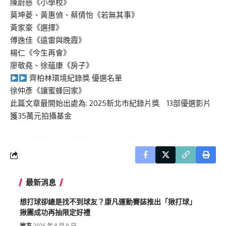
陳蔚慈《小學校》
莫坤菱、黃惠偵、蔡倩怡《若無其事》
黃家豪《選擇》
傅逸佳《遠雷與晚霞》
楊仁《今生再會》
廖敬堯、徐蘊康《房子》
齊柏林環境紀錄獎 優選名單
徐仲彥《讓蜜蜂回家》
此篇文章最開始出處為:
2025新北市紀錄片獎 13部優選影片
獲35萬元拍攝基金
最新消息
想打球卻總是找不到球友？康凡運動賽誌推出「揪打球」
揪團成功再抽限定好禮
地方
2026 年 8 月 9 日