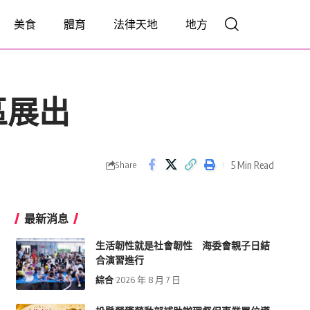
美食
體育
法律天地
地方
區展出
5 Min Read
Share
最新消息
生活韌性就是社會韌性 海委會親子日結
合演習進行
綜合
2026 年 8 月 7 日