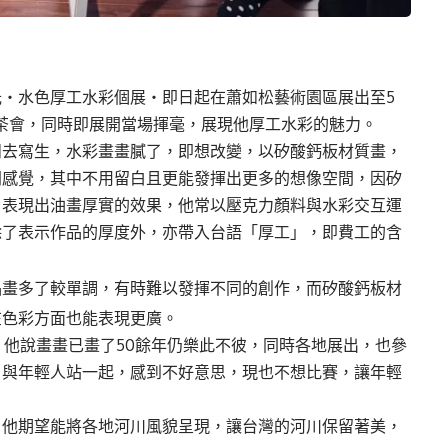
・水色厚工水彩個展・即日起在蕭如松藝術園區展出至5
開幕茶會，同時即展開當場揮毫，展現他厚工水彩的魅力。
閒去寫生，水彩畫畫膩了，即想改變，以矽酸鈣板材質畫，
同感覺，其中不用留白且更能發揮出更多的想像空間，因矽
，表現出油畫厚實的效果，他常以壓克力顏料與水彩交互運
除了表示作品的厚度外，亦帶入台語「厚工」，即費工的含
品畫多了較單調，有時難以發揮不同的創作，而矽酸鈣板材
在色彩方面也能表現更廣。
，他說畫畫已畫了50餘年仍樂此不彼，同時各地展出，也參
，與年輕人站一起，感到不好意思，現也不想比賽，讓年輕
，他期望能將各地河川風貌呈現，讓台灣的河川保留著美，