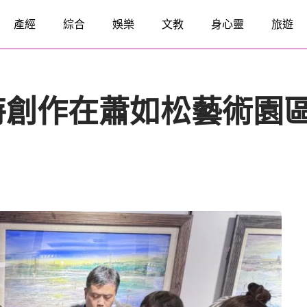
產經
綜合
娛樂
文教
身心靈
旅遊
特創作在蕭如松藝術園