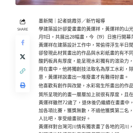
墨新聞
｜記者姚霞芬／新竹報導
學建築設計卻愛畫畫的黃運祥，黃運祥的山光
SHARE
月11日，共展出28幅畫，今（19）日進行
黃運祥在建築設計工作中，常偷得浮生半日
卻發現此材質畫出的作品與水彩紙畫的有不
酸鈣板具有厚度，能呈現水彩獨有的渲染力
用在畫中，他將獨創技法取名為厚工水彩，
意，黃運祥說畫出一堆廢畫才有難得好畫。
他喜歡有創作與改變，水彩寫生所畫出的作
質所呈現的的畫一層層加上就很有厚度，且
黃運祥雖然72歲了，退休後仍繼續在畫畫中
加各項比賽，獲獎無數，不過他獲獎第二名
人比吧，享受繪畫就好。
黃運祥對台灣河川情有獨衷畫了各地的河川