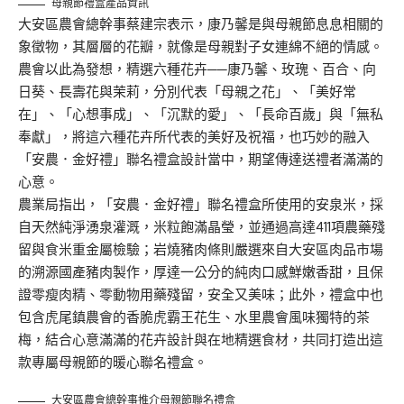
母親節禮盒產品資訊
大安區農會總幹事蔡建宗表示，康乃馨是與母親節息息相關的
象徵物，其層層的花瓣，就像是母親對子女連綿不絕的情感。
農會以此為發想，精選六種花卉──康乃馨、玫瑰、百合、向
日葵、長壽花與茉莉，分別代表「母親之花」、「美好常
在」、「心想事成」、「沉默的愛」、「長命百歲」與「無私
奉獻」，將這六種花卉所代表的美好及祝福，也巧妙的融入
「安農．金好禮」聯名禮盒設計當中，期望傳達送禮者滿滿的
心意。
農業局指出，「安農．金好禮」聯名禮盒所使用的安泉米，採
自天然純淨湧泉灌溉，米粒飽滿晶瑩，並通過高達411項農藥殘
留與食米重金屬檢驗；岩燒豬肉條則嚴選來自大安區肉品市場
的溯源國產豬肉製作，厚達一公分的純肉口感鮮嫩香甜，且保
證零瘦肉精、零動物用藥殘留，安全又美味；此外，禮盒中也
包含虎尾鎮農會的香脆虎霸王花生、水里農會風味獨特的茶
梅，結合心意滿滿的花卉設計與在地精選食材，共同打造出這
款專屬母親節的暖心聯名禮盒。
大安區農會總幹事推介母親節聯名禮盒