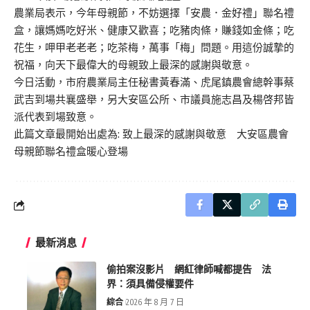
農業局表示，今年母親節，不妨選擇「安農．金好禮」聯名禮
盒，讓媽媽吃好米、健康又歡喜；吃豬肉條，賺錢如金條；吃
花生，呷甲老老老；吃茶梅，萬事「梅」問題。用這份誠摯的
祝福，向天下最偉大的母親致上最深的感謝與敬意。
今日活動，市府農業局主任秘書黃春滿、虎尾鎮農會總幹事蔡
武吉到場共襄盛舉，另大安區公所、市議員施志昌及楊啓邦皆
派代表到場致意。
此篇文章最開始出處為:
致上最深的感謝與敬意 大安區農會
母親節聯名禮盒暖心登場
最新消息
偷拍案沒影片 網紅律師喊都提告 法
界：須具備侵權要件
綜合
2026 年 8 月 7 日