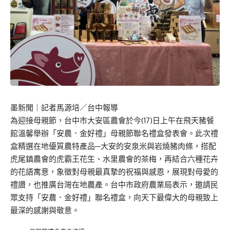
墨新聞
｜記者馬源培／台中報導
為迎接母親節，台中市大安區農會於今(17)日上午在飛天豬餐
館溫馨舉辦「安農．金好禮」母親節聯名禮盒發表會。此次禮
盒精選在地優質農特產品─大安的安泉米與岩燒豬肉條，搭配
虎尾鎮農會的虎霸王花生、水里農會的茶梅，再結合六種花卉
的花語寓意，象徵對母親最真摯的祝福與感恩，展現對母愛的
禮讚，也推廣台灣在地農產。台中市政府農業局表示，邀請民
眾支持「安農．金好禮」聯名禮盒，向天下最偉大的母親致上
最深的感謝與敬意。