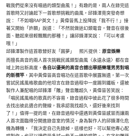
戰我們從來沒有唱過的類型曲風！」有趣的是，兩人在錄完這
首歌時又討論起下一首歌想挑戰的曲風，邱鋒澤竟突發奇想
說：「不如唱RAP英文！」黃偉晉馬上投降說「我不行！」接
著又開始「許願」說道：「不然就做迷幻類電音，聲音在很後
面、聽起來很輕飄飄的那種！」讓邱鋒澤笑說：「可以考慮
哦！」
邱鋒澤製作這首歌替好友「圓夢」 照片提供：
原音娛樂
而擅長高音的兩人首次挑戰民謠類型曲風〈永遠永遠〉都在音
域上跨出新高度，
各自以優美的高音合譜出華語樂壇男男對唱
的新標竿
，其中黃偉晉高音唱功在這首歌中展露無遺，第一次
嘗試民謠風格歌曲的他坦言在錄音過程中一度踢到鐵板，還被
製作人兼配唱的邱鋒澤「雕」聲音雕超久，黃偉晉苦笑說：
「唱民謠風格的歌真的不容易，錄音過程中彼此花了很多時間
去找出彼此適合的聲線，我承認我找超久，還好後來找到
了！」值得一提的是，在錄音過程中還遇到黃偉晉感冒而讓兩
人首次面臨得分開進錄音室的情況，身為製作人的邱鋒澤化危
機為轉機，「我決定自己先錄掉，這樣也好，可以幫他專心配
唱製作，也可以讓偉晉多試一些不一樣的唱腔。」在字句雕琢