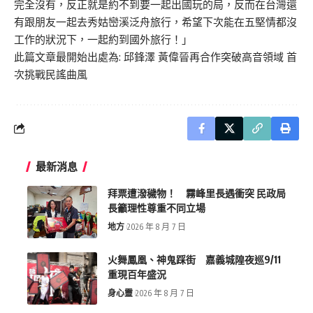
完全沒有，反正就是約不到要一起出國玩的局，反而在台灣還
有跟朋友一起去秀姑巒溪泛舟旅行，希望下次能在五堅情都沒
工作的狀況下，一起約到國外旅行！」
此篇文章最開始出處為:
邱鋒澤 黃偉晉再合作突破高音領域 首
次挑戰民謠曲風
最新消息
拜票遭潑穢物！ 霧峰里長遇衝突 民政局
長籲理性尊重不同立場
地方
2026 年 8 月 7 日
火舞鳳凰、神鬼踩街 嘉義城隍夜巡9/11
重現百年盛況
身心靈
2026 年 8 月 7 日