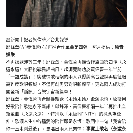
墨新聞
｜記者梁偉華／台北報導
邱鋒澤(左)黃偉晉(右)再推合作單曲第四彈 照片提供：
原音
娛樂
不再讓歌迷等三年！邱鋒澤、黃偉晉再推合作單曲第四彈〈永
遠永遠〉大膽挑戰民謠曲風，起源竟歸功於黃偉晉一年半前
「一語成讖」！突破情歌框架的兩人以優美高音聲線再度征服
高難度歌唱領域，不僅再創男男對唱新標竿，更為兩人成功打
開全新「斷訊」音樂宇宙新篇章！
邱鋒澤、黃偉晉再合體推新歌〈永遠永遠〉歌頌永恆，象徵用
好歌陪伴歌迷永不斷訊！邱鋒澤、黃偉晉相隔一年半再推出全
新單曲〈永遠永遠〉，特別以「永恆INFINITY」的概念為延
伸，歌頌人生中各種愛的陪伴即是永恆，歌詞中一句「我會陪
你一直走到最後」，更唱出兩人兄弟情；
事實上歌名〈永遠永