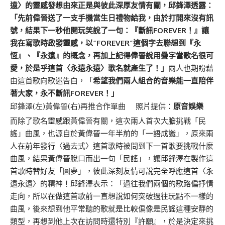
遠〉的靈感發想由來正是與彼此深厚友情有關，邱鋒澤透露：
「先前偉晉送了一支手機當生日禮物給我，由於打開來沒有訊
號，結果下一秒他開玩笑說了一句：『斷訊FOREVER！』讓
我在寫歌時啟發靈感，以”FOREVER”這個字去聯想到『永
恆』、『永遠』的概念，再加上記得偉晉說用疊字當歌名很可
愛，於是乎這首〈永遠永遠〉歌名就產生了！」
兩人也期盼藉
由這首歌向歌迷告白，「
希望我們兩人組合的音樂能一直陪伴
著大家，永不斷訊FOREVER！」
邱鋒澤(左)黃偉晉(右)再推合作單曲 照片提供：
原音娛樂
而除了歌名靈感跟黃偉晉有關，這次兩人首次大膽挑戰「民
謠」曲風，也源自於黃偉晉一年半前的「一語成讖」，原來兩
人在前年發行〈過去式〉這首歌時被問到下一首歌要挑戰什麼
曲風，結果黃偉晉脫口而出一句「民謠」，讓邱鋒澤在製作這
首歌時替好友「圓夢」，彼此深刻友情可說完全呼應這首〈永
遠永遠〉的精神！邱鋒澤表示：「過往我們兩個的歌路偏抒情
走向，所以在做這首歌前一直想說如何突破過往玩點不一樣的
曲風，後來想到他平常聽的歌就是比較偏像是民謠這種安靜的
類型，再想到他上次在訪問時還特別『許願』，於是決定來挑