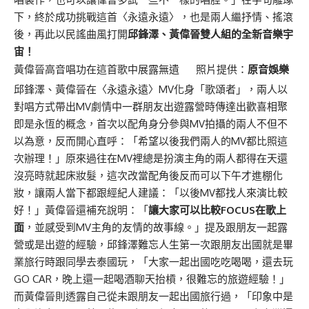
下，終於成功挑戰這首〈永遠永遠〉，也是兩人繼抒情、搖滾
後，再此以民謠曲風打開
邱鋒澤、黃偉晉雙人組的全新音樂宇
宙！
黃偉晉高音唱功在這首歌中展露無遺 照片提供：
原音娛樂
邱鋒澤、黃偉晉在〈永遠永遠〉MV化身「歌頌者」，兩人以
對唱方式帶出MV劇情中一群朋友出遊露營時傳達出歡喜相聚
即是永恆的概念，首次以配角身分參與MV拍攝的兩人不但不
以為意，反而開心直呼：「希望以後我們兩人的MV都比照這
次辦理！」原來過往在MV裡總是扮演主角的兩人都得在天還
沒亮時就起床妝髮，這次改當配角後反而可以下午才進棚化
妝，讓兩人當下都跟經紀人建議：「以後MV都找人來演比較
好！」黃偉晉還補充說明：「
讓大家可以比較FOCUS在歌上
面
，並感受到MV主角的友情的故事線。」提及跟朋友一起露
營或是出遊的經驗，邱鋒澤難忘人生第一次跟朋友出國就是畢
業旅行時跟同學去泰國玩，「大家一起出國吃吃喝喝，還去玩
GO CAR，晚上還一起喝酒聊天抬槓，很難忘的旅遊經驗！」
而黃偉晉則透露自己從未跟朋友一起出國旅行過，「印象中是