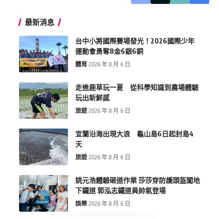
最新消息
台中小將國際賽場發光！2026國際少年
運動會勇奪8金6銀6銅
體育
2026 年 8 月 6 日
走進鹿草玩一夏 從科學知識到農場體驗
玩出新鮮感
旅遊
2026 年 8 月 6 日
宜蘭沿海出現大浪 龜山島6日起封島4
天
旅遊
2026 年 8 月 6 日
姚元浩體驗砸道作業 莎莎穿防護頭盔闖地
下鐵道 郭泓志鐵道員帥氣登場
娛樂
2026 年 8 月 6 日