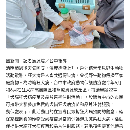
墨新聞
｜記者馬源培／台中報導
清明節過後天氣回暖，溫度逐漸上升，戶外踏青常見野生動物
活動蹤跡，狂犬病是人畜共通傳染病，會從野生動物傳播至家
庭寵物。為防範狂犬病，台中市政府動物保護防疫處今年5月
和6月在狂犬病高風險區和醫療資源缺乏區，持續舉辦22場
「犬貓狂犬病疫苗及晶片巡迴注射活動」，設籍台中市的市民
可攜帶犬貓參加免費的犬貓狂犬病疫苗和晶片注射服務。
動保處表示，此活動目的在宣導民眾對狂犬病預防的觀念，確
保家裡飼養的寵物受到疫苗適當的保護避免感染狂犬病。活動
僅提供犬貓狂犬病疫苗和晶片注射服務，若毛孩需要其他傳染