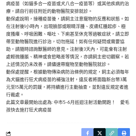
病疫苗（如貓多合一疫苗或犬八合一疫苗等）或其他疾病的治
療，請自行前往附近的動物醫院安排就診。
動保處說明，接種疫苗後，請飼主注意寵物的反應和狀態。如
在注射後1小時內，出現臉部或眼睛浮腫、皮膚紅腫起疹、極
度搔癢、呼吸困難、嘔吐、下痢甚至休克等過敏症狀，請立即
帶至動物醫院進行診治，切勿拖延！如有任何疑問或需要協
助，請隨時諮詢獸醫師的意見。注射後3天內，可能會有注射
處輕微腫脹、精神或食慾略差等情況，亦請飼主密切觀察。若
上述情況仍未改善，請儘速帶寵物至動物醫院就診。
動保處提醒，根據動物傳染病防治條例的規定，飼主必須每年
為犬貓進行狂犬病疫苗的補強注射，違反者將面臨新台幣3萬
元至15萬元的罰鍰，將持續進行主動抽查，並對違反規定者進
行裁處。
此篇文章最開始出處為:
中市5-6月巡迴注射活動開跑！ 愛毛
孩快去施打狂犬病疫苗