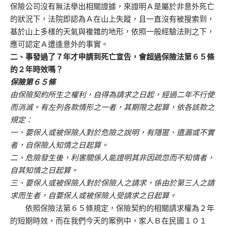
保險公司沒有無法舉出相關證據，來證明
Ａ是屬於非意外死亡
的狀況下，法院即認為Ａ在山上失蹤，且一直沒有被搜索到，
基於山上多樣的天氣與複雜的地形，依照一般經驗法則之下，
應可認定Ａ遭逢意外的事實。
二、事發過了７年才申請到死亡宣告，會超過保險法第６５條
的２年時效嗎？
保險第６５條
由保險契約所生之權利，自得為請求之日起，經過二年不行使
而消滅。有左列各款情形之一者，其期限之起算，依各該款之
規定：
一、要保人或被保險人對於危險之說明，有隱匿、遺漏或不實
者，自保險人知情之日起算。
二、危險發生後，利害關係人能證明其非因疏忽而不知情者，
自其知情之日起算。
三、要保人或被保險人對於保險人之請求，係由於第三人之請
求而生者，自要保人或被保險人受請求之日起算。
依照保險法第６５條規定，保險契約的相關請求權為２年
的短期時效，而在我們今天的案例中，家人Ｂ在民國１０１