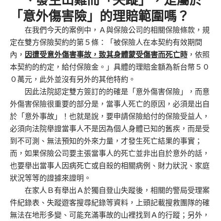
「意外傷害險」的理賠範圍嗎？
在我們今天的案例中，Ａ與保險公司的相關保險條款，規
定在雙方保險契約的第５條：「被保險人在本契約有效期間
內，
因遭受意外傷害事故，致其身體蒙受傷害而死亡時
，依照
本契約的約定，給付保險金。」具體的理賠金額為新台幣５０
０萬元，此外並沒有另外的其他特約。
因此法院認定雙方簽訂的的確是「意外傷害保險」，而意
外傷害保險很重要的部分是，當事人死亡的原因，必須是出自
於「意外事故」！也就是說，要申請保險給付的保險受益人，
必須向法院舉證當事人不是因為個人身體已知的舊疾，而是受
到不可測、無法預知的外來力量，才發生死亡結果的事實；
而，如果保險公司要主張當事人的死亡並非出自於意外的話，
也要舉出當事人因病死亡或自殺的相關病例、財力狀況、家庭
狀況等等的證據來證明。
在家人Ｂ有舉出Ａ於獨自登山失蹤後，相關的警局受理案
件紀錄表、失蹤遊客搜尋紀錄等資料，上頭記載搜救團隊的確
無法在地形多變、可能充滿事故的山裡找到Ａ的行蹤；另外，