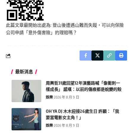
此篇文章最開始出處為:
登山後遭遇山難而失蹤，可以向保險
公司申請「意外傷害險」的理賠嗎？
最新消息
周興哲31歲回望12年演藝路喊「像衝刺一
樣成長」 感嘆：以前的傷痕都是蛻變的殼
娛樂
2026 年 8 月 9 日
OH YA DJ 木木迎接26歲生日 許願：「我
要當電影女主角！」
娛樂
2026 年 8 月 9 日