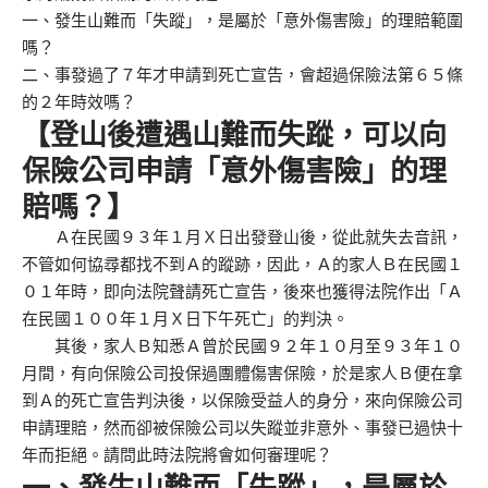
一、發生山難而「失蹤」，是屬於「意外傷害險」的理賠範圍
嗎？
二、事發過了７年才申請到死亡宣告，會超過保險法第６５條
的２年時效嗎？
【登山後遭遇山難而失蹤，可以向
保險公司申請「意外傷害險」的理
賠嗎？】
Ａ在民國９３年１月Ｘ日出發登山後，從此就失去音訊，
不管如何協尋都找不到Ａ的蹤跡，因此，Ａ的家人Ｂ在民國１
０１年時，即向法院聲請死亡宣告，後來也獲得法院作出「Ａ
在民國１００年１月Ｘ日下午死亡」的判決。
其後，家人Ｂ知悉Ａ曾於民國９２年１０月至９３年１０
月間，有向保險公司投保過團體傷害保險，於是家人Ｂ便在拿
到Ａ的死亡宣告判決後，以保險受益人的身分，來向保險公司
申請理賠，然而卻被保險公司以失蹤並非意外、事發已過快十
年而拒絕。請問此時法院將會如何審理呢？
一、發生山難而「失蹤」，是屬於