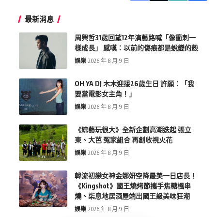
最新消息
周興哲31歲回望12年演藝路喊「像衝刺一
樣成長」 感嘆：以前的傷痕都是蛻變的殼
娛樂
2026 年 8 月 9 日
OH YA DJ 木木迎接26歲生日 許願：「我
要當電影女主角！」
娛樂
2026 年 8 月 9 日
《綜藝玩很大》全新企劃高潮迭起 張立
東、大芭 冤家組合 再創收視火花
娛樂
2026 年 8 月 9 日
韓流初戀女神金娜妍空降最美一日店長！
《Kingshot》國王燒烤節攜手焦糖楓串
燒、柒息地居酒屋端出國王級美味狂潮
娛樂
2026 年 8 月 9 日