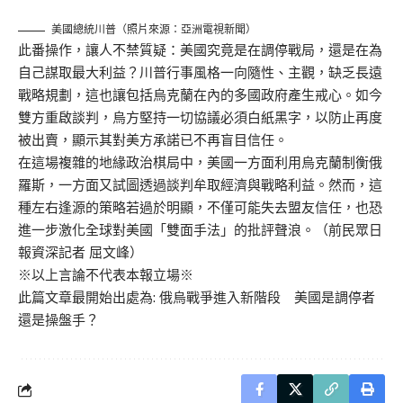
美國總統川普（照片來源：亞洲電視新聞）
此番操作，讓人不禁質疑：美國究竟是在調停戰局，還是在為
自己謀取最大利益？川普行事風格一向隨性、主觀，缺乏長遠
戰略規劃，這也讓包括烏克蘭在內的多國政府產生戒心。如今
雙方重啟談判，烏方堅持一切協議必須白紙黑字，以防止再度
被出賣，顯示其對美方承諾已不再盲目信任。
在這場複雜的地緣政治棋局中，美國一方面利用烏克蘭制衡俄
羅斯，一方面又試圖透過談判牟取經濟與戰略利益。然而，這
種左右逢源的策略若過於明顯，不僅可能失去盟友信任，也恐
進一步激化全球對美國「雙面手法」的批評聲浪。（前民眾日
報資深記者 屈文峰）
※以上言論不代表本報立場※
此篇文章最開始出處為:
俄烏戰爭進入新階段 美國是調停者
還是操盤手？