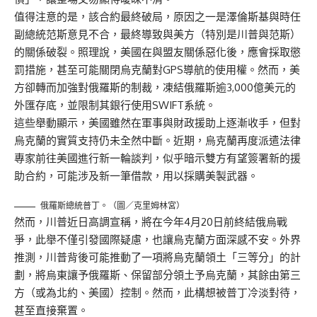
值得注意的是，該合約最終破局，原因之一是澤倫斯基與時任
副總統范斯意見不合，最終導致與美方（特別是川普與范斯）
的關係破裂。照理說，美國在與盟友關係惡化後，應會採取懲
罰措施，甚至可能關閉烏克蘭對GPS導航的使用權。然而，美
方卻轉而加強對俄羅斯的制裁，凍結俄羅斯逾3,000億美元的
外匯存底，並限制其銀行使用SWIFT系統。
這些舉動顯示，美國雖然在軍事與財政援助上逐漸收手，但對
烏克蘭的實質支持仍未全然中斷。近期，烏克蘭再度派遣法律
專家前往美國進行新一輪談判，似乎暗示雙方有望簽署新的援
助合約，可能涉及新一筆借款，用以採購美製武器。
俄羅斯總統普丁。（圖／克里姆林宮）
然而，川普近日高調宣稱，將在今年4月20日前終結俄烏戰
爭，此舉不僅引發國際疑慮，也讓烏克蘭方面深感不安。外界
推測，川普背後可能推動了一項將烏克蘭領土「三等分」的計
劃，將烏東讓予俄羅斯、保留部分領土予烏克蘭，其餘由第三
方（或為北約、美國）控制。然而，此構想被普丁冷淡對待，
甚至直接棄置。