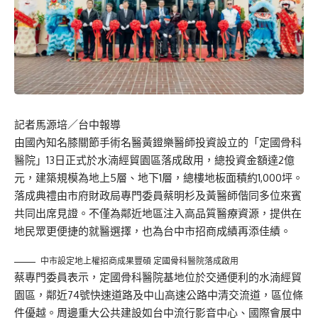
記者馬源培／台中報導
由國內知名膝關節手術名醫黃鐙樂醫師投資設立的「定國骨科
醫院」13日正式於水湳經貿園區落成啟用，總投資金額達2億
元，建築規模為地上5層、地下1層，總樓地板面積約1,000坪。
落成典禮由市府財政局專門委員蔡明杉及黃醫師偕同多位來賓
共同出席見證。不僅為鄰近地區注入高品質醫療資源，提供在
地民眾更便捷的就醫選擇，也為台中市招商成績再添佳績。
中市設定地上權招商成果豐碩 定國骨科醫院落成啟用
蔡專門委員表示，定國骨科醫院基地位於交通便利的水湳經貿
園區，鄰近74號快速道路及中山高速公路中清交流道，區位條
件優越。周邊重大公共建設如台中流行影音中心、國際會展中