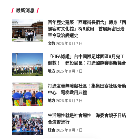
最新消息
百年歷史建築「西螺街長宿舍」轉身「西
螺客町文化館」8/8啟用 首展解密日治
至今政治變遷史
文教
2026 年 8 月 7 日
「FIFA認證」台中國際足球園區8月完工
倒數！ 建設局長：打造國際賽事新舞台
地方
2026 年 8 月 7 日
打造友善無障礙社區！集集田寮社區活動
中心 電梯啟用典禮
地方
2026 年 8 月 7 日
生活韌性就是社會韌性 海委會親子日結
合演習進行
綜合
2026 年 8 月 7 日