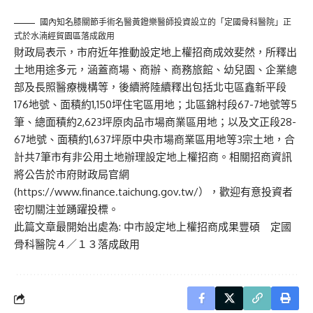
國內知名膝關節手術名醫黃鐙樂醫師投資設立的「定國骨科醫院」正
式於水湳經貿園區落成啟用
財政局表示，市府近年推動設定地上權招商成效斐然，所釋出
土地用途多元，涵蓋商場、商辦、商務旅館、幼兒園、企業總
部及長照醫療機構等，後續將陸續釋出包括北屯區鑫新平段
176地號、面積約1,150坪住宅區用地；北區錦村段67-7地號等5
筆、總面積約2,623坪原肉品市場商業區用地；以及文正段28-
67地號、面積約1,637坪原中央市場商業區用地等3宗土地，合
計共7筆市有非公用土地辦理設定地上權招商。相關招商資訊
將公告於市府財政局官網
(
https://www.finance.taichung.gov.tw/
），歡迎有意投資者
密切關注並踴躍投標。
此篇文章最開始出處為:
中市設定地上權招商成果豐碩 定國
骨科醫院４／１３落成啟用