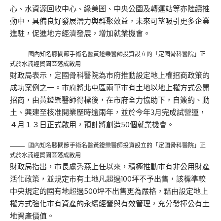
心、水資源回收中心、綠美圖、中央公園及轉運站等亦陸續推
動中，具備良好發展潛力與群聚效益，未來可望吸引更多企業
進駐，促進地方經濟發展，增加就業機會。
國內知名膝關節手術名醫黃鐙樂醫師投資設立的「定國骨科醫院」正
式於水湳經貿園區落成啟用
財政局表示，定國骨科醫院為市府推動設定地上權招商政策的
成功案例之一。市府將北屯區兩筆市有土地以地上權方式公開
招商，由黃鐙樂醫師得標後，在市府全力協助下，自簽約、動
土、興建至核准開業歷時逾兩年，並於今年3月完成試營運，
４月１３日正式啟用，預計將創造50個就業機會。
國內知名膝關節手術名醫黃鐙樂醫師投資設立的「定國骨科醫院」正
式於水湳經貿園區落成啟用
財政局指出，市長盧秀燕上任以來，積極推動市有非公用財產
活化政策，並規定市有土地凡超過100坪不予出售，該標準較
中央規定的國有地超過500坪不出售更為嚴格，藉由設定地上
權方式強化市有資產的永續經營與有效管理，充分發揮公有土
地資產價值。