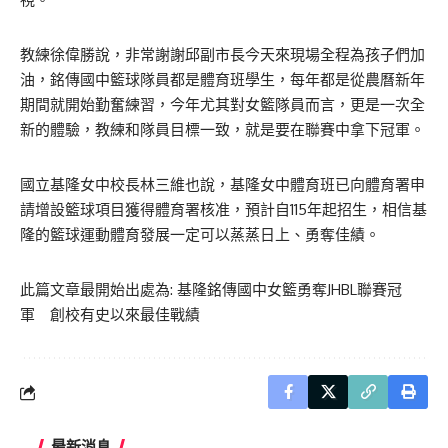
教練徐偉勝說，非常謝謝邱副市長今天來現場全程為孩子們加
油，銘傳國中籃球隊員都是體育班學生，每年都是從農曆新年
期間就開始勤奮練習，今年尤其對女籃隊員而言，更是一次全
新的體驗，教練和隊員目標一致，就是要在聯賽中拿下冠軍。
國立基隆女中校長林三維也說，基隆女中體育班已向體育署申
請增設籃球項目獲得體育署核准，預計自115年起招生，相信基
隆的籃球運動體育發展一定可以蒸蒸日上、勇奪佳績。
此篇文章最開始出處為:
基隆銘傳國中女籃勇奪JHBL聯賽冠
軍 創校有史以來最佳戰績
最新消息