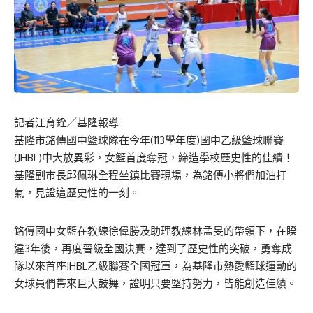
記者江育銓／基隆報導
基隆市銘傳國中籃球隊在今年(113學年度)國中乙級籃球聯賽
(JHBL)中大放異彩，女籃首度奪冠，締造學校歷史性的佳績！
基隆副市長邱佩琳全程坐鎮比賽現場，為銘傳小將們加油打
氣，見證這歷史性的一刻。
銘傳國中女籃在教練徐偉勝及助理教練林孟旻的帶領下，在睽
違3年後，再度晉級全國決賽，達到了歷史性的突破，勇奪成
隊以來首座JHBL乙級聯賽全國冠軍，為基隆市熱愛籃球運動的
女球員們帶來巨大鼓舞，證明只要堅持努力，皆能創造佳績。