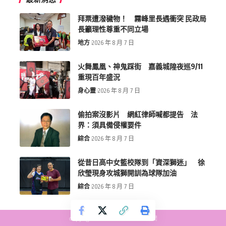
拜票遭潑穢物！ 霧峰里長遇衝突 民政局
長籲理性尊重不同立場
地方
2026 年 8 月 7 日
火舞鳳凰、神鬼踩街 嘉義城隍夜巡9/11
重現百年盛況
身心靈
2026 年 8 月 7 日
偷拍案沒影片 網紅律師喊都提告 法
界：須具備侵權要件
綜合
2026 年 8 月 7 日
從昔日高中女籃校隊到「資深獅迷」 徐
欣瑩現身攻城獅開訓為球隊加油
綜合
2026 年 8 月 7 日
copyright © more-new.tw 墨新聞