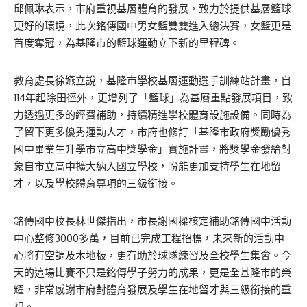
邱佩琳表示，市府重視基層體育的發展，致力於提供基層籃球
更好的環境，此次銘傳國中男女籃雙雙進入總決賽，女籃更是
首度奪冠，為基隆市的籃球運動立下新的里程碑。
教育處長徐嬿立說，基隆市學校基層運動選手訓練站計畫，自
114年起除田徑外，更增列了「籃球」為基層重點發展項目，致
力透過更多的經費補助，持續精進學校體育設施設備。同時為
了留下更多優秀運動人才，市府也修訂「基隆市政府獎勵優秀
國中畢業生升學市立高中獎學金」實施計畫，將獎學金發給對
象自市立高中擴大納入國立學校，盼能更加支持學生在地留
才，以及學校體育專項的三級銜接。
銘傳國中校長林世傑指出，市長謝國樑核定補助銘傳國中活動
中心整修3000多萬，目前已完成工程招標，未來新的活動中
心將有空調及木地板，更有助於球隊練習及全校學生集會。今
天的這場比賽不只是銘傳學子努力的成果，更是全基隆市的榮
耀，非常感謝市府對體育發展及學生在地留才與三級銜接的重
視。