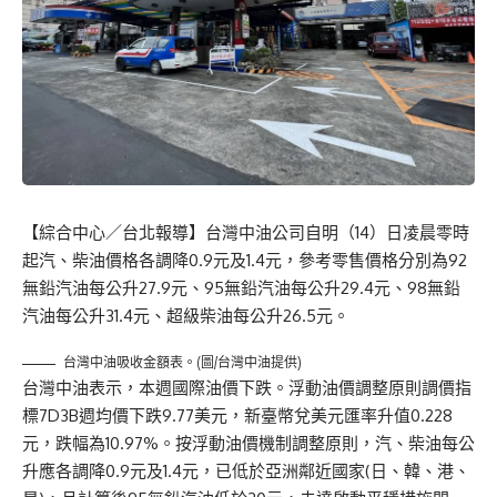
【綜合中心／台北報導】台灣中油公司自明（14）日凌晨零時
起汽、柴油價格各調降0.9元及1.4元，參考零售價格分別為92
無鉛汽油每公升27.9元、95無鉛汽油每公升29.4元、98無鉛
汽油每公升31.4元、超級柴油每公升26.5元。
台灣中油吸收金額表。(圖/台灣中油提供)
台灣中油表示，本週國際油價下跌。浮動油價調整原則調價指
標7D3B週均價下跌9.77美元，新臺幣兌美元匯率升值0.228
元，跌幅為10.97%。按浮動油價機制調整原則，汽、柴油每公
升應各調降0.9元及1.4元，已低於亞洲鄰近國家(日、韓、港、