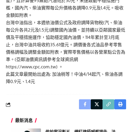
星)，且計算後95無鉛汽油低於30元，未達啟動平穩措施門
檻，國內汽、柴油實際每公升價格各調降0.9元及1.4元。吸收
金額如附表。
台灣中油指出，本週依油價公式及政府調降貨物稅(汽、柴油
每公升各共2元及1.5元)調整國內油價，並持續以亞鄰國家最低
價及平穩措施運作，協助穩定國內油價，114年累計至3月底
止，台灣中油共吸收約35.61億元。調價後各式油品參考零售
價格調幅及調整金額如附表，實際零售價格以各營業點公告為
準。(亞鄰油價資訊請參考全球資訊網
https://www.cpc.com.tw) 。
此篇文章最開始出處為:
加油稍等！中油4/14起汽、柴油各調
降0.9元、1.4元
最新消息
偷拍案沒影片 網紅律師喊都提告 法