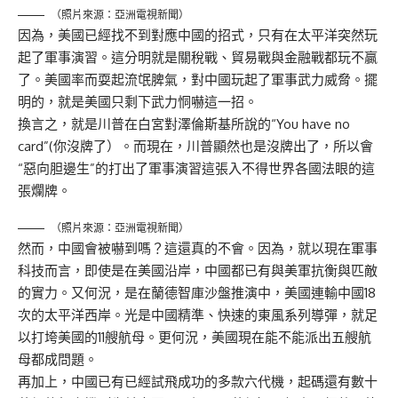
（照片來源：亞洲電視新聞）
因為，美國已經找不到對應中國的招式，只有在太平洋突然玩
起了軍事演習。這分明就是關稅戰、貿易戰與金融戰都玩不贏
了。美國率而耍起流氓脾氣，對中國玩起了軍事武力威脅。擺
明的，就是美國只剩下武力恫嚇這一招。
換言之，就是川普在白宮對澤倫斯基所說的“You have no
card”(你沒牌了）。而現在，川普顯然也是沒牌出了，所以會
“惡向胆邊生”的打出了軍事演習這張入不得世界各國法眼的這
張爛牌。
（照片來源：亞洲電視新聞）
然而，中國會被嚇到嗎？這還真的不會。因為，就以現在軍事
科技而言，即使是在美國沿岸，中國都已有與美軍抗衡與匹敵
的實力。又何況，是在蘭德智庫沙盤推演中，美國連輸中國18
次的太平洋西岸。光是中國精準、快速的東風系列導彈，就足
以打垮美國的11艘航母。更何況，美國現在能不能派出五艘航
母都成問題。
再加上，中國已有已經試飛成功的多款六代機，起碼還有數十