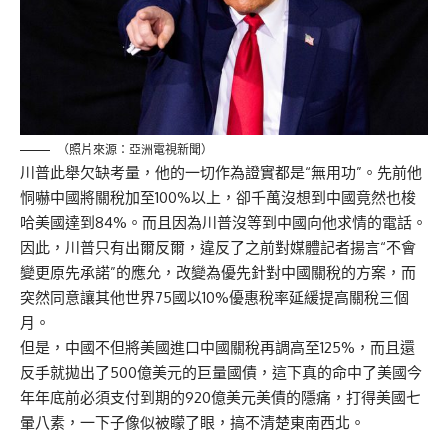
（照片來源：亞洲電視新聞）
川普此舉欠缺考量，他的一切作為證實都是“無用功”。先前他
恫嚇中國將關稅加至100%以上，卻千萬沒想到中國竟然也梭
哈美國達到84%。而且因為川普沒等到中國向他求情的電話。
因此，川普只有出爾反爾，違反了之前對媒體記者揚言“不會
變更原先承諾”的應允，改變為優先針對中國關稅的方案，而
突然同意讓其他世界75國以10%優惠稅率延緩提高關稅三個
月。
但是，中國不但將美國進口中國關稅再調高至125%，而且還
反手就拋出了500億美元的巨量國債，這下真的命中了美國今
年年底前必須支付到期的920億美元美債的隱痛，打得美國七
暈八素，一下子像似被矇了眼，搞不清楚東南西北。