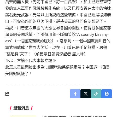
萬架的無人機（先前中國已下訂一百萬架），加上已經整軍待
發的無人軍事作戰機械智能系統，以及已經安置在太空的快速
鑽石激光武器。光是以上所說的這些裝備，中國已經是穩如泰
山，可安心悠閒的品茗下棋，靜待美軍的登門造訪即是了。
再說，川普這次無腦的大漲世界各國的關稅，使得很多國家都
派員向美國求情，而引得川普不斷嘲笑說“A country kiss my
ass”（一個國家親我的屁股）。沒想到，一個中國就讓川普的
耀武揚威成了世界大笑話。現在，川普已是手足無措，居然
“跳起舞”來了！（前民眾日報資深記者 屈文峰）
※以上言論不代表本報立場※
此篇文章最開始出處為:
加關稅拋美債還軍演？中國這一招讓
美國徹底慌了！
最新消息