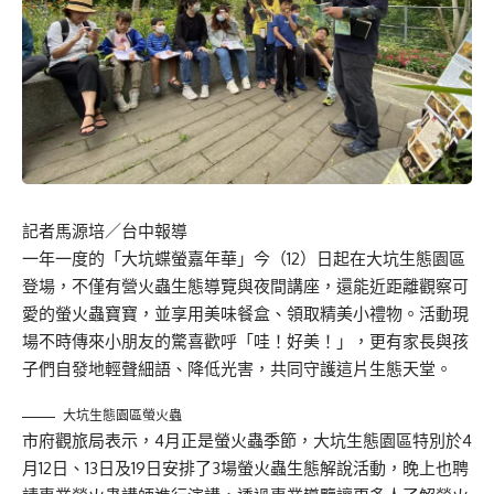
記者馬源培／台中報導
一年一度的「大坑蝶螢嘉年華」今（12）日起在大坑生態園區
登場，不僅有營火蟲生態導覽與夜間講座，還能近距離觀察可
愛的螢火蟲寶寶，並享用美味餐盒、領取精美小禮物。活動現
場不時傳來小朋友的驚喜歡呼「哇！好美！」，更有家長與孩
子們自發地輕聲細語、降低光害，共同守護這片生態天堂。
大坑生態園區螢火蟲
市府觀旅局表示，4月正是螢火蟲季節，大坑生態園區特別於4
月12日、13日及19日安排了3場螢火蟲生態解說活動，晚上也聘