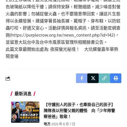
色玻璃紙以降低干擾；請保持安靜，輕聲細語，減少噪音對螢
火蟲的影響；勿捕捉螢火蟲，也不要隨意帶回家，讓這片生態
得以永續發展。建議穿著長袖長褲、戴帽子、穿布鞋，以防蚊
蟲叮咬，舒適又安心。活動詳情與報名資訊，請至活動官網查
詢(
https://purplecrow.org.tw/news_content.php?id=142
)，
並留意大玩台中及台中市風景區管理所相關臉書公告。
此篇文章最開始出處為:
夜探螢光秘境！ 大坑蝶螢嘉年華熱
鬧登場
最新消息
【守護別人的孩子，也牽掛自己的孩子】
陳隊長以刑警父親的體悟 向「少年隊警
察爸爸」致敬！
地方
2026 年 8 月 7 日