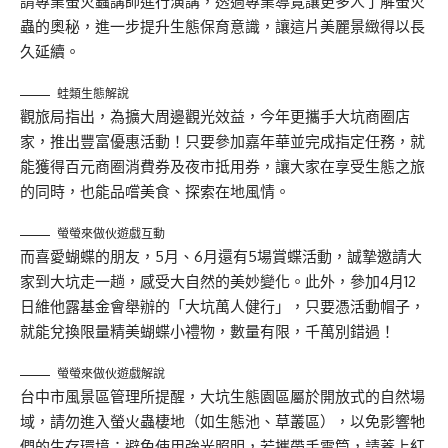
請專業螢火蟲講師進行演講，透過專業導覽讓更多人了解螢火
蟲的奧秘，進一步提升生態保育意識，讓這片美麗景緻得以長
久延續。
蛙類生態解說
觀旅局指出，為擴大周邊觀光效益，今年更攜手大坑商圈店
家，推出豐富優惠活動！只要參加嘉年華並完成指定任務，就
能獲得百元商圈消費券及夜市抵用券，讓大家在享受生態之旅
的同時，也能品嚐美食、探索在地風情。
螢螢來做伙遊戲互動
而喜愛蝴蝶的朋友，5月、6月還有5場賞蝶活動，誠摯邀請大
家到大坑走一趟，感受大自然的美妙變化。此外，參加4月12
日維他露基金會舉辦的「大坑萬人健行」，只要憑活動帽子，
就能兌換限量精美蝴蝶小禮物，數量有限，千萬別錯過！
螢螢來做伙遊戲解說
台中市風景區管理所提醒，大坑生態園區屬於開放式的自然場
域，請勿進入螢火蟲棲地（如生態池、草叢區），以免影響牠
們的生存環境；避免使用強光照明，若攜帶手電筒，請蓋上紅