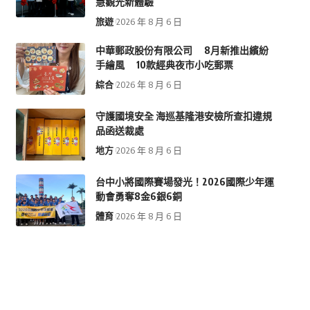
慧觀光新體驗
旅遊
2026 年 8 月 6 日
中華郵政股份有限公司 8月新推出繽紛
手繪風 10款經典夜市小吃郵票
綜合
2026 年 8 月 6 日
守護國境安全 海巡基隆港安檢所查扣違規
品函送裁處
地方
2026 年 8 月 6 日
台中小將國際賽場發光！2026國際少年運
動會勇奪8金6銀6銅
體育
2026 年 8 月 6 日