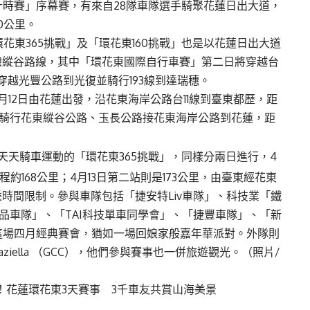
隊計時賽」序幕賽，有來自28隊車隊選手騎聚花蓮日出大道，
0公里。
環花東365挑戰」及「環花東160挑戰」也是以花蓮日出大道
9線縱谷路線，其中「環花東國際自行車賽」第二日將穿越台
濱穿越光豐公路到光復並騎行193線到達瑞穗。
12日由花蓮出發，沿花東海岸公路台11線到臺東都歷，距
發，騎行花東縱谷公路、玉長公路接花東海岸公路到花蓮，距
天天騎車運動的「環花東365挑戰」，同樣分兩日進行，4
約168公里；4月13日第二站則是173公里，由臺東經花東
乘時間限制。參與車隊包括「捷安特Liv車隊」、科技業「鐵
品車隊」、「TAI科技單車同學會」、「捷豐車隊」、「新
這場四月經典賽會，猶如一場回娘家般嘉年華派對。外隊則
Graziella （GCC），他們參與賽事也一併旅遊觀光。（照片/
！花蓮環花東3天賽事 3千車友共賞山海美景