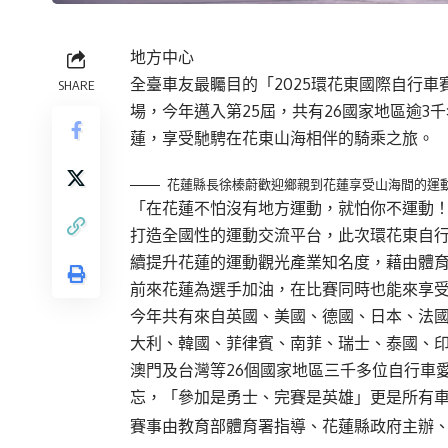
地方中心
全臺車友最矚目的「2025環花東國際自行車賽系列活
SHARE
場，今年邁入第25屆，共有26國家地區逾
蓮，享受馳騁在花東山海相伴的騎乘之旅。
花蓮縣長徐榛蔚歡迎鄉親到花蓮享受山海間的運
「在花蓮不怕沒有地方運動，就怕你不運動
打造全國性的運動交流平台，此次環花東自
續提升花蓮的運動觀光產業知名度，藉由體
前來花蓮為選手加油，在比賽同時也能來享
今年共有來自英國、美國、德國、日本、法
大利、韓國、菲律賓、南菲、瑞士、泰國、
澳門及台灣等26個國家地區三千多位自行車
忘，「參加是勇士、完賽是英雄」更是所有
賽事由教育部體育署指導、花蓮縣政府主辦