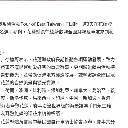
動Tour of East Taiwan」11日起一連3天在花蓮登
3千名選手參與，花蓮縣長徐榛蔚歡迎全國鄉親及車友來到花
動。
！」徐榛蔚表示，花蓮縣政府長期推動各項運動發展，致力
行賽事不僅是運動愛好者的重要賽事，更期盼能藉由活動持
育帶動觀光，並帶動促進地方經濟發展，誠摯邀請全國民眾
受花蓮的自然美景與觀光資源。
國、荷蘭、澳洲、比利時、保加利亞、加拿大、喬治亞、義
印度、斯洛伐克、馬來西亞、印尼、中國、新加坡、香港、
愛好者齊聚花蓮，賽事沿途世界級的海景讓選手們永生難
車友耳熟能詳的環花東精神標語。
、花蓮縣體育會與中華民國自行車騎士協會承辦。賽事共分