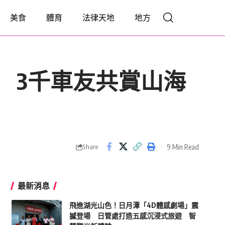
美食
體育
法律天地
地方
 3千車友共賞山海
9 Min Read
Share
最新消息
飛進湖光山色！日月潭「4D體感劇場」震
撼登場 日管處打造五感沉浸式旅遊 智