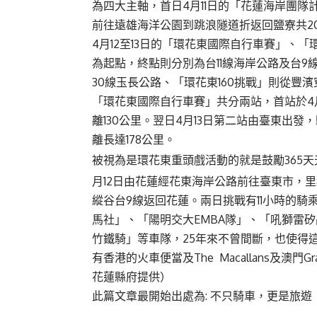
為四大主軸，
首日4月11日的「花蓮海岸團
前往遠雄海洋公園到跳浪隧道折返回鹽寮共2
4月12至13日的「環花東國際自行車賽」、「
為起點，終點則分別為台11線海岸公路及台
30線玉長公路、「環花東160挑戰」則從豐
「環花東國際自行車賽」共分兩站，首站於4月
離130公里。翌日4月13日第二站由臺東出
離長達178公里。
被視為是環花東重頭戲活動的就是鼓勵365天
月12日由花蓮經花東海岸公路前往臺東市，里程
縱谷台9線返回花蓮。兩日挑戰有11小時的騎
馬社」、「陽明交大EMBA隊」、「吼獅雷矽
竹鐵騎」等車隊，25年來不曾間斷，也使得
有香港的火車便當及The Macallans及澳門
花蓮縣府提供）
此篇文章最開始出處為:
不只騎車，更是旅遊