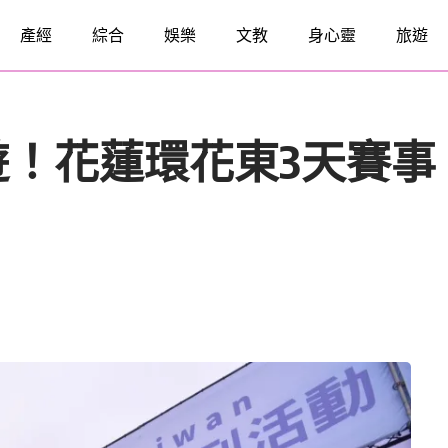
產經
綜合
娛樂
文教
身心靈
旅遊
！花蓮環花東3天賽事