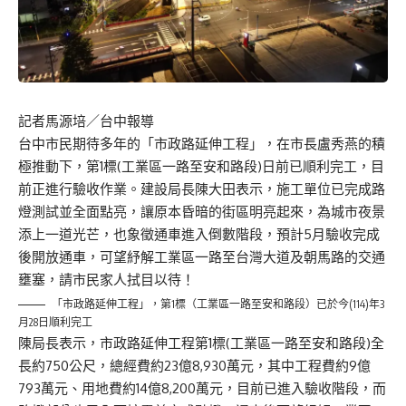
記者馬源培／台中報導
台中市民期待多年的「市政路延伸工程」，在市長盧秀燕的積
極推動下，第1標(工業區一路至安和路段)日前已順利完工，目
前正進行驗收作業。建設局長陳大田表示，施工單位已完成路
燈測試並全面點亮，讓原本昏暗的街區明亮起來，為城市夜景
添上一道光芒，也象徵通車進入倒數階段，預計5月驗收完成
後開放通車，可望紓解工業區一路至台灣大道及朝馬路的交通
壅塞，請市民家人拭目以待！
「市政路延伸工程」，第1標（工業區一路至安和路段）已於今(114)年3
月28日順利完工
陳局長表示，市政路延伸工程第1標(工業區一路至安和路段)全
長約750公尺，總經費約23億8,930萬元，其中工程費約9億
793萬元、用地費約14億8,200萬元，目前已進入驗收階段，而