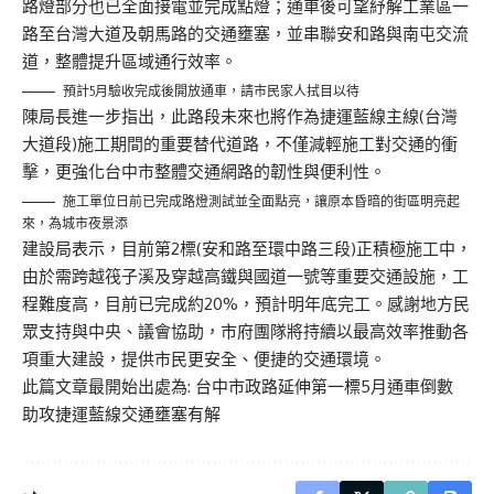
路燈部分也已全面接電並完成點燈；通車後可望紓解工業區一
路至台灣大道及朝馬路的交通壅塞，並串聯安和路與南屯交流
道，整體提升區域通行效率。
預計5月驗收完成後開放通車，請市民家人拭目以待
陳局長進一步指出，此路段未來也將作為捷運藍線主線(台灣
大道段)施工期間的重要替代道路，不僅減輕施工對交通的衝
擊，更強化台中市整體交通網路的韌性與便利性。
施工單位日前已完成路燈測試並全面點亮，讓原本昏暗的街區明亮起
來，為城市夜景添
建設局表示，目前第2標(安和路至環中路三段)正積極施工中，
由於需跨越筏子溪及穿越高鐵與國道一號等重要交通設施，工
程難度高，目前已完成約20%，預計明年底完工。感謝地方民
眾支持與中央、議會協助，市府團隊將持續以最高效率推動各
項重大建設，提供市民更安全、便捷的交通環境。
此篇文章最開始出處為:
台中市政路延伸第一標5月通車倒數
助攻捷運藍線交通壅塞有解