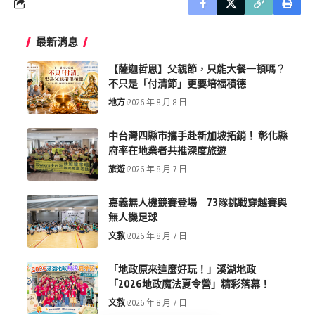
最新消息
【薩迦哲思】父親節，只能大餐一頓嗎？
不只是「付清節」更要培福積德
地方
2026 年 8 月 8 日
中台灣四縣市攜手赴新加坡拓銷！ 彰化縣
府率在地業者共推深度旅遊
旅遊
2026 年 8 月 7 日
嘉義無人機競賽登場 73隊挑戰穿越賽與
無人機足球
文教
2026 年 8 月 7 日
「地政原來這麼好玩！」溪湖地政
「2026地政魔法夏令營」精彩落幕！
文教
2026 年 8 月 7 日