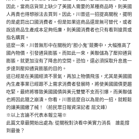
因此，當商店貨架上缺少了美國人需要的某種商品時，則美國
人再貴也得想辦法去買到。因此，川普這一招提高關稅，擺明
的是處罰出口國消費者。但是如果這商品還是無可替代，或者
說這商品生產成本足夠低廉，則美國消費者也只有看到搶買或
指名購買。
這麼一來，川普無形中在關稅的“胆小鬼”競賽中，大幅推高了
國內物價，引發通貨膨脹。而如此一來，美聯儲為了壓抑通貨
膨脹，就更加沒有了降息的空間。恐怕，還必須採取升息進一
步達到壓抑通貨膨脹的目的。
這已經是在美國經濟不景氣，再加上物價飛漲，尤其是美國國
內生產事業已經跟不上需求消費者發展時，將使美國國債更趨
吃緊，最終將導致美國國債與美元雙雙不支而引爆，而美聯儲
也將因此隨之崩潰。你看，川普這麼自以為是的一招，就輕鬆
的讓美國繳了械！（前民眾日報資深記者 屈文峰）
※以上言論不代表本報立場※
此篇文章最開始出處為:
從關稅對決看中美實力消長 誰能撐
到最後？