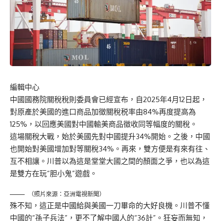
編輯中心
中國國務院關稅稅則委員會已經宣布，自2025年4月12日起，
對原產於美國的進口商品加徵關稅税率由84%再度提高為
125%，以回應美國對中國輸美商品徵收同等幅度的關稅。
這場關稅大戰，始於美國先對中國提升34%開始。之後，中國
也開始對美國增加對等關稅34%。再來，雙方便是有來有往、
互不相讓。川普以為這是堂堂大國之間的顏面之爭，也以為這
是雙方在玩“胆小鬼”遊戲。
（照片來源：亞洲電視新聞）
殊不知，這正是中國給與美國一刀畢命的大好良機。川普不懂
中國的“孫子兵法”，更不了解中國人的“36計”。狂妄而無知，