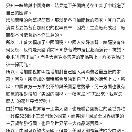
只知一味地與中國拼命。結果這下美國終將在川普手中斷送了
自己的國運。
增加關稅的內幕很簡單。那就是各自加關稅的國家，其自己的
消費者要為各自加關稅的稅率買單。因為，生產廠商或出口廠
商都不可能會虧本作生意的。
所以，川普大幅加了中國關稅，中國人安靜無聲，絲毫沒有任
何反應。反倒是美國瞬間1600多個城市居民起而遊行、抗議，
要求“川普下臺”。而各大百貨零售店的商品架上，許多貨品已
被一掃而光。
所以，增加關稅擺明是增加對自己國人與消費者最直接的處
罰。因為，所增加的關稅都會反映到自己人民的荷包上去。所
以，中國官方一方面說不想與美國惡意競爭，另一方面也很有
底氣的相對增加了美國的關稅。一幅就是“你怎麼來，我就怎
麼去”的毫無畏懼架勢！
由於中國是全世界第一工業大國，也是聯合國認定的全世界唯
一具備525個小工業門類的國家，而美國則因是全世界認定的
主要貨幣發行國，也是全世界第一大商品消費國。
所以，中國可以缺少美國。但是，美國人卻是無法缺少中國。