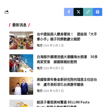
最新消息
台中建設超人變身暖爸！ 建設局「大手
牽小手」親子同樂歡慶父親節
地方
2026 年 8 月 9 日
白海豚外圍環流遇大潮釀海水倒灌 30多
商家受害 謝國樑親赴慰問
地方
2026 年 8 月 9 日
美國智庫布魯金斯研究院何瑞恩主任訪台
中 盧市長盼深化台美夥伴關係
地方
2026 年 8 月 9 日
給孩子暑假美味驚喜 BELLINI Pasta