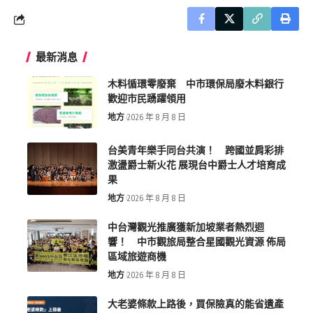
最新消息
木料循環零廢棄 中市環保局廢木料銀行
歡迎市民踴躍領用
地方
2026 年 8 月 8 日
台美青年樂手同台共演！ 跨國並肩彩排
激盪爵士新火花 展現台中爵士人才培育成
果
地方
2026 年 8 月 8 日
中台灣觀光推廣獲新加坡業者熱烈迴
響！ 中市觀旅局整合星國觀光資源 佈局
區域旅遊商機
地方
2026 年 8 月 8 日
大老婆條款上路後，買保險真的能省遺產