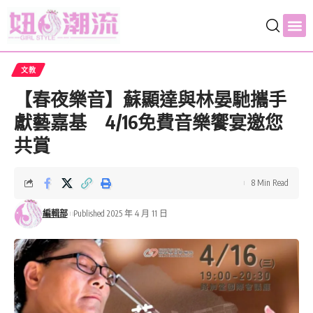
文教
【春夜樂音】蘇顯達與林晏馳攜手
獻藝嘉基 4/16免費音樂饗宴邀您
共賞
8 Min Read
編輯部
Published 2025 年 4 月 11 日