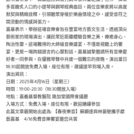
多首膾炙人口的小提琴與鋼琴經典曲目。兩位音樂家將以高度
默契與精緻詮釋，引領聽眾穿梭於樂曲情境之中，感受音符之
間流動的情感與張力。
嘉基表示，舉辦這場音樂會旨在豐富地方藝文生活，透過頂尖
藝術家的現場演出，讓民眾近距離體驗音樂之美，療癒身心、
陶冶性靈。這場難得的大師級音樂盛宴，不僅是視聽上的饗
宴，更是一場跨越語言的心靈對話。嘉基誠摯邀請所有音樂愛
好者一同參與，在優雅琴聲中共度一個難忘的夜晚。演出當日
18:30起開放免費入場，座位有限，建議提早到場入席。
演出資訊：
日期：2025年4月16日（星期三）
時間：19:00-20:30（18:30開放入場）
地點：嘉義基督教醫院 路加堂國際會議廳
入場方式：免費入場，座位有限，歡迎踴躍參加
此篇文章最開始出處為:
【春夜樂音】蘇顯達與林晏馳攜手獻
藝嘉基 4/16免費音樂饗宴邀您共賞