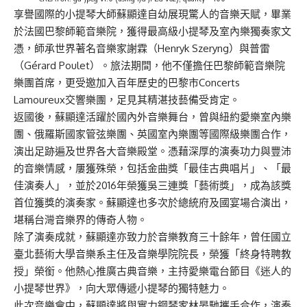
享譽國際的小提琴大師蘇顯達自幼展現驚人的音樂天賦，畢業
於法國巴黎師範音樂院，獲得最高級小提琴及室內樂獨奏家文
憑，師承世界著名音樂家謝霖（Henryk Szeryng）與普雷
（Gérard Poulet）。旅法期間，他不僅擔任巴黎師範音樂院
樂團首席，更受邀加入百年歷史的巴黎市Concerts
Lamoureux交響樂團，足見其精湛技藝備受肯定。
返國後，蘇顯達活躍於國內外音樂舞台，曾與紐約愛樂室內樂
團、俄羅斯國家管弦樂團、英國室內樂團等國際級樂團合作，
演出足跡遍及世界各大音樂殿堂。憑藉深厚的演奏功力與豐沛
的音樂情感，屢獲殊榮，包括金曲獎「最佳古典唱片」、「最
佳演奏人」，並於2016年榮獲吳三連獎「藝術獎」，成為該獎
首位獲獎的演奏家。蘇顯達也多次於總統府及國宴場合演出，
堪稱台灣音樂界的傳奇人物。
除了演奏成就，蘇顯達亦致力於音樂教育三十餘年，曾任國立
臺北藝術大學音樂系主任及音樂學院院長，榮獲「終身特聘教
授」榮銜。他熱心推廣古典音樂，主持愛樂電台節目《迷人的
小提琴世界》，向大眾傳遞小提琴的獨特魅力。
此次音樂會中，蘇顯達將與實力鋼琴家林晏馳攜手合作，演奏