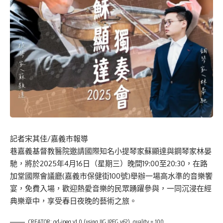
記者宋其佳/嘉義市報導
巷嘉義基督教醫院邀請國際知名小提琴家蘇顯達與鋼琴家林晏
馳，將於2025年4月16日（星期三）晚間19:00至20:30，在路
加堂國際會議廳(嘉義市保健街100號)舉辦一場高水準的音樂饗
宴，免費入場，歡迎熱愛音樂的民眾踴躍參與，一同沉浸在經
典樂章中，享受春日夜晚的藝術之旅。
CREATOR: gd-jpeg v1.0 (using IJG JPEG v62), quality = 100