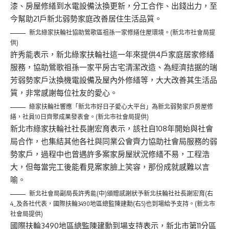
漆、房屋修繕到水電設備汰換更新，分工合作、出錢出力，至
今幫助21戶新北弱勢家庭改善居住生活品質。
新北綠家扶輪社協助鶯歌區祖孫一家修繕住屋環境。(新北市社會局提
供)
許秀能表示，新北綠家扶輪社這一年來提供4戶家庭居家修繕
服務，協助鶯歌祖孫一家平房古宅清潔改造、為經濟拮据的瑞
芳弱勢家戶汰換機電設備及屋內外修繕等，大大改善其生活品
質，非常感謝每位社友的愛心。
綠家扶輪社響應「新北市好日子愛心大平台」為新北弱勢家戶房屋修
繕，社員10日齊聚成果發表會。(新北市社會局提供)
新北市綠家扶輪社社長謝宏育表示，該社自108年開始與社會
局合作，也集結其他各社與同業公會齊力協助社會局服務的弱
勢家戶，過程中也曾遇許多案家房屋狀況修繕不易，工程浩
大，但每當完工後能看見案家臉上笑容，那份成就感難以言
喻。
新北社會局副局長許秀能(中)頒贈感謝狀予新北扶輪社社長謝宏育(右
4_及各社代表，國際扶輪3490地區總監陳建勳(右5)也到場給予支持。(新北市
社會局提供)
國際扶輪3490地區總監陳建勳到場支持表示，新北市第11分區