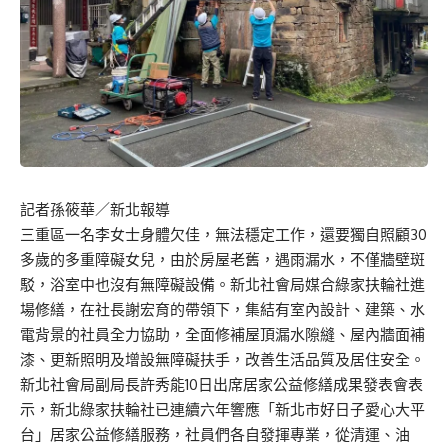
記者孫筱華／新北報導
三重區一名李女士身體欠佳，無法穩定工作，還要獨自照顧30
多歲的多重障礙女兒，由於房屋老舊，遇雨漏水，不僅牆壁斑
駁，浴室中也沒有無障礙設備。新北社會局媒合綠家扶輪社進
場修繕，在社長謝宏育的帶領下，集結有室內設計、建築、水
電背景的社員全力協助，全面修補屋頂漏水隙縫、屋內牆面補
漆、更新照明及增設無障礙扶手，改善生活品質及居住安全。
新北社會局副局長許秀能10日出席居家公益修繕成果發表會表
示，新北綠家扶輪社已連續六年響應「新北市好日子愛心大平
台」居家公益修繕服務，社員們各自發揮專業，從清運、油