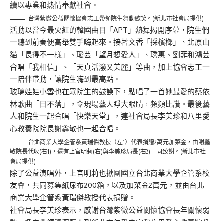
續以專業和熱情奉獻社會。
台灣紫微公益關懷協會志工帶領院生舞動歡笑。(新北市社會局提供)
活動以當今最火紅的韓國曲目「APT」熱舞揭開序幕，院生們
一聽到前奏便高舉雙手嗨起來。接著文香「採檳榔」、北原山
貓「長得不一樣」、璦芸「望月想愛人」、琇惠、劉菲和鴻芸
合唱「我相信」、「天真活潑又美麗」等曲，加上協會志工一
一陪伴帶動，讓院生嗨到最高點。
玻璃娃娃小雪也在眾院生的鼓譟下，點唱了一首她最愛的蔡依
林歌曲「日不落」，令現場藝人睜大眼睛，頻頻比讚。最後藝
人和院生一起合唱「快樂天堂」，連社會局長李美珍和八里愛
心教養院院長謝鑫敏也一起合唱。
台北商業大學企管系黃瑞傑教授（左1）代表捐贈2萬元加菜金，由謝鑫
敏院長代收(右1)，還有上官明莉(右)與李美珍局長(右2)一同致謝。(新北市社
會局提供)
除了公益演唱外，上官明莉也揪團國立台北商業大學企管系校
友會，共同募集紙尿布200箱，以及加菜金2萬元，並由台北
商業大學企管系黃瑞傑教授代表捐贈。
社會局長李美珍表示，感謝台灣紫微公益關懷協會長年關懷弱