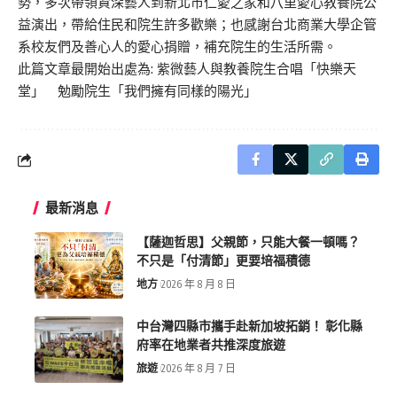
勢，多次帶領資深藝人到新北市仁愛之家和八里愛心教養院公
益演出，帶給住民和院生許多歡樂；也感謝台北商業大學企管
系校友們及善心人的愛心捐贈，補充院生的生活所需。
此篇文章最開始出處為:
紫微藝人與教養院生合唱「快樂天
堂」 勉勵院生「我們擁有同樣的陽光」
最新消息
【薩迦哲思】父親節，只能大餐一頓嗎？
不只是「付清節」更要培福積德
地方
2026 年 8 月 8 日
中台灣四縣市攜手赴新加坡拓銷！ 彰化縣
府率在地業者共推深度旅遊
旅遊
2026 年 8 月 7 日