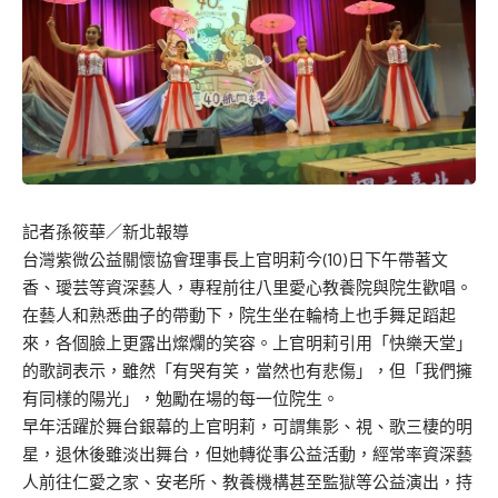
記者孫筱華／新北報導
台灣紫微公益關懷協會理事長上官明莉今(10)日下午帶著文
香、璦芸等資深藝人，專程前往八里愛心教養院與院生歡唱。
在藝人和熟悉曲子的帶動下，院生坐在輪椅上也手舞足蹈起
來，各個臉上更露出燦爛的笑容。上官明莉引用「快樂天堂」
的歌詞表示，雖然「有哭有笑，當然也有悲傷」，但「我們擁
有同樣的陽光」，勉勵在場的每一位院生。
早年活躍於舞台銀幕的上官明莉，可謂集影、視、歌三棲的明
星，退休後雖淡出舞台，但她轉從事公益活動，經常率資深藝
人前往仁愛之家、安老所、教養機構甚至監獄等公益演出，持