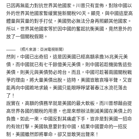
已因再無能力對抗世界其他國家。川普只有宣佈，對除中國以
外的世界其他國家暫緩實施新關稅90天。顯見，與中國這麼高
體量與質量的對手打仗，美國勢必無法分身再照顧其他國家。
所以，世界其他國家等於因中國的奮起抗衡美國，竟然意外的
放了一個關稅假期。
（照片來源：亞洲電視新聞）
然則，中國已出奇招，這是因美國已經高額承擔36兆美元美
債，而中國就已有七千餘億美元美債，則中國若趁機拋售這些
美債，則美元與美債勢必垮台。而且，中國可趁著兩國關稅戰
爭的理由，將大量美債出脫。這時，美國豈敢哀嚎半聲，又豈
能再向中國跪地求饒。美國只能眼睜睜望著春江水流花落去
了！
說實在，高額的債務早就是美國的最大軟板，而川普想藉由提
高世界各國的關稅的用意，也是來想辦法刪減美國在美債上的
負擔。如此一來，中國反對其痛處下手，豈非是對美國一招命
的有效打擊。美國執意要針對中國，結果中國要命的一招反
制，美國雖然即將畢命，卻又豈敢哭出聲來！