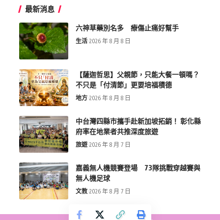
最新消息
六神草藥別名多 療傷止痛好幫手
生活
2026 年 8 月 8 日
【薩迦哲思】父親節，只能大餐一頓嗎？
不只是「付清節」更要培福積德
地方
2026 年 8 月 8 日
中台灣四縣市攜手赴新加坡拓銷！ 彰化縣
府率在地業者共推深度旅遊
旅遊
2026 年 8 月 7 日
嘉義無人機競賽登場 73隊挑戰穿越賽與
無人機足球
文教
2026 年 8 月 7 日