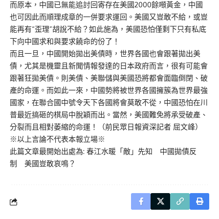
而原本，中國已無能追討回寄存在美國2000餘噸黃金，中國
也可因此而順理成章的一併要求運回。美國又豈敢不給，或豈
能再有“歪理”胡說不給？如此施為，美國恐怕僅剩下只有私底
下向中國求和與要求饒命的份了！
而且一旦，中國開始拋出美債時，世界各國也會跟著拋出美
債，尤其是機靈且新聞情報發達的日本政府而言，很有可能會
跟著狂拋美債。則美債、美聯儲與美國恐將都會面臨倒閉、破
產的命運。而如此一來，中國勢將被世界各國擁簇為世界最強
國家，在聯合國中號令天下各國將會莫敢不從，中國恐怕在川
普最近搞砸的棋局中脫穎而出。當然，美國難免將承受破產、
分裂而且相對萎縮的命運！（前民眾日報資深記者 屈文峰）
※以上言論不代表本報立場※
此篇文章最開始出處為:
春江水暖「敵」先知 中國拋債反
制 美國豈敢哀鳴？