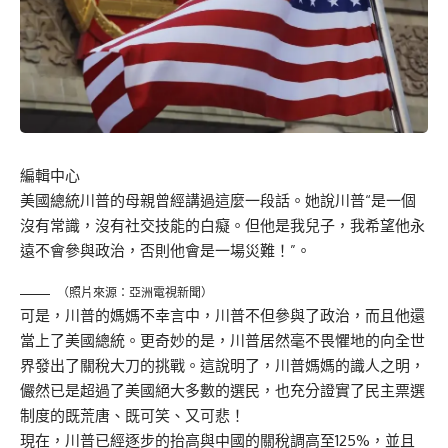
編輯中心
美國總統川普的母親曾經講過這麼一段話。她說川普“是一個
沒有常識，沒有社交技能的白癡。但他是我兒子，我希望他永
遠不會參與政治，否則他會是一場災難！”。
（照片來源：亞洲電視新聞）
可是，川普的媽媽不幸言中，川普不但參與了政治，而且他還
當上了美國總統。更奇妙的是，川普居然毫不畏懼地的向全世
界發出了關稅大刀的挑戰。這說明了，川普媽媽的識人之明，
儼然已是超過了美國絕大多數的選民，也充分證實了民主票選
制度的既荒唐、既可笑、又可悲！
現在，川普已經逐步的抬高與中國的關稅調高至125%，並且