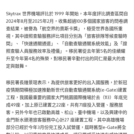
Skytrax 世界機場評比於 1999 年開始，本年度評比調查區間自
2024年8月至2025年2月，收集超過100多個國家旅客的問卷調
查結果，被譽為「航空界的奧斯卡獎」，極受世界各國所重
視，其中證照查驗服務評比項目分別為「旅客排隊等候查驗時
間」、「快速通關通道」、「自動查驗通關系統效能」及「證
照查驗人員服務效率及禮儀」。移民署從去年第5名的佳績耀
升至今年第4名的殊榮，對移民署辛勤付出的同仁是最大的肯
定與鼓舞。
移民署長鐘景琨表示，為提供旅客更好的出入國服務，於新冠
疫情期間積極加速推動新世代自動查驗通關系統(e-Gate)建置
工程，我國最重要的國家大門桃園國際機場於去（113）年底完
成49座，加上原已建置之22座，共有71座投入營運、服務旅
客。另外今年也已啟動高雄、松山、臺中機場，以及興建中的
金門新水頭港旅客服務中心計27 座建置工程，其中高雄機場
部分已經於今年3月份完工投入試營運，屆時舊型e-Gate將全