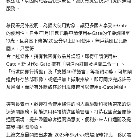
數汰除，以因應旅客量快速成長，讓民眾感受快速有感的通關
服務。
移民署另外說明，為擴大使用對象，讓更多國人享受e-Gate
的便利性，自今年1月1日起已將申請使用e-Gate的年齡調降至
10歲，且身高下修為120公分以上即可使用，無戶籍國民比照
國人，只要符
合上述條件，持有我國有效晶片護照，即得申請使用e-
Gate。新世代e-Gate 擁有「閘道內註冊及通關二合一」、
「行進間即行辨識」及「支援40種語言」等新穎功能，可於閘
道內錄存臉部影像，或選擇加上擷取指紋，即可同步完成註冊
及通關。而所有外籍旅客於出境時皆可以使用e-Gate通關。
鐘署長表示，歡迎符合使用條件的國人體驗新科技所帶來的快
速通關服務，期能運用科技精進國境管理，打造我國安全便捷
通關環境，提升整體旅客通關滿意度、便利外來人口通關及提
高我國國際形象。
此篇文章最開始出處為:
2025年Skytrax機場服務評比 移民署