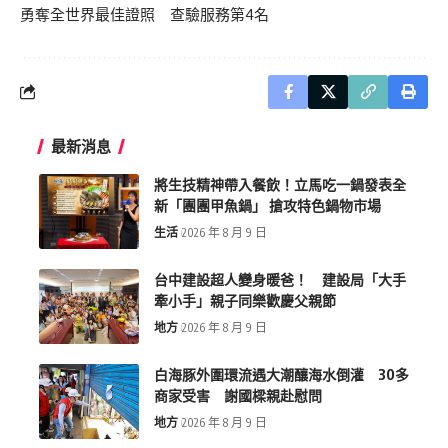
勇奪全世界最佳證照 查驗服務第4名
最新消息
將生技精神帶入餐飲！立馬吃一鍋發表全
新「團團甲魚鍋」 搶攻特色鍋物市場
生活
2026 年 8 月 9 日
台中建設超人變身暖爸！ 建設局「大手
牽小手」親子同樂歡慶父親節
地方
2026 年 8 月 9 日
白海豚外圍環流遇大潮釀海水倒灌 30多
商家受害 謝國樑親赴慰問
地方
2026 年 8 月 9 日