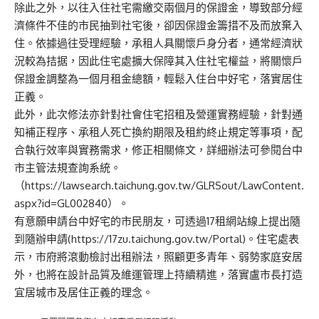
除此之外，以往入住社宅需繳交兩個月的保證金，導致部分經
濟條件不佳的市民抽到社宅後，卻因保證金籌措不及而放棄入
住。依據過往受理經驗，承租人具關懷戶身分者，通常經濟狀
況較為拮据，因此住宅處擴大保障其入住社宅權益，將關懷戶
保證金調整為一個月租金總額，輕鬆入住台中好宅，落實居住
正義。
此外，此次修法亦針對社會住宅招租及營運實務經驗，針對通
知補正程序、承租人死亡換約期限及租約終止規定等事項，配
合執行效率與實務需求，修正相關條文，詳細辦法可參閱台中
市主管法規查詢系統。
（
https://lawsearch.taichung.gov.tw/GLRSout/LawContent.
aspx?id=GL002840
）。
有意願申請台中好宅的市民朋友，可透過17租網站線上提出隨
到隨辦申請(
https://17zu.taichung.gov.tw/Portal
)。住宅處表
示，市府將滾動檢討出租辦法，照顧更多青年、弱勢家庭安居
外，也將在設計品質及維運管理上持續精進，落實盧市長打造
宜居城市及居住正義的理念。