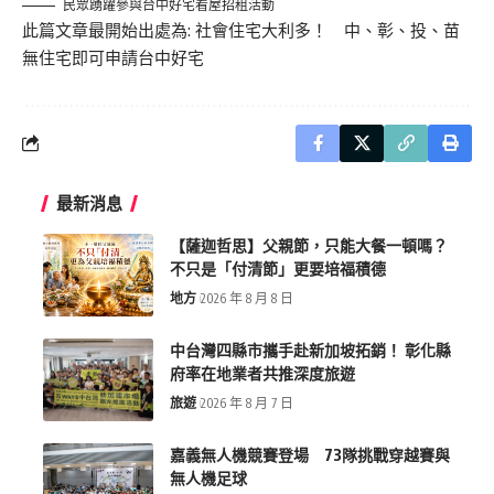
民眾踴躍參與台中好宅看屋招租活動
此篇文章最開始出處為:
社會住宅大利多！ 中、彰、投、苗
無住宅即可申請台中好宅
最新消息
【薩迦哲思】父親節，只能大餐一頓嗎？
不只是「付清節」更要培福積德
地方
2026 年 8 月 8 日
中台灣四縣市攜手赴新加坡拓銷！ 彰化縣
府率在地業者共推深度旅遊
旅遊
2026 年 8 月 7 日
嘉義無人機競賽登場 73隊挑戰穿越賽與
無人機足球