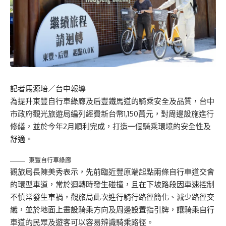
記者馬源培／台中報導
為提升東豐自行車綠廊及后豐鐵馬道的騎乘安全及品質，台中
市政府觀光旅遊局編列經費新台幣1,150萬元，對周邊設施進行
修繕，並於今年2月順利完成，打造一個騎乘環境的安全性及
舒適。
東豐自行車綠廊
觀旅局長陳美秀表示，先前臨近豐原端起點兩條自行車道交會
的環型車道，常於迴轉時發生碰撞，且在下坡路段因車速控制
不慎常發生車禍，觀旅局此次進行騎行路徑簡化、減少路徑交
織，並於地面上畫設騎乘方向及周邊設置指引牌，讓騎乘自行
車道的民眾及遊客可以容易辨識騎乘路徑。