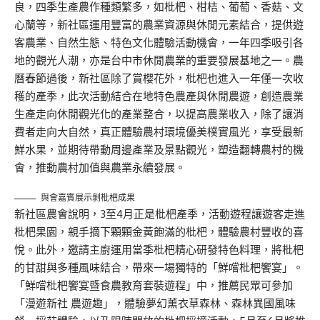
良，四季生產農作種類繁多，如枇杷、柑桔、葡萄、香菇、文
心蘭等，新社區運用豐富的農業資源與休閒元素結合，提供遊
客農業、自然生態、特色文化體驗活動機會，一年四季吸引各
地的觀光人潮，亦是台中市休閒農業的重要發展基地之一。農
曆春節過後，新社區除了賞櫻花外，枇杷也進入一年僅一次收
穫的產季，此次活動結合在地特色農產與休閒農遊，創造農業
生產走向休閒觀光化的產業整合，以提高農業收入，除了讓消
費者走向大自然，真正體驗農村環境優美樸實風光，享受最新
鮮水果，並期待帶動周邊產業及景點觀光，塑造翻轉農村的機
會，推動農村加值與農業永續發展。
與會嘉賓展示剝枇杷成果
新社區農會說明，3至4月正是枇杷產季，活動遊程讓遊客走進
枇杷果園，親手摘下顆顆金黃飽滿的枇杷，體驗農村豐收的喜
悅。此外，邀請主廚運用當季枇杷精心研發特色料理，將枇杷
的甘甜與多種風味結合，帶來一場獨特的「鮮嚐枇杷饗宴」。
「鮮嚐枇杷饗宴暨食農教育套裝遊程」中，推薦民眾可參加
「漫遊新社 農遊趣」，體驗夢幻薰衣草森林、森林異國風味