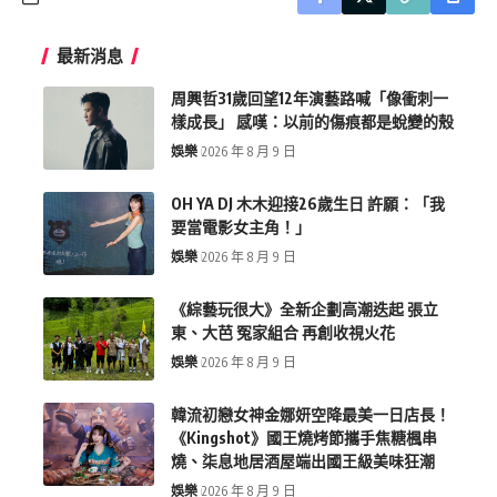
最新消息
周興哲31歲回望12年演藝路喊「像衝刺一
樣成長」 感嘆：以前的傷痕都是蛻變的殼
娛樂
2026 年 8 月 9 日
OH YA DJ 木木迎接26歲生日 許願：「我
要當電影女主角！」
娛樂
2026 年 8 月 9 日
《綜藝玩很大》全新企劃高潮迭起 張立
東、大芭 冤家組合 再創收視火花
娛樂
2026 年 8 月 9 日
韓流初戀女神金娜妍空降最美一日店長！
《Kingshot》國王燒烤節攜手焦糖楓串
燒、柒息地居酒屋端出國王級美味狂潮
娛樂
2026 年 8 月 9 日