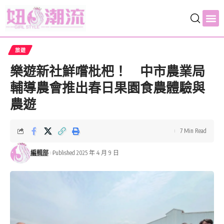
旅遊
樂遊新社鮮嚐枇杷！ 中市農業局
輔導農會推出春日果園食農體驗與
農遊
7 Min Read
編輯部
Published 2025 年 4 月 9 日