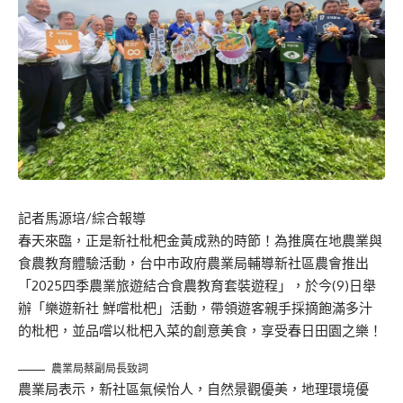
記者馬源培/綜合報導
春天來臨，正是新社枇杷金黃成熟的時節！為推廣在地農業與
食農教育體驗活動，台中市政府農業局輔導新社區農會推出
「2025四季農業旅遊結合食農教育套裝遊程」，於今(9)日舉
辦「樂遊新社 鮮嚐枇杷」活動，帶領遊客親手採摘飽滿多汁
的枇杷，並品嚐以枇杷入菜的創意美食，享受春日田園之樂！
農業局蔡副局長致詞
農業局表示，新社區氣候怡人，自然景觀優美，地理環境優