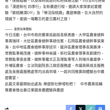
餐、採菇體驗，以及限時開放的枇杷採摘活動，5月至6月將推
出「漫遊新社 四季行」全新農遊行程，邀請大家探索初夏體
驗「脆桃醃漬DIY」及「樂活採桃趣」農遊樂趣，在大自然的
環繞下，度過一場難忘的夏日農村之旅！
嘉賓採果體驗
今日活動，台中市政府農業局副局長蔡勇勝、大甲區農會總幹
事黃瑞祥、大肚區農會總幹事趙信賓、石岡區農會總幹事張東
海、台中地區農會總幹事廖述宗、龍井區農會理事長黃勝津、
常務監事楊茂連、總幹事林裕議、新社區農會理事長劉建灼、
常務監事張金寶、總幹事羅文正及理監事等人到場共襄盛舉，
外埔區農會、立法院副院長江啟臣服務處、市議員蔡成圭服務
處及吳振嘉服務處等均派員到場，一起共同推廣與體驗台中農
遊饗宴。
此篇文章最開始出處為:
樂遊新社鮮嚐枇杷！ 中市農業局輔
導農會推出春日果園食農體驗與農遊