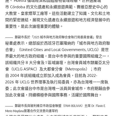
施、 Huelva 循環經濟和固體廢物管理經驗、世界遺產城
市 Córdoba 的文化遺產和永續旅遊典範、賽維亞歷史中心的
大教堂、皇家煙草工廠等。這些活動建立了知識、文化和土地
間的緊密連結，展現文化遺產在永續旅遊和地方經濟發展中的
重要性，是此次論壇重要的體驗。
鄭副市長於「2025 城市與地方政府聯合會執行局委員會議」發言
秘書處表示，總部設於西班牙巴塞隆納的「城市與地方政府聯
合會」（United Cities and Local Governments, UCLG）是世
界最大的地方政府組織，是台中市參與的重要國際組織之一，
該組織共分 8 大分會及 1 區域論壇，台灣會員城市隸屬亞太分
會（UCLG ASPAC）及大都會分會（Metropolis）；市府
自 2004 年該組織成立即加入成為會員，目前為 2022-
2026 年 UCLG 世界理事及執行局委員，亦為台灣唯一一席執
委；此次會議台中市是台灣唯一派員與會城市，市府期藉由參
加此次會議，持續積極參與國際事務，活躍於國際舞台。
鄭副市長與玻利維亞市政協會聯盟（FAM-BOLIVIA）主席 Dr. Flavio E.
Merio Maydana簽署合作交流意向書草約