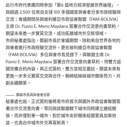
此行市府代表團同時參加「第6 屆地方經濟發展世界論壇」，
與超過 2,500 位來自全球 100 多個國家與會者分享市政經驗與
交流；會議期間另與玻利維亞市政協會聯盟（FAM-BOLIVIA）
主席 Dr. Flavio E. Merio Maydana 簽署合作交流意向書草約，
期望未來進一步實質交流，成功拓展城市外交新領域。
市府秘書處指出，鄭副市長於會議期間，除和來自世界各地的
與會者進行市政經驗交流外，更在玻利維亞市政協會聯盟
（FAM-BOLIVIA）多位與會市長見證下，與聯盟主席 Dr.
Flavio E. Merio Maydana 簽署合作交流意向書草約，待雙方返
國完備合約內容，再正式簽約，雙方並相互邀訪，期望未來有
更進一步多元實質交流與合作，朝締結姊妹城市關係努力，共
創永續願景。
鄭副市長與與會者合影
秘書處也說，正式簽約後將是市府首次與國外市政協會聯盟簽
署合作交流意向書，等同與該聯盟轄下城市同時建立連結關
係，而非僅對單一城市，對於城市友好關係結盟更具加乘效
益，也為台中城市外交再寫新頁！