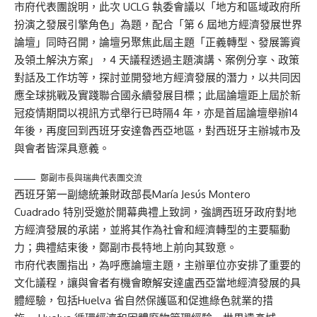
市府代表團說明，此次 UCLG 執委會議以「地方和區域政府所
扮演之發展引擎角色」為題，配合「第 6 屆地方經濟發展世界
論壇」同時召開，論壇另聚焦此屆主題「正義轉型、發展籌資
及領土解決方案」，4 天議程透過主題演講、案例分享、政策
對話及工作坊等，探討並開發地方經濟發展的潛力，以共同因
應全球挑戰及實踐聯合國永續發展目標；此屆論壇距上屆於新
冠疫情期間以視訊方式舉行已時隔4 年，亦是首屆論壇舉辦14
年後，再度回到西班牙安達魯西亞地區，對西班牙主辦城市及
與會者皆深具意義。
鄭副市長與瑞典代表團交流
西班牙第一副總統兼財政部長María Jesús Montero
Cuadrado 特別受邀於開幕典禮上致詞，強調西班牙政府對地
方經濟發展的承諾，並將其作為社會和經濟轉型的主要驅動
力；典禮結束後，鄭副市長特地上前向其致意。
市府代表團指出，為呼應論壇主題，主辦單位亦安排了重要的
文化議程，讓與會者有機會瞭解安達盧西亞當地經濟發展的具
體經驗，包括Huelva 省自然保護區和促進綠色就業的措