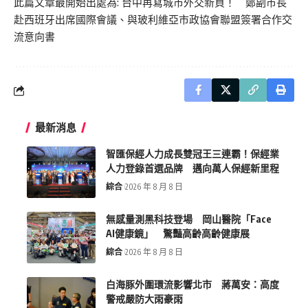
此篇文章最開始出處為:
台中再寫城市外交新頁！ 鄭副市長
赴西班牙出席國際會議、與玻利維亞市政協會聯盟簽署合作交
流意向書
最新消息
智匯保經人力成長雙冠王三連霸！保經業
人力登錄首選品牌 邁向萬人保經新里程
綜合
2026 年 8 月 8 日
無感量測黑科技登場 岡山醫院「Face
AI健康鏡」 驚豔高齡高齡健康展
綜合
2026 年 8 月 8 日
白海豚外圍環流影響北市 蔣萬安：高度
警戒嚴防大雨豪雨