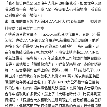
「我不相信這些是因為沒有人能夠證明給我看，如果你今天跟
我說做壞事會下地獄，我也是不會硬要去挑戰做壞事，看看自
己到底會不會下地獄。」
來自加州的電音製作人兼DJ DAPUN(大胖)發新單曲 照片資
料提供：胖曲製作工作室
而這首融合復古電子、Talkbox及結合現代電音元素的〈不懂
製杖〉也被DAPUN視為是年底專輯新曲風的重要開端，他透
露接下來不僅將以”Be Real”為主題陸續發行一系列單曲，更
在年底集結成整張專輯概念發行，事實上這也將是DAPUN歌
手生涯最後一張專輯，2021年放棄原本工作毅然而然返台圓歌
唱夢，讓他坦言「積蓄快燒光」，返台闖樂壇四年多的他透露
每一年在音樂製作宣傳上的花費近200萬，「前後就花了800
萬出片，然而我四年的總收入其實才100萬，所以也該回美國
賺錢開始存養老基金啦！」不過DAPUN完全不後悔自己當初
做的決定，這四年闖樂壇儘管跌跌撞撞，也從與許多音樂的的
合作中吸取到許多養分，還上了《大嘻哈時代2》 比賽得到寶
貴經驗，「從迎合大家喜歡的主題到現在每首歌都講出自己餒
新想法，儘管不那麼流行但是自己很喜歡的音樂，我覺得很開