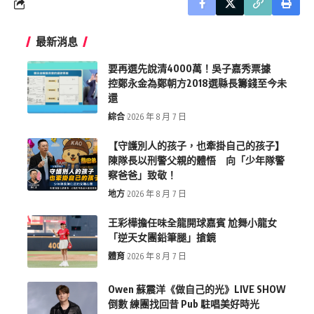
最新消息
要再選先說清4000萬！吳子嘉秀票據
控鄭永金為鄭朝方2018選縣長籌錢至今未
還
綜合
2026 年 8 月 7 日
【守護別人的孩子，也牽掛自己的孩子】
陳隊長以刑警父親的體悟 向「少年隊警
察爸爸」致敬！
地方
2026 年 8 月 7 日
王彩樺擔任味全龍開球嘉賓 尬舞小龍女
「逆天女團鉛筆腿」搶鏡
體育
2026 年 8 月 7 日
Owen 蘇震洋《做自己的光》LIVE SHOW
倒數 練團找回昔 Pub 駐唱美好時光