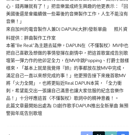
心．錢再賺就有了！」把音樂當成終生興趣的他更表示：「回
美國後還是會繼續做一些幕後的音樂製作工作，人生不能沒有
音樂！」
來自加州的電音製作人兼DJ DAPUN(大胖)發新單曲 照片資
料提供：胖曲製作工作室
本著”Be Real”為主題去延伸，DAPUN在〈不懂製杖〉MV中也
把自己喜歡及想做的事情發揮在劇情中，把這首歌當成告別歌
壇第一彈力作的他卯足全力，在MV中跳Popping、打爵士鼓樣
樣來，「基本上就是我覺得『帥』的事都放在放MV中完成，
滿足自己一直以來想完成的事！」他更預告接下來幾首歌MV
將「火力全開」，也將更貼近Real DAPUN本質，「全力衝
刺，希望能交出一張讓自己滿意也讓大家信服的紀念音樂作
品！」十分呼應這首〈不懂製杖〉歌詞中的精神意義！。
此篇文章最開始出處為:
DJ創作歌手DAPUN推出全新單曲 無預
警拋年底告別歌壇