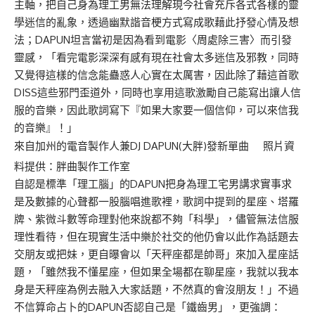
主軸，把自己身為理工男無法理解現今社會充斥各式各樣的靈
學迷信的亂象，透過幽默諧音梗方式寫成歌藉此抒發心情及想
法；DAPUN坦言當初是因為看到電影〈周處除三害〉而引發
靈感，「看完電影深深有感有現在社會太多迷信及邪教，同時
又覺得這樣的信念能蠱惑人心實在太厲害，因此除了藉這首歌
DISS這些邪門歪道外，同時也享用這歌激勵自己能寫出讓人信
服的音樂，因此歌詞寫下『如果大家要一個信仰，可以來信我
的音樂』！」
來自加州的電音製作人兼DJ DAPUN(大胖)發新單曲 照片資
料提供：胖曲製作工作室
自認是標準「理工腦」的DAPUN把身為理工宅男講求實事求
是及數據的心聲都一股腦唱進歌裡，歌詞中提到的星座、塔羅
牌、紫微斗數等命理對他來說都不夠「科學」，儘管無法信服
理性看待，但在現實生活中樂於社交的他仍會以此作為話題去
交朋友或把妹，更自曝會以「天秤座都是帥哥」來加入星座話
題，「雖然我不懂星座，但如果全場都在聊星座，我就以我本
身是天秤座為例去融入大家話題，不然真的會沒朋友！」不過
不信算命占卜的DAPUN否認自己是「鐵齒男」，更強調：