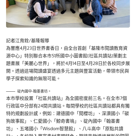
記者江育銓/基隆報導
為響應4月23日世界書香日，由全台首創「基隆市閱讀教育資
源中心」特別聯合本市51所國中小圖書館(社區共讀站)策劃主
題書展「美麗心世界」，將於4月14日至4月28日於各校同步展
開。透過這場閱讀盛宴透過多元主題與豐富活動，帶領市民與
學子探索知識的無限可能。
碇內國中-翰墨書坊。
本市學校設置「社區共讀站」為全國密度前三名。在全市7個
行政區中分部有24間共讀站。每間學校的社區共讀站都具有獨
特的規劃設計感，例如：建德國中「閱櫻坊」、深澳國小「碳
狗故事館」、仁愛國小「鯨奇書塢」、碇內國中「翰墨書
坊」、五堵國小「Wisdom智慧館」、八斗高中「原點共讀