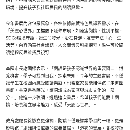
站」，各校融入豐富素材盡顯特色，期待能夠透過展新的閱圖
環境，提升孩子及社區居民的閱讀興趣。
今年書展內容包羅萬象，各校依據館藏特色與課程需求，在
「美麗心世界」主標題下延伸布展，如療癒閱讀、性別平權、
SDGs環境守護、讓生命發光、愛在身邊、友善守法「心」生
活等，內容涵蓋社會議題、人文關懷與科學探索，學生可於閱
讀過程反思並拓展視野。
基隆市長謝國樑表示，「閱讀是孩子認識世界的重要窗口，博
覽群書，學子可找到自我、探索未知。今年的主題書展，不僅
讓學生在校園內感受閱讀樂趣，也希望家長能陪伴孩子走進圖
書館，共享書香時光，讓閱讀成為家庭與城市文化的一部
分。」他進一步強調，透過這次書展，希望孩子們能愛上閱
讀、培養獨立思考能力，感受「美麗心世界」。
教育處處長徐嬿立更強調，閱讀不僅是課業學習的一環，更是
影響孩子思維與價值觀的重要基礎。「這次的書展，各校發揮