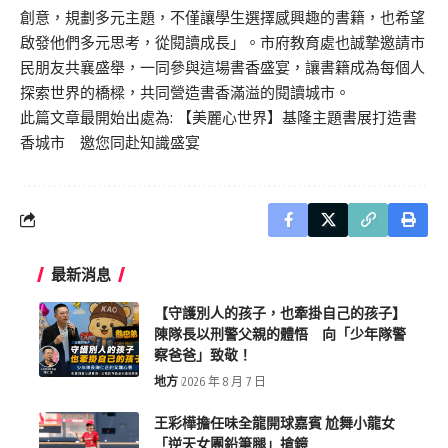
創意，規劃多元主題，不僅讓學生選擇感興趣的書籍，也希望
啟發他們多元思考，從閱讀成長」。市府教育處也誠摯邀請市
民朋友共襄盛舉，一同參與這場書香盛宴，讓書籍成為每個人
探索世界的橋樑，共同營造書香滿溢的閱讀城市。
此篇文章最開始出處為:
【美麗心世界】基隆主題書展打造書
香城市 邀您同赴知識盛宴
最新消息
【守護別人的孩子，也牽掛自己的孩子】
陳隊長以刑警父親的體悟 向「少年隊警
察爸爸」致敬！
地方
2026 年 8 月 7 日
王彩樺擔任味全龍開球嘉賓 尬舞小龍女
「逆天女團鉛筆腿」搶鏡