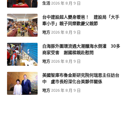
生活
2026 年 8 月 9 日
台中建設超人變身暖爸！ 建設局「大手
牽小手」親子同樂歡慶父親節
地方
2026 年 8 月 9 日
白海豚外圍環流遇大潮釀海水倒灌 30多
商家受害 謝國樑親赴慰問
地方
2026 年 8 月 9 日
美國智庫布魯金斯研究院何瑞恩主任訪台
中 盧市長盼深化台美夥伴關係
地方
2026 年 8 月 9 日