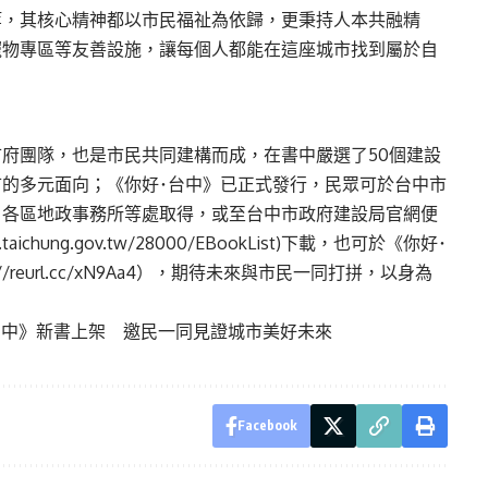
等，其核心精神都以市民福祉為依歸，更秉持人本共融精
寵物專區等友善設施，讓每個人都能在這座城市找到屬於自
府團隊，也是市民共同建構而成，在書中嚴選了50個建設
的多元面向；《你好･台中》已正式發行，民眾可於台中市
、各區地政事務所等處取得，或至台中市政府建設局官網便
.taichung.gov.tw/28000/EBookList
)下載，也可於《你好･
//reurl.cc/xN9Aa4
），期待未來與市民一同打拼，以身為
台中》新書上架 邀民一同見證城市美好未來
Facebook