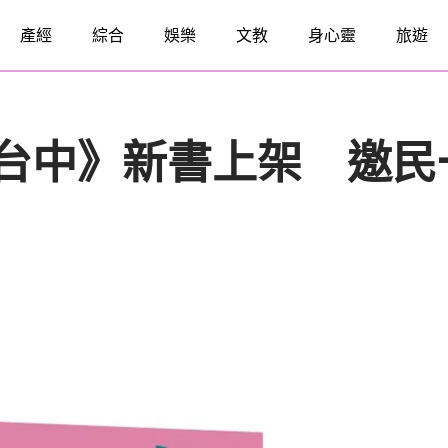
產經
綜合
娛樂
文教
身心靈
旅遊
･台中》新書上架 邀民