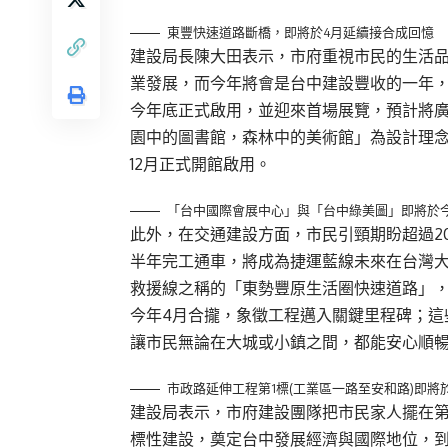
東豐快速道路斷橋，即將於4月延續接合成回憶
建設局長陳大田表示，市府重視市民的生活
業發展，而今年將會是台中建設豐收的一年
今年底正式啟用，並迎來首場展覽，預計將
園中的圖書館，森林中的美術館」為設計理念
12月正式開館啟用。
「台中國際會展中心」與「台中綠美圖」即將於
此外，在交通建設方面，市民引頸期盼超過20
半年完工通車，將成為捷運藍線未來在台灣
救援線之稱的「東勢豐原生活圈快速道路」
今年4月合攏，象徵工程邁入關鍵里程碑；這
讓市民無論在大城或小鎮之間，都能安心順
市政路延伸工程第1標(工業區一路至安和路)即將
建設局表示，市府建設團隊把市民家人擺在
標性建設，奠定台中發展經濟與國際地位，