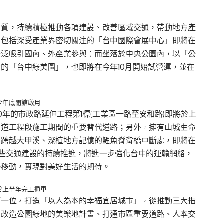
品質，持續積極推動各項建設、改善區域交通，帶動地方產
，包括深受產業界密切關注的「台中國際會展中心」即將在
廣泛吸引國內、外產業參與；而坐落於中央公園內，以「公
的「台中綠美圖」，也即將在今年10月開始試營運，並在
今年底開館啟用
年的市政路延伸工程第1標(工業區一路至安和路)即將於上
大道工程段施工期間的重要替代道路；另外，擁有山城生命
，跨越大甲溪、深植地方記憶的鯉魚脊背橋中斷處，即將在
些交通建設的持續推進，將進一步強化台中的運輸網絡，
暢移動，實現對美好生活的期待。
於上半年完工通車
第一位，打造「以人為本的幸福宜居城市」，從推動三大指
到改造公園綠地的美樂地計畫、打通市區重要道路、人本交