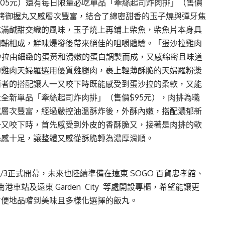
105元）還有每⽇限量必吃單品「牽絲起司炸⾁排」（售價
元）烤御握丸⼜感層次豐富，結合了綿密甜⾹的⽟⼦燒與彈牙焦
充滿鹹甜交織的風味，⽟⼦燒上再鋪上柴⿂，柴⿂⽚本身具
相輔相成，鮮味爆發後帶來絕佳的咀嚼體驗。「蛋沙拉雞⾁
蛋沙拉由細緻的蛋⿈和滑嫩的蛋⽩調製⽽成，⼜感綿密且味道
的雞⾁天婦羅選⽤優質雞腿⾁，裹上輕薄酥脆的天婦羅粉漿
兩者的搭配讓⼈⼀⼜咬下時既能感受到蛋沙拉的柔軟，又能
全新單品「牽絲起司炸⾁排」（售價$95元），⾁排為職
感層次豐富，經過嚴控油溫酥炸後，外酥內嫩，搭配濃郁新
⼀⼜咬下時，⾸先感受到外⽪的⾹酥脆⼜，接著是⾁排的軟
絲感⼗⾜，讓整體⼜感從酥脆轉為濃厚滑順。
3/3正式開幕，未來也陸續準備在遠東 SOGO 百貨忠孝館、
ll 環球南港⾞站及遠東 Garden City 等處開設專櫃，希望能讓更
⽅便地品嚐到美味且多樣化選擇的飯丸。