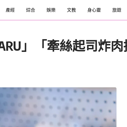
產經
綜合
娛樂
文教
身心靈
旅遊
MARU」「牽絲起司炸