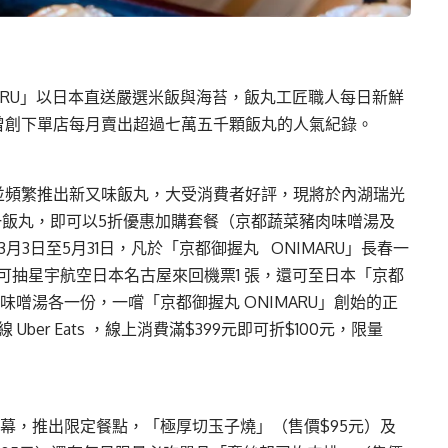
ARU」以⽇本直送嚴選⽶飯與海苔，飯丸⼯匠職⼈每⽇新鮮
曾創下單店每⽉賣出超過七萬五千顆飯丸的⼈氣紀錄。
櫃並頻繁推出新⼜味飯丸，⼤受消費者好評，現將於內湖瑞光
⼀飯丸，即可以5折優惠加購套餐（京都蔬菜豬⾁味噌湯及
3⽉3⽇至5⽉31⽇，凡於「京都御握丸 ONIMARU」長春⼀
即可抽星宇航空⽇本名古屋來回機票1 張，還可至⽇本「京都
及味噌湯各⼀份，⼀嚐「京都御握丸 ONIMARU」創始的正
ber Eats ，線上消費滿$399元即可折$100元，限量
店開幕，推出限定餐點，「極厚切⽟⼦燒」（售價$95元）及