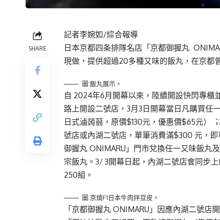
記者李婉如/綜合報導
⽇本京都四条排隊名店「京都御握丸 ONIM
SHARE
現做，提供超過20多種⼜味的飯丸，在京都
圖:飯丸展示。
⾃ 2024年6⽉開幕以來，陸續開設快閃專
路上開設⼆號店，3⽉3⽇開幕當⽇凡購買任
⽇式滷蒟蒻，原價$130元，優惠價$65元）︔
號店或內湖⼆號店，單筆消費滿$300 元，
御握丸 ONIMARU」⾨市兌換任⼀⼜味飯丸
宗飯丸。3/ 3開幕⽇起，內湖⼆號店會同步上線 U
250組。
圖:京燒F1日本牛肉拌豆皮。
「京都御握丸 ONIMARU」因應內湖⼆號