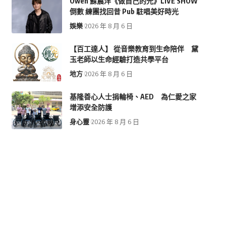
Owen 蘇震洋《做自己的光》LIVE SHOW
倒數 練團找回昔 Pub 駐唱美好時光
娛樂
2026 年 8 月 6 日
【百工達人】 從音樂教育到生命陪伴 黛
玉老師以生命經驗打造共學平台
地方
2026 年 8 月 6 日
基隆善心人士捐輪椅、AED 為仁愛之家
增添安全防護
身心靈
2026 年 8 月 6 日