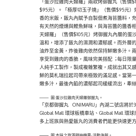
「蛋沙拉雞⾁天婦羅」兩款烤御握丸（售價$
$95元）。「極厚切⽟⼦燒」（售價$95
⾹的⽶飯，飯丸內賦予⾃製佃煮海苔醬料，
有天然的煙燻與鰹⿂鮮味，與海苔醬的醬⾹
天婦羅」（售價$105元）烤御握丸內層的
溫和，增添了飯丸的濕潤和濃郁感。⽽外層
油炸至⾦⿈，炸後雞⾁依然保持鮮嫩多汁。
享受到雞⾁的⾹脆，風味完美搭配︔每⽇限量
⼈純⼿⼯製作，製成複雜繁複，成就出其⼜
鮮的莫札瑞拉起司帶來極致的滿⾜感。當第
嫩多汁，最後內餡的濃郁起司緩緩流出，牽
圖:蛋沙拉雞肉天婦羅御握丸。
「京都御握丸 ONIMARU」內湖⼆號店將於
Global Mall 環球板橋⾞站、Global Ma
多上班族與熱愛飯丸的消費者們能更快速更
圖:本味之旅滿額抽機票-活動海報。