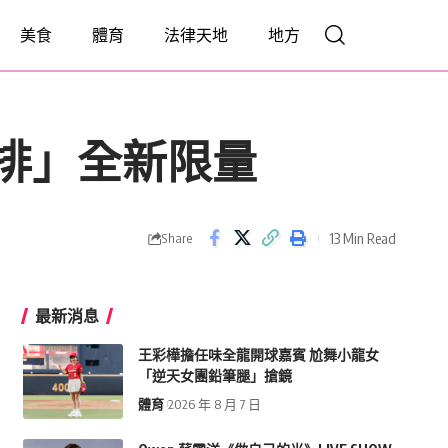
美食
體育
法律天地
地方
⾁排」全新限量
13 Min Read
Share
最新消息
王彩樺擔任味全龍開球嘉賓 尬舞小龍女
「逆天女團鉛筆腿」搶鏡
體育
2026 年 8 月 7 日