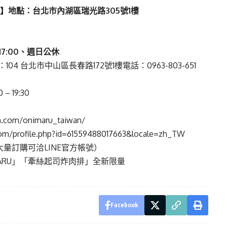
】地點：台北市內湖區瑞光路
305
號
1
樓
17:00
、週⽇公休
04 台北市中山區長春路172號1樓電話：0963-803-651
– 19:30
.com/onimaru_taiwan/
m/profile.php?id=61559488017663&locale=zh_TW
等⼤量訂購可洽LINE官⽅帳號）
MARU」「牽絲起司炸⾁排」全新限量
Facebook