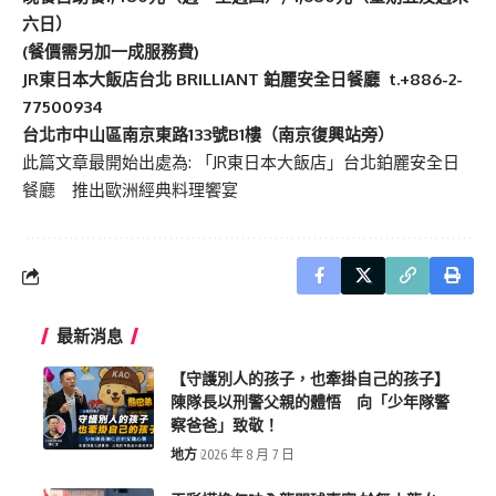
六日）
(
餐價需另加一成服務費)
JR
東日本大飯店台北
B
RILLIANT
鉑麗安全日餐廳
t.+886-2-
7750093
4
台北市中山區南京東路133號B1樓（南京復興站旁）
此篇文章最開始出處為:
「JR東日本大飯店」台北鉑麗安全日
餐廳 推出歐洲經典料理饗宴
最新消息
【守護別人的孩子，也牽掛自己的孩子】
陳隊長以刑警父親的體悟 向「少年隊警
察爸爸」致敬！
地方
2026 年 8 月 7 日