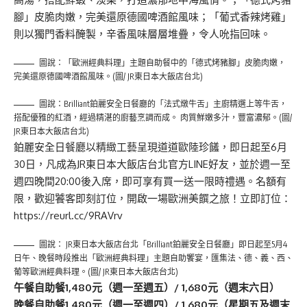
腳」皮脆肉嫩，完美還原德國啤酒館風味；「葡式香辣烤雞」
則以獨門香料醃製，辛香風味層層堆疊，令人吮指回味。
圖說：「歐洲經典料理」主題自助餐中的「德式烤豬腳」皮脆肉嫩，
完美還原德國啤酒館風味。(圖/ JR東日本大飯店台北)
圖說：Brilliant鉑麗安全日餐廳的「法式燉牛舌」主廚精選上等牛舌，
搭配優雅的紅酒，經過精湛的廚藝烹調而成。 肉質鮮嫩多汁，豐富濃郁。(圖/
JR東日本大飯店台北)
鉑麗安全日餐廳以精緻工藝呈現道道歐陸珍饈，即日起至6月
30日，凡成為JR東日本大飯店台北官方LINE好友，並於週一至
週四晚間20:00後入席，即可享有買一送一限時禮遇。名額有
限，歡迎饕客即刻訂位，開啟一場歐洲美饌之旅！立即訂位：
https://reurl.cc/9RAVrv
圖說： JR東日本大飯店台北「Brilliant鉑麗安全日餐廳」即日起至5月4
日午、晚餐時段推出「歐洲經典料理」主題自助饗宴，匯集法、德、義、西、
葡等歐洲經典料理。(圖/ JR東日本大飯店台北)
午餐自助餐1,480元（週一至週五）/ 1,680元（週末六日）
晚餐自助餐1,480元（週一至週四）/ 1,680元（星期五及週末