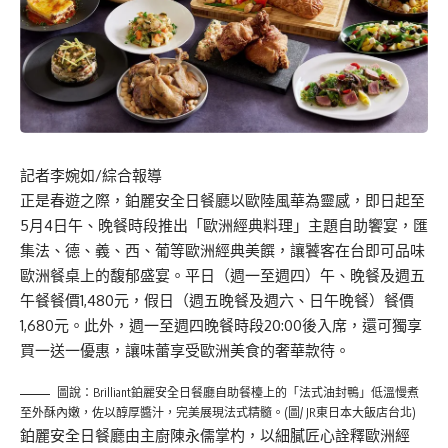
記者李婉如/綜合報導
正是春遊之際，鉑麗安全日餐廳以歐陸風華為靈感，即日起至
5月4日午、晚餐時段推出「歐洲經典料理」主題自助饗宴，匯
集法、德、義、西、葡等歐洲經典美饌，讓饕客在台即可品味
歐洲餐桌上的馥郁盛宴。平日（週一至週四）午、晚餐及週五
午餐餐價1,480元，假日（週五晚餐及週六、日午晚餐）餐價
1,680元。此外，週一至週四晚餐時段20:00後入席，還可獨享
買一送一優惠，讓味蕾享受歐洲美食的奢華款待。
圖說：Brilliant鉑麗安全日餐廳自助餐檯上的「法式油封鴨」低溫慢煮
至外酥內嫩，佐以醇厚醬汁，完美展現法式精髓。(圖/ JR東日本大飯店台北)
鉑麗安全日餐廳由主廚陳永儒掌杓，以細膩匠心詮釋歐洲經