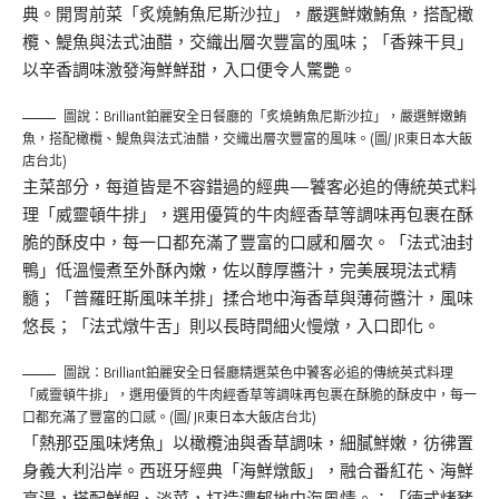
典。開胃前菜「炙燒鮪魚尼斯沙拉」，嚴選鮮嫩鮪魚，搭配橄
欖、鯷魚與法式油醋，交織出層次豐富的風味；「香辣干貝」
以辛香調味激發海鮮鮮甜，入口便令人驚艷。
圖說：Brilliant鉑麗安全日餐廳的「炙燒鮪魚尼斯沙拉」，嚴選鮮嫩鮪
魚，搭配橄欖、鯷魚與法式油醋，交織出層次豐富的風味。(圖/ JR東日本大飯
店台北)
主菜部分，每道皆是不容錯過的經典—饕客必追的傳統英式料
理「威靈頓牛排」，選用優質的牛肉經香草等調味再包裹在酥
脆的酥皮中，每一口都充滿了豐富的口感和層次。「法式油封
鴨」低溫慢煮至外酥內嫩，佐以醇厚醬汁，完美展現法式精
髓；「普羅旺斯風味羊排」揉合地中海香草與薄荷醬汁，風味
悠長；「法式燉牛舌」則以長時間細火慢燉，入口即化。
圖說：Brilliant鉑麗安全日餐廳精選菜色中饕客必追的傳統英式料理
「威靈頓牛排」，選用優質的牛肉經香草等調味再包裹在酥脆的酥皮中，每一
口都充滿了豐富的口感。(圖/ JR東日本大飯店台北)
「熱那亞風味烤魚」以橄欖油與香草調味，細膩鮮嫩，彷彿置
身義大利沿岸。西班牙經典「海鮮燉飯」，融合番紅花、海鮮
高湯，搭配鮮蝦、淡菜，打造濃郁地中海風情。；「德式烤豬