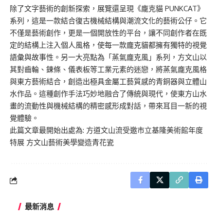
除了文字藝術的創新探索，展覽還呈現《龐克貓
PUNKCAT
》
系列，這是一款結合復古機械結構與潮流文化的藝術公仔。它
不僅是藝術創作，更是一個開放性的平台，讓不同創作者在既
定的結構上注入個人風格，使每一款龐克貓都擁有獨特的視覺
語彙與故事性。另一大亮點為「蒸氣龐克風」系列，方文山以
其對齒輪、鍊條、儀表板等工業元素的迷戀，將蒸氣龐克風格
與東方藝術結合，創造出極具金屬工藝質感的青銅器與立體山
水作品。這種創作手法巧妙地融合了傳統與現代，使東方山水
畫的流動性與機械結構的精密感形成對話，帶來耳目一新的視
覺體驗。
此篇文章最開始出處為:
方道文山流受邀市立基隆美術館年度
特展 方文山藝術美學變造青花瓷
最新消息