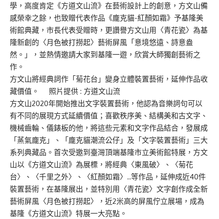
學，高度肯定《方道文山流》在藝術設計上的創意，方文山備
感榮幸之餘
，也
致贈代表作品《龐克貓-紅顏如霜》予基隆美
術館典藏，市長代表受贈時，更讚譽方文山用
〈青花瓷〉
為基
隆新創的〈月色被打撈起〉藝術屏風「意境悠遠、詩意盎
然。」，並熱情邀請大家到基隆一遊，欣賞大師獨創藝術之
作。
方文山將經典詞作「菊花台」變身立體裝置藝術，延伸作品收
藏價值。 照片提供 : 方道文山流
方文山2020年開始推出文字裝置藝術
，他認為音樂詞句可以
有不同的展現方式延續價值；喜歡秩序美、結構美和古文字、
機械齒輪、儀錶板的他，將這些元素和文字作品結合，發展成
「蒸氣龐克」、「龐克貓潮流公仔」及「文字裝置藝術」三大
系列典藏品。首次受邀到臺灣頂端基隆市立美術館特展，方文
山以《方
道文山流》為展標，將經典
〈
東風破
〉
、
〈
菊花
台
〉
、
〈
千里之外
〉
、
〈
紅顏如霜
〉
..等作品，延伸成近40件
裝置藝術，在基隆展出，並特別用
〈
青花瓷
〉
文字創作成全新
藝術屏風〈月色被打撈起〉，近2米高的屏風佇立展場，成為
基隆《方道文山流》特展一大亮點。