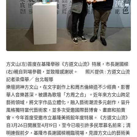
方文山(左)首度在基隆舉辦《方道文山流》特展，市長謝國樑
(右)親自到場參觀，並致贈感謝狀。 照片提供 : 方道文山流
記者梁偉華／ 台北報導
樂壇詞神方文山，在文字創作上和周杰倫締造不少經典，影響
華人音樂甚深，被讚為歌壇「方周之合」。近年來方文山跨足
藝術領域，將文字作品立體化，融入藝術潮流多元創作，晉升
風格獨特當代藝術家，並多次受邀國際藝博會、畫廊和拍賣
會。今年首度受邀市立基隆美術館年度特展。《方道文山流》
自3月26日開展至4月19日，至今已吸引許多民眾慕名前來；清
明連假前夕，基隆市長謝國樑親臨現場，見證方文山的藝術美