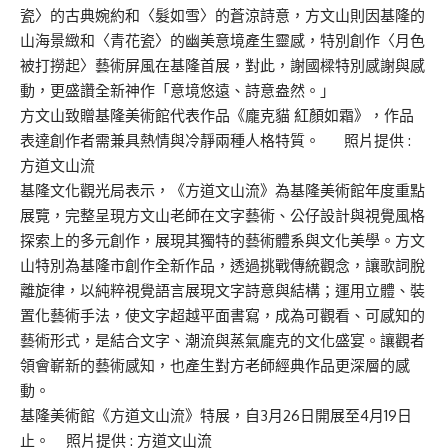
瓷〉的古典婉約和〈髮如雪〉的蒼涼詩意，方文山則因基隆的
山海景緻和〈青花瓷〉的幽美意境產生靈感，特別創作〈月色
被打撈起〉藝術屏風在基隆首展，對此，謝國樑特別感謝與感
動，更盛讚全新神作
「意境悠遠、詩意盎然。」
方文山致贈基隆美術館代表作品《龐克貓 紅顏如霜》，作品
表達創作者需兼具熱情與冷靜兩種人格特質。 照片提供 :
方道文山流
基隆文化觀光局表示，《方道文山流》為基隆美術館年度重點
展覽，完整呈現方文山老師在文字藝術、公仔設計與視覺風格
探索上的多元創作，展現其獨特的藝術體系與文化美學。方文
山特別為基隆市創作全新作品，透過挑戰傳統觀念，讓歌詞脫
離旋律，以純粹視覺語言展現文字詩意與結構；運用立體、裝
置化藝術手法，使文字超越平面書寫，成為可觀看、可感知的
藝術形式，是結合文字、潮流與蒸氣龐克的文化盛宴。讓觀者
領會嶄新的藝術感知，也產生對方老師經典作品更深層的感
動。
基隆美術館《方道文山流》特展，自3月26日開展至4月19日
止。 照片提供 : 方道文山流