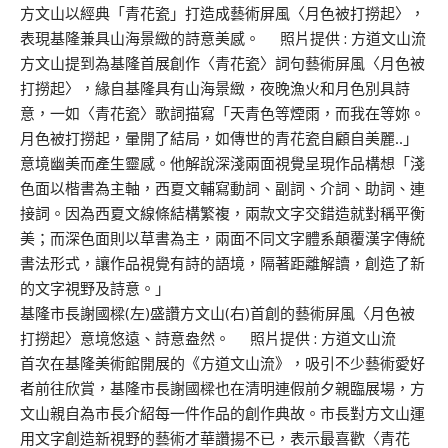
方文山以經典「青花瓷」打造成藝術屏風〈月色被打撈起〉，
表現基隆兼具山海景緻的詩意美感。 照片提供 : 方道文山流
方文山提到為基隆首展創作〈青花瓷〉詞句藝術屏風〈月色被
打撈起〉，緣自基隆具有山海景緻，夜晚漁火和月色別具詩
意，一如〈青花瓷〉歌詞描寫「天青色等煙雨，而我在等妳。
月色被打撈起，暈開了結局，如傳世的青花瓷自顧
自美麗..」
意境幽美而產生靈感。他解說深淺兩面視覺呈現作品構想「淺
色面以
楷書為主軸，西夏文輔寫動詞、副詞、介詞、助詞、連
接詞。因為西夏文線條結構繁複，兩款文字交錯造就對稱平衡
美；而深色面則以草書為主，兩面不同文字體系顛覆漢字傳統
書法形式，讓作品視覺有詩的語境，隔著距離解讀，創造了新
的文字視野及詩意。」
基隆市長謝國樑(左)盛讚方文山(右)首創的藝術屏風〈月色被
打撈起〉意境悠遠、詩意盎然。 照片提供 : 方道文山流
首次在基隆美術館開展的《方道文山流》，吸引不少藝術愛好
者前往欣賞，基隆市長謝國樑也在清明連假前夕親臨展場，方
文山親自為市長介紹每一件作品的創作典故
。
市長對方文山運
用文字創造新視野的藝術才華讚揚不已，表示最喜歡〈青花